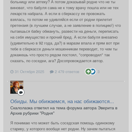
больницу или аптеку? А потом доказывай родне что не ты
виноват, что бабуля сама не к тому врачу пошла или не тех
лекарств набрала. А если в сберкассу ее провожать
взялась, то потом не удивляйся если от родни прилетит
претензия (в лучшем случае, а не заявление в полицию!) что
пытаешься бабку обмануть, развести на деньги, переписать
на себя имущество и прочий бред. А если бабуля внезапно
(удивительно в 92 года, да?) в маразм впала и прям вот при
тебе в сберкассе деньги мошенникам переводит, то чем ты
докажешь что просто рядом постоял, "сопроводил" так
сказать, по соседки, ага? Досопровождается автор.
31 Октября 2025
2 479 ответов
3
Обиды. Мы обижаемся, на нас обижаются...
Скалолазка ответил на тема форума автора Эверита в
Архив рубрики "Родня"
Я понимаю что может быть соседская помощь одинокому
старику, у которого вообще нет родни. Ну зачем пытаться