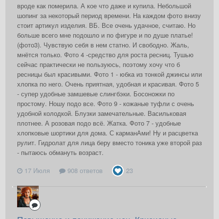
вроде как померила. А кое что даже и купила. Небольшой
шопинг за некоторый период времени. На каждом фото внизу
стоит артикул изделия. ВБ. Все очень удачное, считаю. Но
больше всего мне подошло и по фигуре и по душе платье!
(фото3). Чувствую себя в нем статно. И свободно. Жаль,
мнётся только. Фото 4 -средство для роста ресниц. Тушью
сейчас практически не пользуюсь, поэтому хочу что б
ресницы был красивыми. Фото 1 - юбка из тонкой джинсы или
хлопка по него. Очень приятная, удобная и красивая. Фото 5
- супер удобные замшевые слингбэки. Босоножки по
простому. Ношу подо все. Фото 9 - кожаные туфли с очень
удобной колодкой. Блузки замечательные. Васильковая
плотнее. А розовая подо всё. Жатка. Фото 7 - удобные
хлопковые шортики для дома. С карманАми! Ну и расцветка
рулит. Гидролат для лица беру вместо тоника уже второй раз
- пытаюсь обмануть возраст.
17 Июля
908 ответов
23