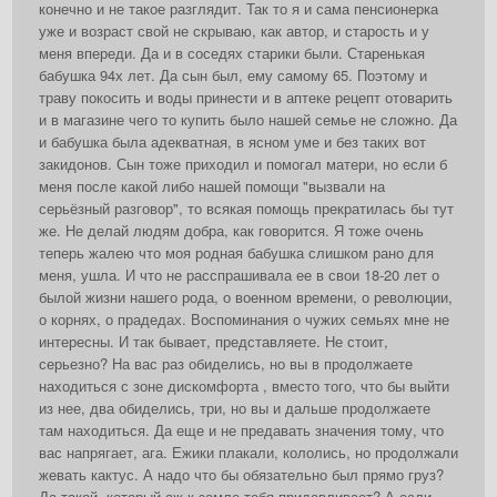
конечно и не такое разглядит. Так то я и сама пенсионерка
уже и возраст свой не скрываю, как автор, и старость и у
меня впереди. Да и в соседях старики были. Старенькая
бабушка 94х лет. Да сын был, ему самому 65. Поэтому и
траву покосить и воды принести и в аптеке рецепт отоварить
и в магазине чего то купить было нашей семье не сложно. Да
и бабушка была адекватная, в ясном уме и без таких вот
закидонов. Сын тоже приходил и помогал матери, но если б
меня после какой либо нашей помощи "вызвали на
серьёзный разговор", то всякая помощь прекратилась бы тут
же. Не делай людям добра, как говорится. Я тоже очень
теперь жалею что моя родная бабушка слишком рано для
меня, ушла. И что не расспрашивала ее в свои 18-20 лет о
былой жизни нашего рода, о военном времени, о революции,
о корнях, о прадедах. Воспоминания о чужих семьях мне не
интересны. И так бывает, представляете. Не стоит,
серьезно? На вас раз обиделись, но вы в продолжаете
находиться с зоне дискомфорта , вместо того, что бы выйти
из нее, два обиделись, три, но вы и дальше продолжаете
там находиться. Да еще и не предавать значения тому, что
вас напрягает, ага. Ежики плакали, кололись, но продолжали
жевать кактус. А надо что бы обязательно был прямо груз?
Да такой, который аж к земле тебя придавливает? А если