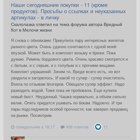
Наши сегодняшние покупки - 11 (кроме
продуктов). Просьбы о ссылках и неуказанных
артикулах - в личку
Скалолазка ответил на тема форума автора Вредный
Кот в
Мелочи жизни
Я снова с обновками: Прикупила пару интересных жилетов
разного цвета. Очень удачно сочетаются с одной моей
блузкой. Может быть в комплект возьму и брюки. Пока
думаю. Ремень бордового цвета. Очень красиво смотрится и
с белым, и с серым, и с голубым и с прочими вещами.
Комплект украшений. Зачем то. Вроде всего есть, но вот
увидела и загорелось. И какой то супер - супер очиститель.
Взяла по отзывам блогеров. Обещали супер эффект. Надо
разводить водой. Тоже пока не пробовала. Еще купила
новый бюст. Неудачный. Чашка нормально, а объём сильно
велик. Опять придется ушивать по бокам. Надоело. И три
пары подследников особой прочности, как заверил продавец
на рынке. Посмотрим.
понедельник в 18:17
908 ответов
11