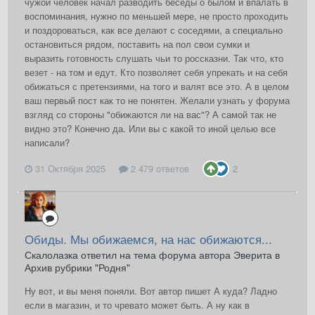
чужой человек начал разводить беседы о былом и впалать в
воспоминания, нужно по меньшей мере, не просто проходить
и поздороваться, как все делают с соседями, а специально
остановиться рядом, поставить на пол свои сумки и
выразить готовность слушать чьи то россказни. Так что, кто
везет - на том и едут. Кто позволяет себя упрекать и на себя
обижаться с претензиями, на того и валят все это. А в целом
ваш первый пост как то не понятен. Желали узнать у форума
взгляд со стороны "обижаются ли на вас"? А самой так не
видно это? Конечно да. Или вы с какой то иной целью все
написали?
31 Октября 2025
2 479 ответов
2
Обиды. Мы обижаемся, на нас обижаются...
Скалолазка ответил на тема форума автора Эверита в
Архив рубрики "Родня"
Ну вот, и вы меня поняли. Вот автор пишет А куда? Ладно
если в магазин, и то чревато может быть. А ну как в