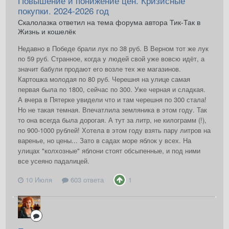
Повышение и понижение цен. Кризисные
покупки. 2024-2026 год
Скалолазка ответил на тема форума автора Тик-Так в
Жизнь и кошелёк
Недавно в Победе брали лук по 38 руб. В Верном тот же лук
по 59 руб. Странное, когда у людей свой уже вовсю идёт, а
значит бабули продают его возле тех же магазинов.
Картошка молодая по 80 руб. Черешня на улице самая
первая была по 1800, сейчас по 300. Уже черная и сладкая.
А вчера в Пятерке увидели что и там черешня по 300 стала!
Но не такая темная. Впечатлила земляника в этом году. Так
то она всегда была дорогая. А тут за литр, не килограмм (!),
по 900-1000 рублей! Хотела в этом году взять пару литров на
варенье, но цены... Зато в садах море яблок у всех. На
улицах "колхозные" яблони стоят обсыпенные, и под ними
все усеяно падалицей.
10 Июля
603 ответа
1