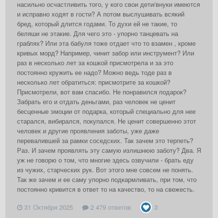
насильно осчастливить того, у кого свои дети/внуки имеются
и исправно ходят в гости? А потом выслушивать всякий
бред, который длится годами. То духи ей не такие, то
беляши не этакие. Для чего это - упорно танцевать на
граблях? Или эта бабуля тоже отдает что то взамен , кроме
кривых морд? Например, чинит забор или инструмент? Или
раз в несколько лет за кошкой присмотрела и за это
постоянно кружить ее надо? Можно ведь тоде раз в
несколько лет обратиться: присмотрите за кошкой?
Присмотрели, вот вам спасибо. Не понравился подарок?
Забрать его и отдать деньгами, раз человек не ценит
бесценные эмоции от подарка, который специально для нее
старался, вибирался, покупался. Не ценит совершенно этот
человек и другие проявления заботы, уже даже
перевалившей за рамки соседских. Так зачем это терпеть?
Раз. И зачем проявлять эту самую излишнюю заботу? Два. Я
уж не говорю о том, что многие здесь озвучили - брать еду
из чужих, старческих рук. Вот этого мне совсем не понять.
Так же зачем и ее саму упорно подкармливать, при том, что
постоянно кривится в ответ то на качество, то на свежесть.
31 Октября 2025
2 479 ответов
3