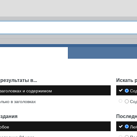
результаты в...
Искать р
 заголовках и содержимом
Со
олько в заголовках
Со
оздания
Последн
юбое
Лю