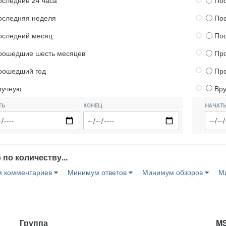
оследние 24 часа
Пос
оследняя неделя
По
оследний месяц
По
рошедшие шесть месяцев
Пр
рошедший год
Пр
ручную
Вр
ТЬ
КОНЕЦ
НАЧАТ
по количеству...
 комментариев
Минимум ответов
Минимум обзоров
М
Группа
M