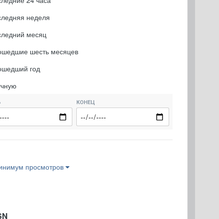
ледние 24 часа
следняя неделя
следний месяц
ошедшие шесть месяцев
ошедший год
учную
Ь
КОНЕЦ
инимум просмотров
SN