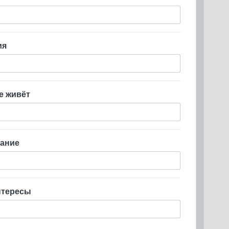
мя
е живёт
ание
нтересы