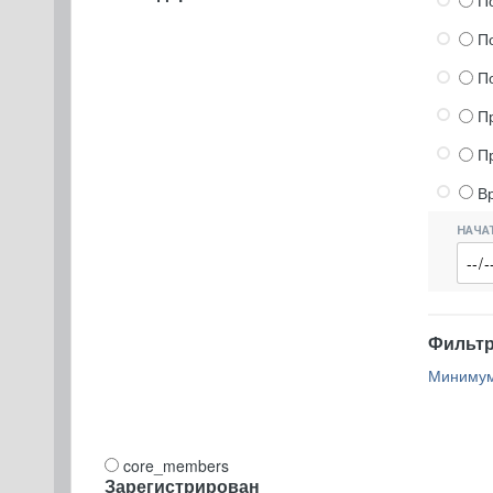
П
П
П
П
П
В
НАЧА
Фильтр 
Минимум
core_members
Зарегистрирован