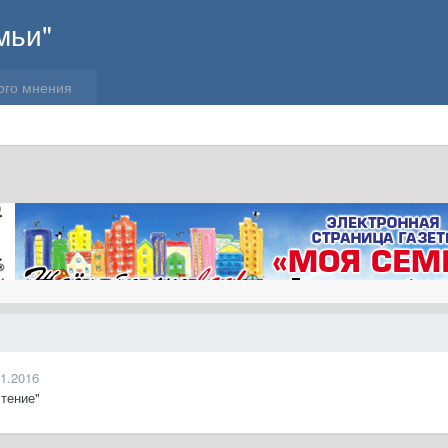
мьи"
ого мнения
11.2016
тение"