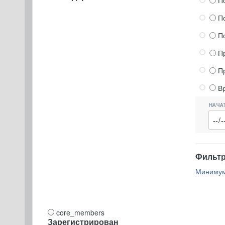
П
П
П
П
П
В
НАЧА
Фильтр 
Минимум
core_members
Зарегистрирован