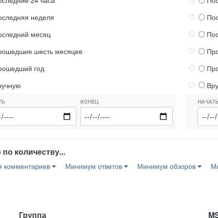
оследние 24 часа
Пос
оследняя неделя
По
оследний месяц
По
рошедшие шесть месяцев
Пр
рошедший год
Пр
ручную
Вр
ТЬ
КОНЕЦ
НАЧАТ
по количеству...
 комментариев
Минимум ответов
Минимум обзоров
М
Группа
M