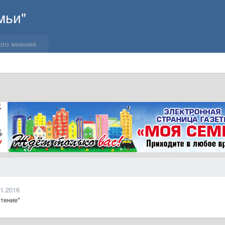
мьи"
ого мнения
11.2016
тение"