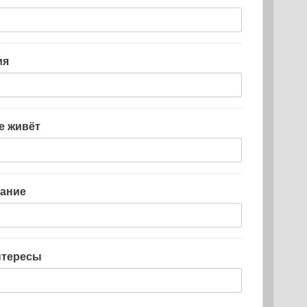
мя
е живёт
ание
нтересы