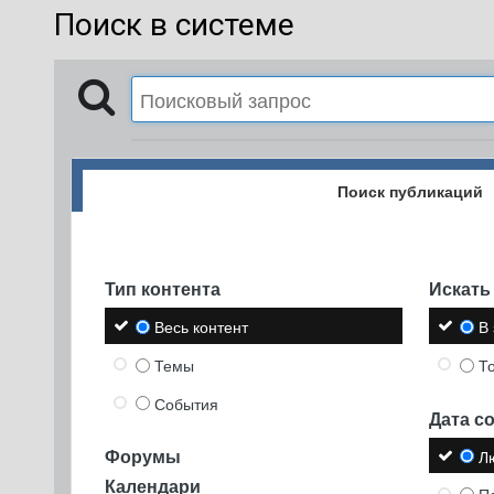
Поиск в системе
Поиск публикаций
Тип контента
Искать 
Весь контент
В
Темы
Т
События
Дата с
Форумы
Л
Календари