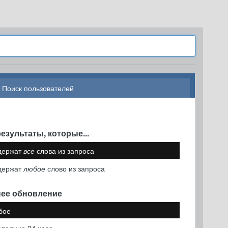
Поиск пользователей
езультаты, которые...
держат
все
слова из запроса
держат
любое
слово из запроса
ее обновление
бое