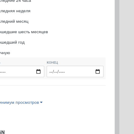
ледние 24 часа
следняя неделя
следний месяц
ошедшие шесть месяцев
ошедший год
учную
Ь
КОНЕЦ
инимум просмотров
SN