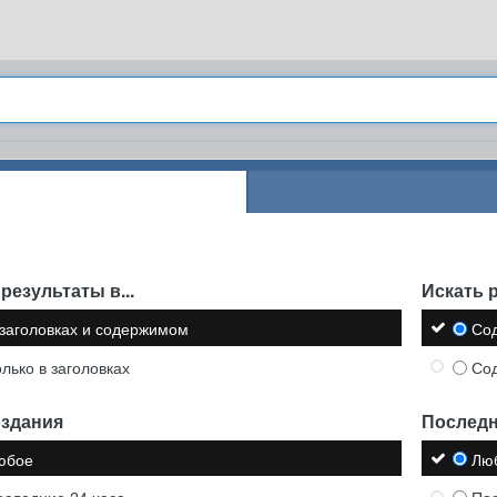
результаты в...
Искать р
 заголовках и содержимом
Со
олько в заголовках
Со
оздания
Последн
юбое
Лю