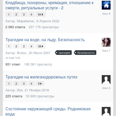
Кладбища, похороны, кремация, отношение к
смерти, ритуальные услуги - 2
9
1
2
3
4
84
Июля
Автор:
Мирабилис
,
8 Апреля 2022
2 093
ответа
237 175
просмотры
Трагедии на воде, на льду. Безопасность
1
2
3
4
38
7
Автор:
Фобос
,
20 Июля 2007
трагедия
безопасность
Июля
(и ещё %d)
931
ответ
190 361
просмотр
Трагедии на железнодорожных путях
1
2
3
4
9
3
Автор:
Изя
,
21 Ноября 2018
Июля
223
ответа
53 800
просмотры
Состояние окружающей среды. Родниковая
вода