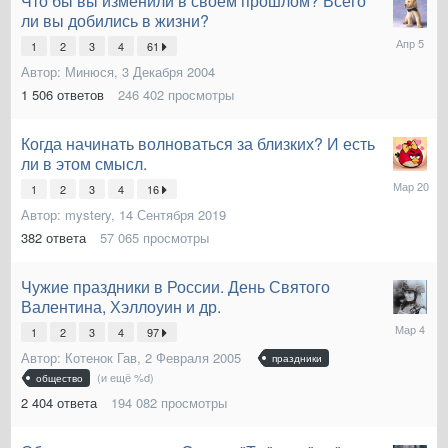
Что бы вы изменили в своем прошлом? Всего
ли вы добились в жизни?
5
1
2
3
4
61
Апреля
Автор:
Минюся
,
3 Декабря 2004
1 506
ответов
246 402
просмотры
Когда начинать волноваться за близких? И есть
ли в этом смысл.
20
1
2
3
4
16
Марта
Автор:
mystery
,
14 Сентября 2019
382
ответа
57 065
просмотры
Чужие праздники в России. День Святого
Валентина, Хэллоуин и др.
4
1
2
3
4
97
Марта
Автор:
Котенок Гав
,
2 Февраля 2005
праздники
(и ещё %d)
общество
2 404
ответа
194 082
просмотры