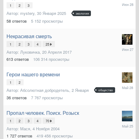
28
1
2
3
Июня
Автор:
mystery
,
30 Января 2025
экология
58
ответов
5 152
просмотры
Некрасивая смерть
1
2
3
4
25
27
Автор:
Луковичка
,
20 Апреля 2017
Июня
613
ответов
106 314
просмотры
Герои нашего времени
1
2
28
Автор:
Абсолютная добродетель
,
2 Января
общество
Мая
36
ответов
7 767
просмотры
Пропал человек. Поиск. Розыск
1
2
3
4
70
25
Автор:
Мася
,
4 Ноября 2004
Мая
1 727
ответов
419 456
просмотры