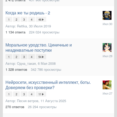
Когда же ты родишь - 2
1
2
3
4
46
30
Автор:
Rettka
,
30 Июля 2019
Июля
1 134
ответа
224 024
просмотры
Моральное уродство. Циничные и
неадекватные поступки
29
1
2
3
4
54
Июля
Автор:
Одна_такая
,
6 Мая 2008
1 328
ответов
342 786
просмотры
Нейросети, искусственный интеллект, боты.
Доверяем без проверки?
27
1
2
3
4
11
Июля
Автор:
Песня ветров
,
11 Августа 2025
270
ответов
26 294
просмотры