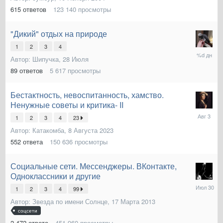
05:59
615
ответов
123 140
просмотры
"Дикий" отдых на природе
1
2
3
4
вторник
Автор:
Шипучка
,
28 Июля
в
00:03
89
ответов
5 617
просмотры
Бестактность, невоспитанность, хамство.
Ненужные советы и критика- II
3
1
2
3
4
23
Августа
Автор:
Катакомба
,
8 Августа 2023
552
ответа
150 636
просмотры
Социальные сети. Мессенджеры. ВКонтакте,
Одноклассники и другие
30
1
2
3
4
99
Июля
Автор:
Звезда по имени Солнце
,
17 Марта 2013
соцсети
2 472
ответа
451 960
просмотры