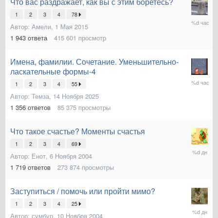
Что вас раздражает, как вы с этим боретесь?
1
2
3
4
78
14
Автор:
Амели
,
1 Мая 2015
часов
назад
1 943
ответа
415 601
просмотр
Имена, фамилии. Сочетание. Уменьшительно-
ласкательные формы-4
17
1
2
3
4
55
часов
Автор:
Темза
,
14 Ноября 2025
назад
1 356
ответов
85 375
просмотры
Что такое счастье? Моменты счастья
1
2
3
4
69
среда
Автор:
Енот
,
6 Ноября 2004
в
21:02
1 719
ответов
273 874
просмотры
Заступиться / помочь или пройти мимо?
1
2
3
4
25
среда
Автор:
сумбур
,
10 Ноября 2004
в