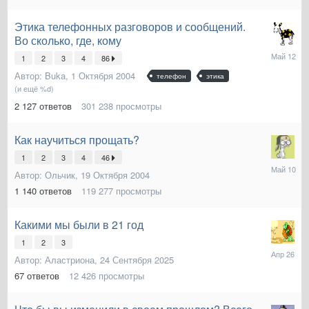
Этика телефонных разговоров и сообщений.
Во сколько, где, кому
12
1
2
3
4
86
Мая
Автор:
Buka
,
1 Октября 2004
телефон
этика
(и ещё %d)
2 127
ответов
301 238
просмотры
Как научиться прощать?
1
2
3
4
46
10
Автор:
Ольчик
,
19 Октября 2004
Мая
1 140
ответов
119 277
просмотры
Какими мы были в 21 год
1
2
3
26
Автор:
Аластриона
,
24 Сентября 2025
Апреля
67
ответов
12 426
просмотры