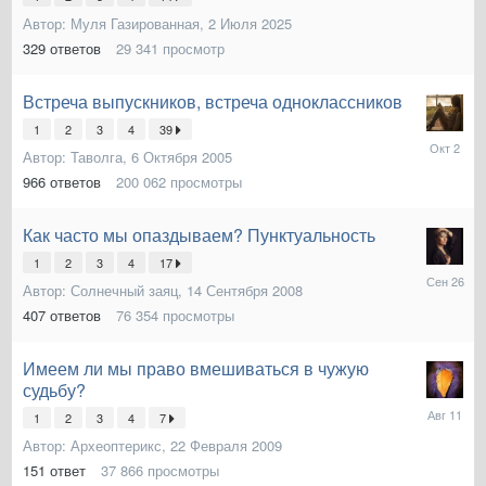
Октября
Автор:
Муля Газированная
,
2 Июля 2025
2025
329
ответов
29 341
просмотр
Встреча выпускников, встреча одноклассников
1
2
3
4
39
2
Автор:
Таволга
,
6 Октября 2005
Октября
2025
966
ответов
200 062
просмотры
Как часто мы опаздываем? Пунктуальность
1
2
3
4
17
26
Автор:
Солнечный заяц
,
14 Сентября 2008
Сентябр
2025
407
ответов
76 354
просмотры
Имеем ли мы право вмешиваться в чужую
судьбу?
11
1
2
3
4
7
Августа
Автор:
Археоптерикс
,
22 Февраля 2009
2025
151
ответ
37 866
просмотры