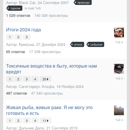
Автор:
Black Cat
,
24 Сентября 2007
2025
природа
(и ещё %d)
туризм
1 029
ответов
140 326
просмотры
Итоги 2024 года
1
2
3
11
Автор:
Крикуша
,
27 Декабря 2024
итоги
события
Января
2025
65
ответов
17 338
просмотры
Токсичные вещества в быту, которые нам
вредят
7
1
2
3
4
20
Января
Автор:
Сагиттариус Альфа
,
19 Ноября 2024
2025
487
ответов
47 340
просмотры
Живая рыба, живые раки. Я не могу это
готовить и есть
22
1
2
3
4
11
Ноября
Автор:
Дальние Дали
,
21 Сентября 2019
2024