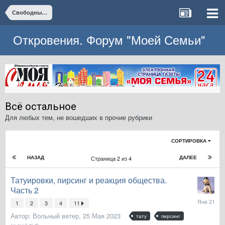
Свободные темы
Откровения. Форум "Моей Семьи"
Всё остальное
Для любых тем, не вошедших в прочие рубрики
СОРТИРОВКА
НАЗАД
ДАЛЕЕ
Страница 2 из 4
Татуировки, пирсинг и реакция общества.
Часть 2
21
1
2
3
4
11
Января
Автор:
Вольный ветер
,
25 Мая 2023
тату
пирсинг