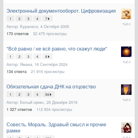
Электронный документооборот. Цифровизация
1
2
3
4
7
15
Автор:
Куралеся
,
4 Октября 2005
Мая
2025
170
ответов
32 475
просмотры
"Всё равно / не всё равно, что скажут люди"
1
2
3
4
6
10
Автор:
Ямана
,
16 Сентября 2024
Мая
2025
134
ответа
21 916
просмотры
Обязательная сдача ДНК на отцовство
1
2
3
4
54
1
Автор:
Белый орикс
,
20 Декабря 2019
Мая
2025
1 327
ответов
112 834
просмотры
Совесть. Мораль. Здравый смысл и прочие
рамки
29