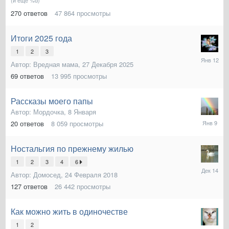
(и ещё %d)
270
ответов
47 864
просмотры
Итоги 2025 года
1
2
3
12
Автор:
Вредная мама
,
27 Декабря 2025
Января
69
ответов
13 995
просмотры
Рассказы моего папы
Автор:
Мордочка
,
8 Января
9
20
ответов
8 059
просмотры
Января
Ностальгия по прежнему жилью
1
2
3
4
6
14
Автор:
Домосед
,
24 Февраля 2018
Декабря
2025
127
ответов
26 442
просмотры
Как можно жить в одиночестве
1
2