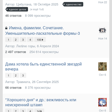
22
Автор:
Цибулана
,
18 Октября 2025
одиночество
Ноября
(и ещё %d)
2025
единое целое
46
ответов
8 099
просмотры
Имена, фамилии. Сочетание.
Уменьшительно-ласкательные формы-3
14
1
2
3
4
100
Ноября
2025
Автор:
Люблю горы
,
6 Апреля 2024
2 497
ответов
254 614
просмотры
Дама хотела быть единственной звездой
вечера
6
1
2
3
Октября
Автор:
Травиата
,
26 Сентября 2025
2025
66
ответов
8 376
просмотры
"Хорошего дня" и др.: вежливость или
неискренний штамп
6
1
2
3
4
14