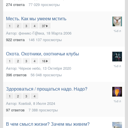
274
ответа
77 029
просмотры
Месть. Как мы умеем мстить
1
2
3
4
37
17
Автор:
феникс-Г@вка
,
18 Марта 2006
Августа
2024
922
ответа
146 137
просмотры
Охота. Охотники, охотничьи клубы
1
2
3
4
16
14
Автор:
Чёрное небо
,
13 Октября 2020
Июля
2024
396
ответов
56 048
просмотры
Здороваться / прощаться надо. Надо?
1
2
3
4
14
Автор:
Ковбой
,
8 Июля 2024
Июля
2024
97
ответов
7 388
просмотры
В чем смысл жизни? Зачем мы живем?