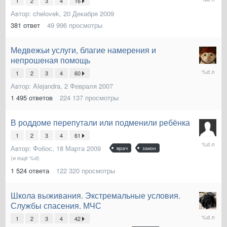
1
2
3
4
16
Апреля
Автор:
chelovek
,
20 Декабря 2009
2025
381
ответ
49 996
просмотры
Медвежьи услуги, благие намерения и
непрошеная помощь
24
1
2
3
4
60
Марта
Автор:
Alejandra
,
2 Февраля 2007
2025
1 495
ответов
224 137
просмотры
В роддоме перепутали или подменили ребёнка
1
2
3
4
61
16
Автор:
Фобос
,
18 Марта 2009
врач
закон
Февраля
(и ещё %d)
2025
1 524
ответа
122 320
просмотры
Школа выживания. Экстремальные условия.
Службы спасения. МЧС
30
1
2
3
4
42
Января