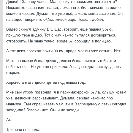
Двоих!!! За пару часов. Мальчонку-то восьмилетнего за что?
Несколько часов измывался, ломал его, бил, снимал на видео,
комментировал. Думал, что уже всё, а мальчишка застонал. Он
на видео говорит-то с@ка, живой ещё. Пошёл, добил.
Видео скинул админу ВК, щас, говорит, ещё пацана убью,
пришлю тебе видео. Тот с ним как-то пытался договориться,
отговорить. Не знаю точно, вроде бы сообщил в полицию.
А тот псих проехал почти 30 км, вроде мог бы уже остыть. Нет.
Мать на смене была, дочка должна была приехать с братом
побыть ночь. Но уже не приехала. А пацан ждал сестру, дверь
открыл.
Хоронила мать двоих детей под новый год...
Мне сын утром позвонил, я в парикмахерской была, слышу краем
уха, девчонки рассказывают. Думала, сериал какой-то про
маньяка. Сын спрашивает- мам, ты в (запрещённую сеть) сегодня
заходила? Говорю- нет. Он- и не заходи.
Ага.
Три ночи не спала...