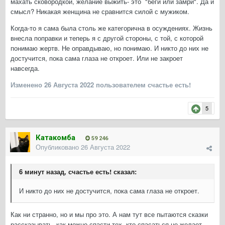
махать сковородкой, желание выжить- это "беги или замри". Да и
смысл? Никакая женщина не сравнится силой с мужиком.
Когда-то я сама была столь же категорична в осуждениях. Жизнь
внесла поправки и теперь я с другой стороны, с той, с которой
понимаю жертв. Не оправдываю, но понимаю. И никто до них не
достучится, пока сама глаза не откроет. Или не закроет
навсегда.
Изменено
26 Августа 2022
пользователем счастье есть!
5
Катакомба
59 246
Опубликовано
26 Августа 2022
6 минут назад, счастье есть! сказал:
И никто до них не достучится, пока сама глаза не откроет.
Как ни странно, но и мы про это. А нам тут все пытаются сказки
рассказывать, как можно спасти тех, кто спасаться не желает.