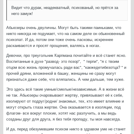
Видит что дурак, неадекватный, психованый, но прётся за
него замуж!
Абьюзеры очень двуличны. Могут быть такими паиньками, что
никто никогда не подумает, что на самом деле он обыкновенный
психопат. И да, потом они тоже очень ласковы, искреннее
раскаиваются и просят прощения, валяясь в ногах.
Девочки, про треугольник Карпмана почитайте и всё станет ясно.
Воспитанные в духе "развод- это позор", " терпи", "я с твоим
отцом всю жизнь промучалась ради вас", "какжедетибезотца? " и
прочей дряни, вложенной в башку, женщины не сразу могут
признаться даже себе, что вляпались. А чем дальше, тем хуже.
Это здесь всё такие умные/смелые/независимые. А в жизни всё
не так. Абьюзеры очаровывают жертву, привязывают её к себе,
изолируют от подруг/родни/ знакомых, тех, кто имеет влияние и
могут открыть глаза жертве. Она оказывается в изоляции, под
флагом- все вокруг плохие, хотят нас разлучить, а мы ведь
созданы друг для друга, я без тебя пропаду, ты моя навсегда.
И да, перед обезумевшим психом никто в здравом уме не станет