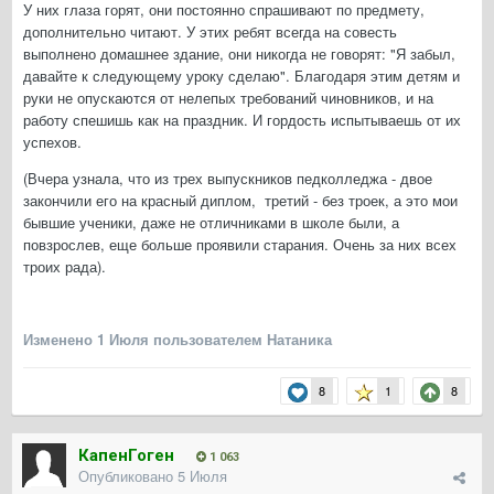
У них глаза горят, они постоянно спрашивают по предмету,
дополнительно читают. У этих ребят всегда на совесть
выполнено домашнее здание, они никогда не говорят: "Я забыл,
давайте к следующему уроку сделаю". Благодаря этим детям и
руки не опускаются от нелепых требований чиновников, и на
работу спешишь как на праздник. И гордость испытываешь от их
успехов.
(Вчера узнала, что из трех выпускников педколледжа - двое
закончили его на красный диплом, третий - без троек, а это мои
бывшие ученики, даже не отличниками в школе были, а
повзрослев, еще больше проявили старания. Очень за них всех
троих рада).
Изменено
1 Июля
пользователем Натаника
8
1
8
КапенГоген
1 063
Опубликовано
5 Июля