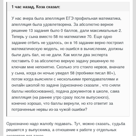
1 час назад, Коза сказал:
У нас вчера была апелляция ЕГЭ профильная математика,
апелляция была удовлетворена. За абсолютно верное
решение 13 задания было 0 баллов, дали максимальные 2.
Теперь у сына вместо 58 по математике 70. Еще одно
задание отбить не удалось, он в 16 задании верно построил
математическую модель, но ошибся в вычислении, должны
были дать бал, но не дали. Как могли два эксперта
поставить 0 за абсолютно верную задачу решенную по
ключам мне непонятно. Сколько это стоило нервов, вначале
у сына, когда он ночью увидел 58 (пробники писал 80+),
потом когда выясняли с несколькими преподавателями и
онлайн школой по задаче (однозначно сказали , что сняли
баллы необоснованно), подача документов в школе, сама
апелляция (на раннее утро сразу после выпускного),
конечно хорошо, что баллы вернули, но кто ответит за
потраченные нервы из-за чужой ошибки?
Однозначно надо жалобу подавать. Тут, можно сказать, судьба
решается у выпускника, а отношение к работе у отдельных
экспертов вот такое...