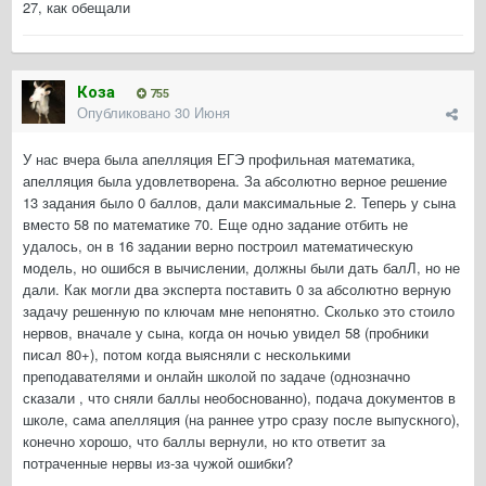
27, как обещали
Коза
755
Опубликовано
30 Июня
У нас вчера была апелляция ЕГЭ профильная математика,
апелляция была удовлетворена. За абсолютно верное решение
13 задания было 0 баллов, дали максимальные 2. Теперь у сына
вместо 58 по математике 70. Еще одно задание отбить не
удалось, он в 16 задании верно построил математическую
модель, но ошибся в вычислении, должны были дать балЛ, но не
дали. Как могли два эксперта поставить 0 за абсолютно верную
задачу решенную по ключам мне непонятно. Сколько это стоило
нервов, вначале у сына, когда он ночью увидел 58 (пробники
писал 80+), потом когда выясняли с несколькими
преподавателями и онлайн школой по задаче (однозначно
сказали , что сняли баллы необоснованно), подача документов в
школе, сама апелляция (на раннее утро сразу после выпускного),
конечно хорошо, что баллы вернули, но кто ответит за
потраченные нервы из-за чужой ошибки?