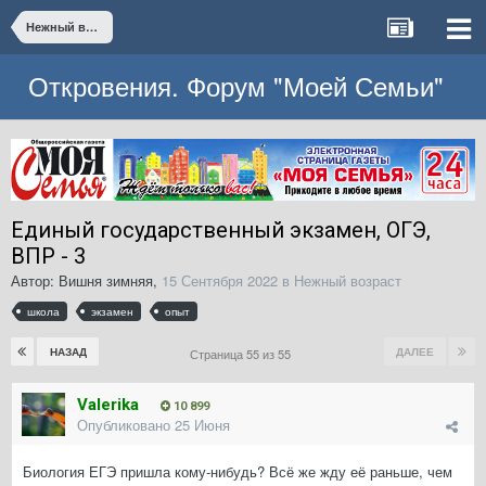
Нежный возраст
Откровения. Форум "Моей Семьи"
Единый государственный экзамен, ОГЭ,
ВПР - 3
Автор:
Вишня зимняя
,
15 Сентября 2022
в
Нежный возраст
школа
экзамен
опыт
НАЗАД
ДАЛЕЕ
Страница 55 из 55
Valerika
10 899
Опубликовано
25 Июня
Биология ЕГЭ пришла кому-нибудь? Всё же жду её раньше, чем