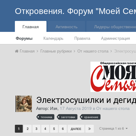
Откровения. Форум "Моей Се
Главная
Активность
Лидеры общественн
Форумы
Календарь
Правила
Администрация
Главная
Главные рубрики
От нашего стола
Электросуш
Электросушилки и деги
Автор:
Изя
,
17 Августа 2019
в
От нашего стола
техника
заготовки
хранение
Страница 1 из 6
1
2
3
4
5
6
ДАЛЕЕ