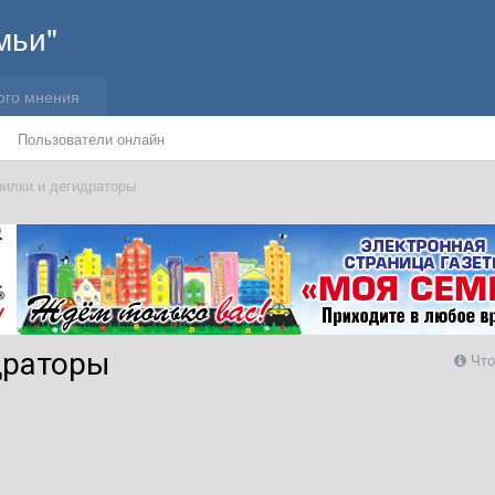
мьи"
ого мнения
Пользователи онлайн
илки и дегидраторы
драторы
Что