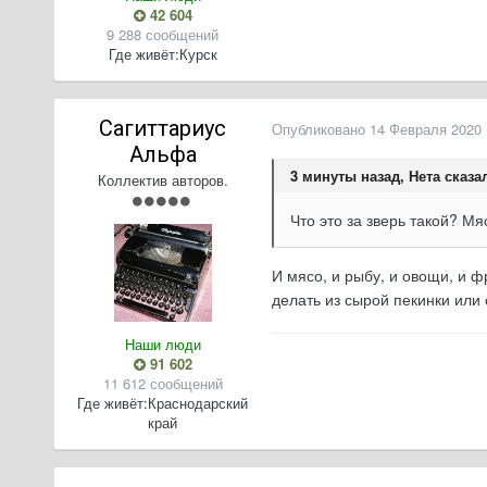
42 604
9 288 сообщений
Где живёт:
Курск
Сагиттариус
Опубликовано
14 Февраля 2020
Альфа
3 минуты назад, Нета сказал
Коллектив авторов.
Что это за зверь такой? М
И мясо, и рыбу, и овощи, и 
делать из сырой пекинки или
Наши люди
91 602
11 612 сообщений
Где живёт:
Краснодарский
край