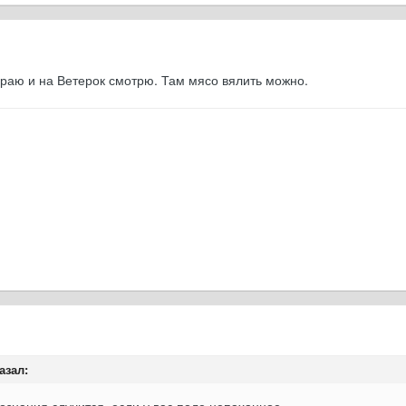
бираю и на Ветерок смотрю. Там мясо вялить можно.
азал:
ознания случится, если у вас поле непаханное...