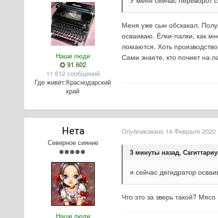
Меня уже сын обскакал. Получ
осваиваю. Ёлки-палки, как м
ломаются. Хоть производство 
Наши люди
Сами знаете, кто почиет на л
91 602
11 612 сообщений
Где живёт:
Краснодарский
край
Нета
Опубликовано
14 Февраля 2020
Северное сияние
3 минуты назад, Сагиттариу
я сейчас дегидратор осваи
Что это за зверь такой? Мяс
Наши люди