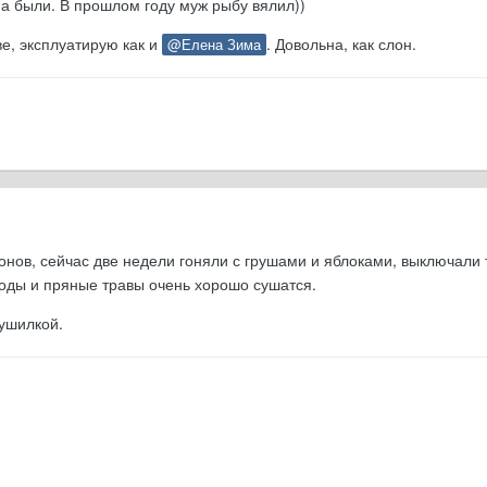
на были. В прошлом году муж рыбу вялил))
е, эксплуатирую как и
. Довольна, как слон.
@Елена Зима
донов, сейчас две недели гоняли с грушами и яблоками, выключали
ягоды и пряные травы очень хорошо сушатся.
сушилкой.