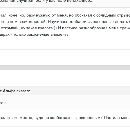
ил, конечно, базу нужную от меня, но обскакал с солидным отрыво
ного в нем возможностей. Научилась колбаски сыровяленые делать 
открывай, ну такая красота.)) И пастила разнообразная меня сража
аврах - только закоснелые элементы.
с Альфа сказал:
ваю.
о вялить же можно, судя по колбаскам сыровяленным? Пастила меня 