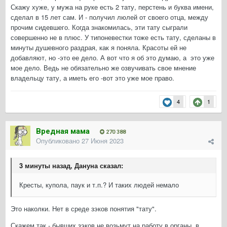
Скажу хуже, у мужа на руке есть 2 тату, перстень и буква имени,
сделал в 15 лет сам. И - получил люлей от своего отца, между
прочим сидевшего. Когда знакомилась, эти тату сыграли
совершенно не в плюс. У типоневестки тоже есть тату, сделаны в
минуты душевного раздрая, как я поняла. Красоты ей не
добавляют, но -это ее дело. А вот что я об это думаю, а это уже
мое дело. Ведь не обязательно же озвучивать свое мнение
владельцу тату, а иметь его -вот это уже мое право.
4
1
Вредная мама
270 388
Опубликовано
27 Июня 2023
3 минуты назад, Дануна сказал:
Кресты, купола, паук и т.п.? И таких людей немало
Это наколки. Нет в среде зэков понятия "тату".
Скажем так - бывших зэков не возьмут на работу в органы, в