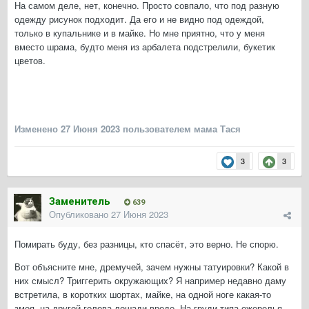
На самом деле, нет, конечно. Просто совпало, что под разную
одежду рисунок подходит. Да его и не видно под одеждой,
только в купальнике и в майке. Но мне приятно, что у меня
вместо шрама, будто меня из арбалета подстрелили, букетик
цветов.
Изменено
27 Июня 2023
пользователем мама Тася
3
3
Заменитель
639
Опубликовано
27 Июня 2023
Помирать буду, без разницы, кто спасёт, это верно. Не спорю.
Вот объясните мне, дремучей, зачем нужны татуировки? Какой в
них смысл? Триггерить окружающих? Я например недавно даму
встретила, в коротких шортах, майке, на одной ноге какая-то
змея, на другой голова лошади вроде. На груди типа ожерелья