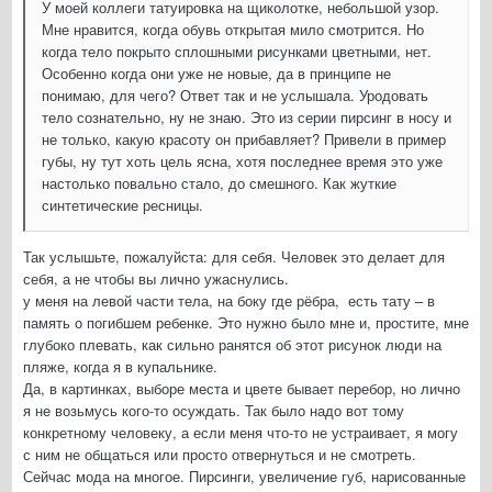
У моей коллеги татуировка на щиколотке, небольшой узор.
Мне нравится, когда обувь открытая мило смотрится. Но
когда тело покрыто сплошными рисунками цветными, нет.
Особенно когда они уже не новые, да в принципе не
понимаю, для чего? Ответ так и не услышала. Уродовать
тело сознательно, ну не знаю. Это из серии пирсинг в носу и
не только, какую красоту он прибавляет? Привели в пример
губы, ну тут хоть цель ясна, хотя последнее время это уже
настолько повально стало, до смешного. Как жуткие
синтетические ресницы.
Так услышьте, пожалуйста: для себя. Человек это делает для
себя, а не чтобы вы лично ужаснулись.
у меня на левой части тела, на боку где рёбра, есть тату – в
память о погибшем ребенке. Это нужно было мне и, простите, мне
глубоко плевать, как сильно ранятся об этот рисунок люди на
пляже, когда я в купальнике.
Да, в картинках, выборе места и цвете бывает перебор, но лично
я не возьмусь кого-то осуждать. Так было надо вот тому
конкретному человеку, а если меня что-то не устраивает, я могу
с ним не общаться или просто отвернуться и не смотреть.
Сейчас мода на многое. Пирсинги, увеличение губ, нарисованные