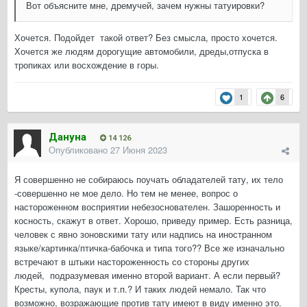
Вот объясните мне, дремучей, зачем нужны татуировки?
Хочется. Подойдет такой ответ? Без смысла, просто хочется.
Хочется же людям дорогущие автомобили, дреды,отпуска в
тропиках или восхождение в горы.
1
6
Дануна
14 126
Опубликовано
27 Июня 2023
Я совершенно не собираюсь поучать обладателей тату, их тело
-совершенно не мое дело. Но тем не менее, вопрос о
настороженном восприятии небезоснователен. Зашоренность и
косность, скажут в ответ. Хорошо, приведу пример. Есть разница,
человек с явно зоновскими тату или надпись на иностранном
языке/картинка/птичка-бабочка и типа того?? Все же изначально
встречают в штыки настороженность со стороны других
людей, подразумевая именно второй вариант. А если первый?
Кресты, купола, паук и т.п.? И таких людей немало. Так что
возможно, возражающие против тату имеют в виду именно это.