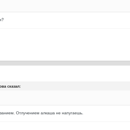
и?
ова сказал:
азанием. Отлучением алкаша не напугаешь.