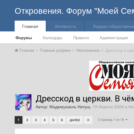
Откровения. Форум "Моей Се
Главная
Активность
Лидеры общественн
Форумы
Календарь
Правила
Администрация
Главная
Главные рубрики
Непознанное
Дресскод в цер
Дресскод в церкви. В ч
Автор:
Мадемуазель Нитуш
,
19 Апреля 2024
в
Не
Страница 1 из 19
1
2
3
4
5
6
ДАЛЕЕ