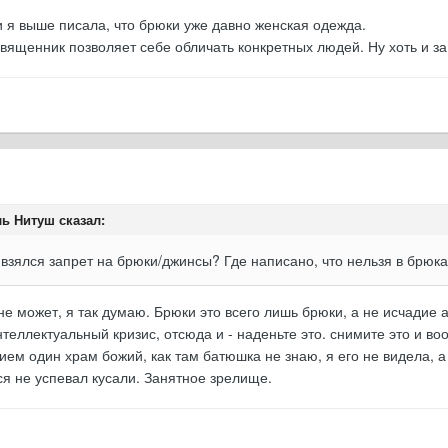
и я выше писала, что брюки уже давно женская одежда.
священник позволяет себе обличать конкретных людей. Ну хоть и за
ь Нитуш сказал:
взялся запрет на брюки/джинсы? Где написано, что нельзя в брюка
 не может, я так думаю. Брюки это всего лишь брюки, а не исчадие
интеллектуальный кризис, отсюда и - наденьте это. снимите это и в
ем один храм божий, как там батюшка не знаю, я его не видела, а
ся не успевал кусали. Занятное зрелище.