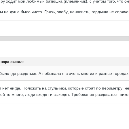
иру ходит мой любимый батюшка (племянник), с учетом того, что 
обы на душе было чисто. Грязь, злобу, ненависть, гордыню не спр
квара сказал:
 было где раздеться. А побывала я в очень многих и разных городах
и нет нигде. Положить на стульчики, которые стоят по периметру, не
рей-то много, люди входят и выходят. Требования раздеваться нико