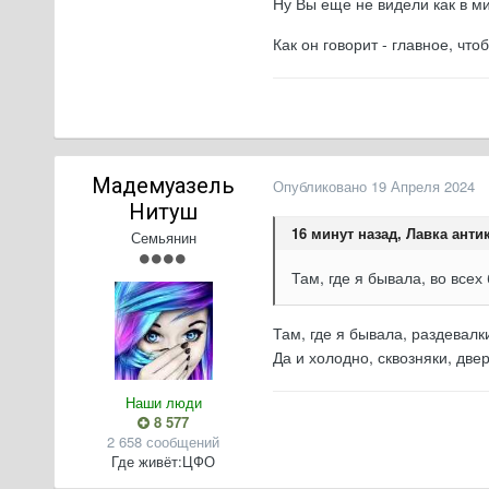
Ну Вы еще не видели как в м
Как он говорит - главное, чт
Мадемуазель
Опубликовано
19 Апреля 2024
Нитуш
16 минут назад, Лавка анти
Семьянин
Там, где я бывала, во всех
Там, где я бывала, раздевалк
Да и холодно, сквозняки, две
Наши люди
8 577
2 658 сообщений
Где живёт:
ЦФО