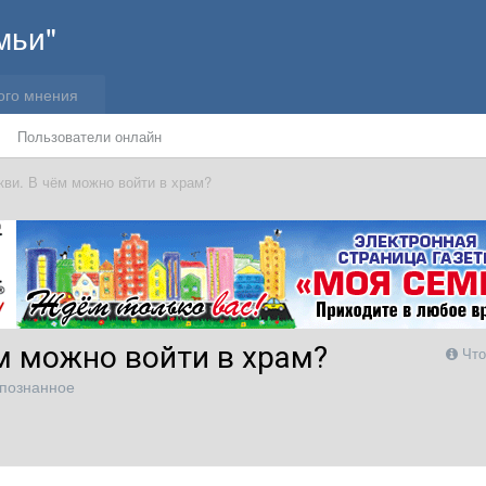
мьи"
ого мнения
Пользователи онлайн
кви. В чём можно войти в храм?
ём можно войти в храм?
Что
познанное