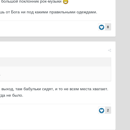
он большой поклонник рок-музыки
ячешь от Бога ни под какими правильными одеждами.
8
.
 выход, там бабульки сидят, и то не всем места хватает.
гда не было.
2