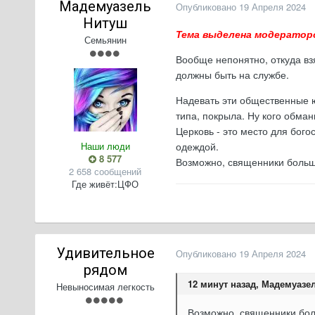
Мадемуазель
Опубликовано
19 Апреля 2024
Нитуш
Тема выделена модератор
Семьянин
Вообще непонятно, откуда вз
должны быть на службе.
Надевать эти общественные ю
типа, покрыла. Ну кого обма
Церковь - это место для бог
Наши люди
одеждой.
8 577
Возможно, священники больше
2 658 сообщений
Где живёт:
ЦФО
Удивительное
Опубликовано
19 Апреля 2024
рядом
12 минут назад, Мадемуазел
Невыносимая легкость
Возможно, священники бол