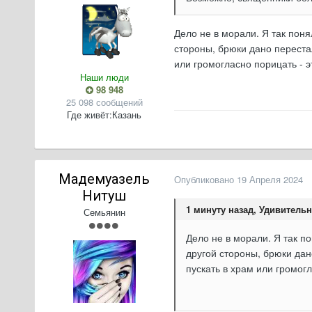
Дело не в морали. Я так пон
стороны, брюки дано перестал
или громогласно порицать - э
Наши люди
98 948
25 098 сообщений
Где живёт:
Казань
Мадемуазель
Опубликовано
19 Апреля 2024
Нитуш
1 минуту назад, Удивительн
Семьянин
Дело не в морали. Я так п
другой стороны, брюки дан
пускать в храм или громогл