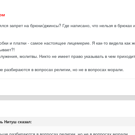
ом
ялся запрет на брюки/джинсы? Где написано, что нельзя в брюках
бки и платки - самое настоящее лицемерие. Я как-то видела как ж
нывает?!
ослужения, молитвы. Никто не имеет право указывать в чем приход
 разбираются в вопросах религии, но не в вопросах морали.
ь Нитуш сказал:
ьше разбираются в вопросах религии, но не в вопросах морали.