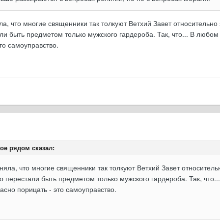
яла, что многие священники так толкуют Ветхий Завет относительн
и быть предметом только мужского гардероба. Так, что... В любом 
то самоуправство.
ое рядом сказал:
оняла, что многие священники так толкуют Ветхий Завет относител
о перестали быть предметом только мужского гардероба. Так, что..
асно порицать - это самоуправство.