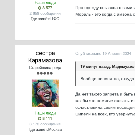
Наши люди
Про одежду согласна с вами 
8 577
2 658 сообщений
Мораль - это когда с амвона 
Где живёт:
ЦФО
сестра
Опубликовано
19 Апреля 2024
Карамазова
19 минут назад, Мадемуазел
Старейшина рода
Вообще непонятно, откуда 
Да нет такого запрета и быть
как бы это помягче сказать. 
осчастливила своим посещени
Наши люди
шипели на всех, кто увернуть
8 111
3 172 сообщения
Где живёт:
Москва