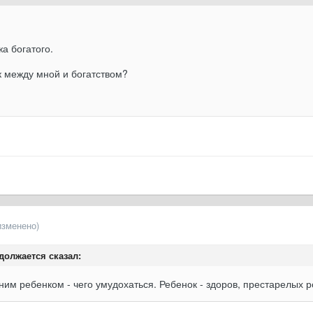
а богатого.
к между мной и богатством?
изменено)
должается сказал:
дним ребенком - чего умудохаться. Ребенок - здоров, престарелых 