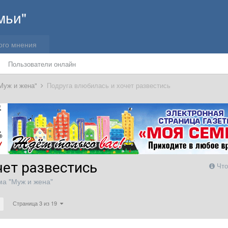
мьи"
ого мнения
Пользователи онлайн
Муж и жена"
Подруга влюбилась и хочет развестись
чет развестись
Что
а "Муж и жена"
Страница 3 из 19