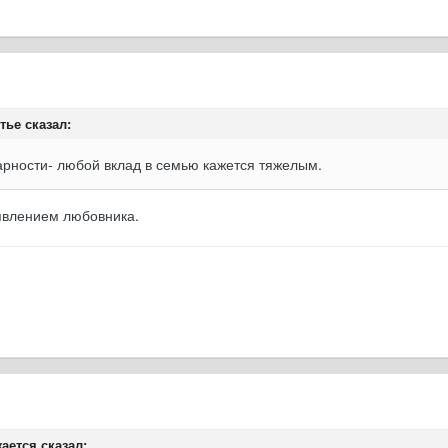
тье сказал:
дарности- любой вклад в семью кажется тяжелым.
оявлением любовника.
ается сказал: