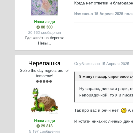
Когда нет ответки и благода
Изменено
15 Апреля 2025
поль
Наши люди
88 300
20 162 сообщения
Где живёт:
на берегах
Невы...
Черепашка
Опубликовано
15 Апреля 2025
Seize the day regrets are for
tomorrow!
9 минут назад, сиреневое с
Ну справедливости ради, е
непорядочной, то я и писа
Так про вас и речи нет.
А 
Наши люди
И кстати никаких личных данн
29 813
5 197 сообщений