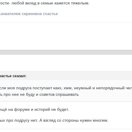
рности- любой вклад в семью кажется тяжелым.
зователем сиреневое счастье
частье сказал:
сли моя подруга поступает какх, хмм, неумный и непорядочный чело
ть про нее не буду и советов спрашивать
ещё на форуме и историй не будет.
ых про подругу нет. А взгляд со стороны нужен многим.