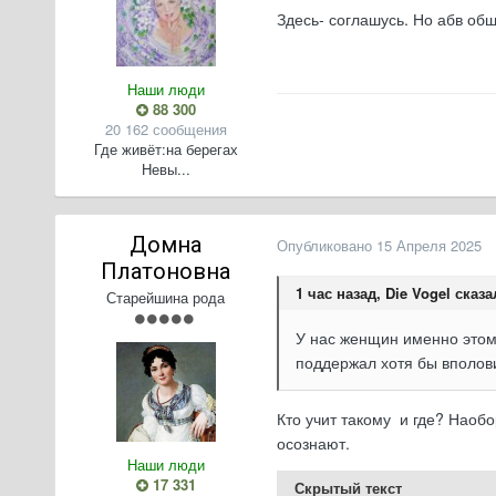
Здесь- соглашусь. Но абв об
Наши люди
88 300
20 162 сообщения
Где живёт:
на берегах
Невы...
Домна
Опубликовано
15 Апреля 2025
Платоновна
1 час назад, Die Vogel сказа
Старейшина рода
У нас женщин именно этому
поддержал хотя бы вполови
Кто учит такому и где? Наобо
осознают.
Наши люди
17 331
Скрытый текст