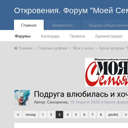
Откровения. Форум "Моей Се
Главная
Активность
Лидеры общественн
Форумы
Календарь
Правила
Администрация
Главная
Главные рубрики
Муж и жена
Архив форума "
Подруга влюбилась и хо
Автор:
Саноринка
,
15 Апреля 2025
в
Архив форум
1
2
3
4
5
6
7
8
НАЗАД
ДАЛЕЕ