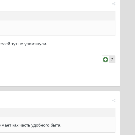
телей тут не упомянули.
7
ает как часть удобного быта,