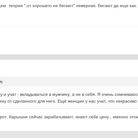
щем теория ",от хорошего не бегают" неверная. Бегают да еще как.
л:
 и учат - вкладываться в мужчину, а не в себя. Я очень сомневаюсь
ну от сделанного для него. Ещё женщин у нас учат, что некрасиво 
рот, барышни сейчас зарабатывают, знают себе цену , именно этому