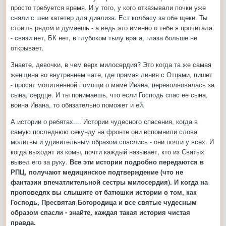
просто требуется время. И у того, у кого отказывали почки уже
сняли с шеи катетер для диализа. Ест колбасу за обе щеки. Ты
стоишь рядом и думаешь - а ведь это именно о тебе я прочитала
- связи нет, БК нет, в глубоком тылу врага, глаза больше не
открывает.
Знаете, девочки, в чем верх милосердия? Это когда та же самая
женщина во внутреннем чате, где прямая линия с Отцами, пишет
- просят молитвенной помощи о маме Ивана, переволновалась за
сына, сердце. И ты понимаешь, что если Господь спас ее сына,
воина Ивана, то обязательно поможет и ей.
А истории о ребятах.... Истории чудесного спасения, когда в
самую последнюю секунду на фронте они вспомнили слова
молитвы и удивительным образом спаслись - они почти у всех. И
когда выходят из комы, почти каждый называет, кто из Святых
вывел его за руку.
Все эти истории подробно передаются в
РПЦ, получают медицинское подтверждение (что не
фантазии впечатлительной сестры милосердия). И когда на
проповедях вы слышите от батюшки истории о том, как
Господь, Пресвятая Богородица и все святые чудесным
образом спасли - знайте, каждая такая история чистая
правда.