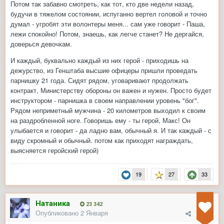
Потом так забавно смотреть, как тот, кто две недели назад,
будучи в тяжелом состоянии, испуганно вертел головой и точно
думал - угробят эти волонтеры меня... сам уже говорит - Паша,
лежи спокойно! Потом, знаешь, как легче станет? Не дергайся,
доверься девочкам.
И каждый, буквально каждый из них герой - приходишь на
дежурство, из Генштаба высшие офицеры пришли проведать
парнишку 21 года. Сидят рядом, уговаривают продолжать
контракт, Министерству обороны он важен и нужен. Просто будет
инструктором - парнишка в своем направлении уровень "бог".
Рядом неприметный мужчина - 20 километров выходил к своим
на раздробленной ноге. Говоришь ему - ты герой, Макс! Он
улыбается и говорит - да ладно вам, обычный я. И так каждый - с
виду скромный и обычный. потом как приходят награждать,
выясняется геройский герой)
19
27
33
Натаника
23 342
Опубликовано
2 Января