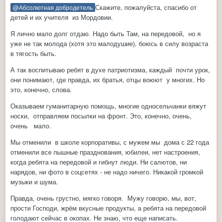
Скажите, пожалуйста, спасибо от
@Абсолютная добродетель
детей и их учителя из Мордовии.
Я лично мало долг отдаю. Надо быть Там, на передовой, но я
уже не так молода (хотя это малодушие), боюсь в силу возраста
в тягость быть.
А так воспитываю ребят в духе патриотизма, каждый почти урок,
они понимают, где правда, их братья, отцы воюют у многих. Но
это, конечно, слова.
Оказываем гуманитарную помощь, многие односельчанки вяжут
носки, отправляем посылки на фронт. Это, конечно, очень,
очень мало.
Мы отменили в школе корпоративы, с мужем мы дома с 22 года
отменили все пышные празднования, юбилеи, нет настроения,
когда ребята на передовой и гибнут люди. Ни салютов, ни
нарядов, ни фото в соцсетях - не надо ничего. Никакой громкой
музыки и шума.
Правда, очень грустно, мягко говоря. Мужу говорю, мы, вот,
прости Господи, жрём вкусные продукты, а ребята на передовой
голодают сейчас в окопах. Не знаю, что еще написать.