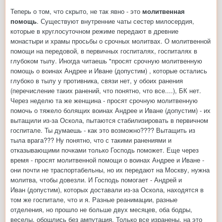
Теперь о том, что скрыто, не так явно - это
молитвенная
помощь
. Существуют внутренние чаты сестер милосердия,
которые в круглосуточном режиме передают в древние
монастыри и храмы просьбы о срочных молитвах. О молитвенной
помощи на передовой, в первичных госпиталях, госпиталях в
глубоком тылу. Иногда читаешь "просят срочную молитвенную
помощь о воинах Андрее и Иване (допустим) , которые остались
глубоко в тылу у противника, связи нет, у обоих ранения
(перечисление таких ранений, что понятно, что все....), БК нет.
Через неделю та же женщина - просят срочную молитвенную
помочь о тяжело болящих воинах Андрее и Иване (допустим) - их
вытащили из-за Оскола, пытаются стабилизировать в первичном
госпитале. Ты думаешь - как это возможно???? Вытащить из
тыла врага??? Ну понятно, что с такими ранениями и
отказывающими почками только Господь поможет. Еще через
время - просят молитвенной помощи о воинах Андрее и Иване -
они почти не траспортабельны, но их передают на Москву, нужна
молитва, чтобы довезли. И Господь помогает - Андрей и
Иван (допустим), которых доставали из-за Оскола, находятся в
том же госпитале, что и я. Разные реанимации, разные
отделения, но прошло не больше двух месяцев, оба бодры,
веселы, обошлись без ампутация. Только все изранены, на это