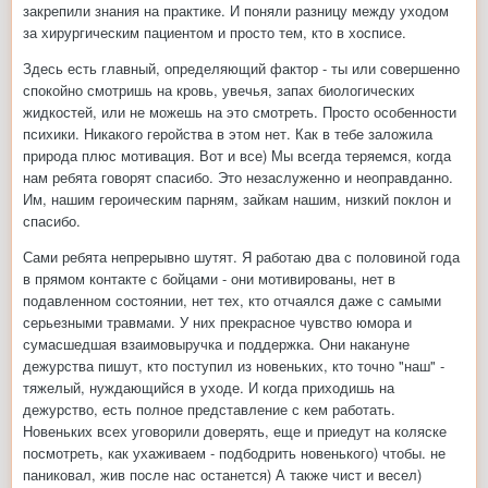
закрепили знания на практике. И поняли разницу между уходом
за хирургическим пациентом и просто тем, кто в хосписе.
Здесь есть главный, определяющий фактор - ты или совершенно
спокойно смотришь на кровь, увечья, запах биологических
жидкостей, или не можешь на это смотреть. Просто особенности
психики. Никакого геройства в этом нет. Как в тебе заложила
природа плюс мотивация. Вот и все) Мы всегда теряемся, когда
нам ребята говорят спасибо. Это незаслуженно и неоправданно.
Им, нашим героическим парням, зайкам нашим, низкий поклон и
спасибо.
Сами ребята непрерывно шутят. Я работаю два с половиной года
в прямом контакте с бойцами - они мотивированы, нет в
подавленном состоянии, нет тех, кто отчаялся даже с самыми
серьезными травмами. У них прекрасное чувство юмора и
сумасшедшая взаимовыручка и поддержка. Они накануне
дежурства пишут, кто поступил из новеньких, кто точно "наш" -
тяжелый, нуждающийся в уходе. И когда приходишь на
дежурство, есть полное представление с кем работать.
Новеньких всех уговорили доверять, еще и приедут на коляске
посмотреть, как ухаживаем - подбодрить новенького) чтобы. не
паниковал, жив после нас останется) А также чист и весел)