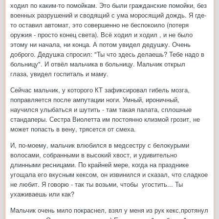
ходил по каким-то помойкам. Это были гражданские помойки, без
военных разрушений и сводящий с ума моросящий дождь. Я где-
то оставил автомат, это совершенно не беспокоило (потеря
оружия - просто конец света). Всё ходил и ходил , и не было
этому ни начала, ни конца. А потом увидел дедушку. Очень
доброго. Дедушка спросил: "Ты что здесь делаешь? Тебе надо в
больницу". И отвёл мальчика в больницу. Мальчик открыл
глаза, увидел госпиталь и маму.
Сейчас мальчик, у которого КТ зафиксировал гибель мозга,
поправляется после ампутации ноги. Умный, ироничный,
научился улыбаться и шутить - там такая палата, сплошные
стандаперы. Сестра Виолетта им постоянно клизмой грозит, не
может попасть в вену, трясется от смеха.
И, по-моему, мальчик влюбился в медсестру с белокурыми
волосами, собранными в высокий хвост, и удивительно
длинными ресницами. По крайней мере, когда на празднике
угощала его вкусным кексом, он извинился и сказал, что сладкое
не любит. Я говорю - так ты возьми, чтобы угостить... Ты
ухаживаешь или как?
Мальчик очень мило покраснел, взял у меня из рук кекс,протянул