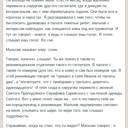
перевели в хирургию другого госпиталя, где я дежурю по
воскресеньям, мы с ним обрабатывали ладони. Они были все в
корочках и наростах. Я разговаривала с ним тихо, чтобы не
беспокоить дремавших в палате тяжёлых ребят, мальчик с
интересом наблюдал, как очищается кожа под инструментом. И
тут он говорит - знаете, а ведь я слышал ваш голос. Я точно
слышал ваш голос. Во сне.
Мальчик называл кому сном.
Говорю, конечно, слышал. Ты же лежал в таком-то
реанимационном отделении такого-то госпиталя. В палате с
таким-то номером (для тех, кто в коме) и сам был номером три. В
этой реанимации говорят не "пришел в себя Иванов из палаты
два", а "посмотрите, что с приборами у третьего, девятого,
одиннадцатого". И тебя сюда в хирургию перевели с иконкой
Святого Преподобного Серафима Саровского с частичкой одежды
Святого. Вот у меня точно такая же - это я поставила тебе на
кислородопровод в реанимации. Мальчик недоверчиво смотрел
на меня, улыбаясь все шире, по мере того, как слышал
подробности.
Спрашиваю, когда ты спал, что ты видел? Мальчик говорит - я