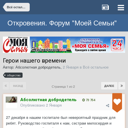
Всё остальное
Откровения. Форум "Моей Семьи"
Герои нашего времени
Автор:
Абсолютная добродетель
,
2 Января
в
Всё остальное
общество
НАЗАД
ДАЛЕЕ
Страница 1 из 2
Абсолютная добродетель
73 754
Опубликовано
2 Января
27 декабря в нашем госпитале был невероятный праздник для
ребят. Руководство госпиталя к нам, сестрам милосердия и