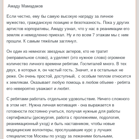
Амаду Мамадаков
Если честно, ему бы самую высокую награду за личное
мужество, гражданскую позицию и безотказность. Пока у других
артистов корпоративы, Амаду узнал, что у нас в реанимации его
земляк и немедленно приехал. Ну и по всем 7 этажам мы с ним
прошли. К самым тяжёлым заглянул.
Он один из немногих звездных актеров, кто не тратит
(неправильное слово), а уделяет (это нужное слово) огромное
количество личного времени ребятам. Госпиталей много. В тех
двух, в которых я, он частый гость. Значит, и в остальных не
реже. Он очень простой, доступный, с особым теплом относится
к землякам. Оказывает любую помощь в любом объеме - ребята
его невероятно уважают и любят.
С ребятами работать отдельное удовольствие. Ничего сложного
в этом нет. Нужна личная мотивация - она выражается в
готовности постоянно учиться, получая нужные для работы
сертификаты (десмургия, работа с пролежнями, подология,
реанимационный уход) и быть наставником, чтобы новые
медицинские волонтеры, прослушавшие курс у лучших
специалистов Москвы по уходу за лежачими больными,