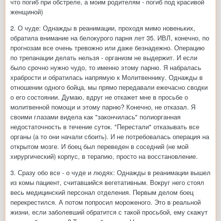
что погиб при обстреле, а моим родителям - погиб под красивой
женщиной)
2. О чуде: Однажды в реанимации, проходя мимо новеньких,
обратила внимание на белокурого парня лет 35. ИВЛ, конечно, по
прогнозам все очень тревожно или даже безнадежно. Операцию
по трепанации делать нельзя - организм не выдержит. И если
было срочно нужно чудо, то именно этому парню. Я набралась
храбрости и обратилась напрямую к Молитвеннику. Однажды в
отношении одного бойца, мы прямо передавали ежечасно сводки
о его состоянии. Думаю, вдруг не откажет мне в просьбе о
молитвенной помощи и этому парню? Конечно, не отказал. Я
своими глазами видела как "закончилась" полиорганная
недостаточность в течение суток. "Перестали" отказывать все
органы (а то они начали сбоить). И не потребовалась операция на
открытом мозге. И боец был переведен в соседний (не мой
хирургический) корпус, в терапию, просто на восстановление.
3. Сразу обо все - о чуде и людях: Однажды в реанимации вышел
из комы пациент, считавшийся вегетативным. Вокруг него стоял
весь медицинский персонал отделения. Первым делом боец
перекрестился. А потом попросил мороженого. Это в реальной
жизни, если заболевший обратится с такой просьбой, ему скажут