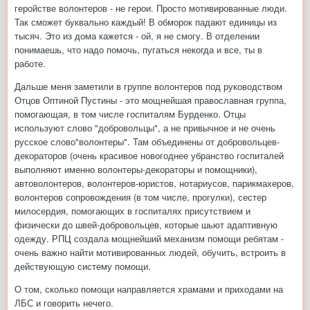
геройстве волонтеров - не герои. Просто мотивированные люди.
Так сможет буквально каждый! В обморок падают единицы из
тысяч. Это из дома кажется - ой, я не смогу. В отделении
понимаешь, что надо помочь, пугаться некогда и все, ты в
работе.
Дальше меня заметили в группе волонтеров под руководством
Отцов Оптиной Пустины - это мощнейшая православная группа,
помогающая, в том числе госпиталям Бурденко. Отцы
используют слово "добровольцы", а не привычное и не очень
русское слово"волонтеры". Там объединены от добровольцев-
декораторов (очень красивое новогоднее убранство госпиталей
выполняют именно волонтеры-декораторы и помощники),
автоволонтеров, волонтеров-юристов, нотариусов, парикмахеров,
волонтеров сопровождения (в том числе, прогулки), сестер
милосердия, помогающих в госпиталях присутствием и
физически до швей-добровольцев, которые шьют адаптивную
одежду. РПЦ создала мощнейший механизм помощи ребятам -
очень важно найти мотивированных людей, обучить, встроить в
действующую систему помощи.
О том, сколько помощи направляется храмами и приходами на
ЛБС и говорить нечего.