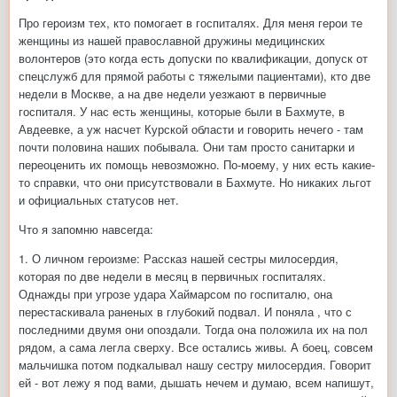
Про героизм тех, кто помогает в госпиталях. Для меня герои те
женщины из нашей православной дружины медицинских
волонтеров (это когда есть допуски по квалификации, допуск от
спецслужб для прямой работы с тяжелыми пациентами), кто две
недели в Москве, а на две недели уезжают в первичные
госпиталя. У нас есть женщины, которые были в Бахмуте, в
Авдеевке, а уж насчет Курской области и говорить нечего - там
почти половина наших побывала. Они там просто санитарки и
переоценить их помощь невозможно. По-моему, у них есть какие-
то справки, что они присутствовали в Бахмуте. Но никаких льгот
и официальных статусов нет.
Что я запомню навсегда:
1. О личном героизме: Рассказ нашей сестры милосердия,
которая по две недели в месяц в первичных госпиталях.
Однажды при угрозе удара Хаймарсом по госпиталю, она
перестаскивала раненых в глубокий подвал. И поняла , что с
последними двумя они опоздали. Тогда она положила их на пол
рядом, а сама легла сверху. Все остались живы. А боец, совсем
мальчишка потом подкалывал нашу сестру милосердия. Говорит
ей - вот лежу я под вами, дышать нечем и думаю, всем напишут,