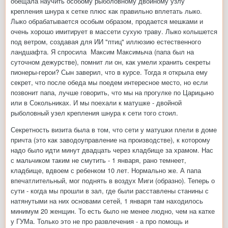
обещала научить особому рыболовному двойному узлу
крепления шнура к сетке плюс как правильно вплетать лыко.
Лыко обрабатывается особым образом, продается мешками и
очень хорошо имитирует в массети сухую траву. Лыко колышется
под ветром, создавая для ИИ "птиц" иллюзию естественного
ландшафта. Я спросила Максим Максимыча (папа был на
суточном дежурстве), помнит ли он, как умели хранить секреты
пионеры-герои? Сын заверил, что в курсе. Тогда я открыла ему
секрет, что после обеда мы поедем интересное место, но если
позвонит папа, лучше говорить, что мы на прогулке по Царицыно
или в Сокольниках. И мы поехали к матушке - двойной
рыболовный узел крепления шнура к сети того стоил.
Секретность визита была в том, что сети у матушки плели в доме
причта (это как заводоуправление на производстве), к которому
надо было идти минут двадцать через кладбище за храмом. Нас
с мальчиком таким не смутить - 1 января, рано темнеет,
кладбище, вдвоем с ребенком 10 лет. Нормально же. А папа
впечатлительный, мог поднять в воздух Миги (образно). Теперь о
сути - когда мы прошли в зал, где были расставлены станины с
натянутыми на них основами сетей, 1 января там находилось
минимум 20 женщин. То есть было не менее людно, чем на катке
у ГУМа. Только это не про развлечения - а про помощь и