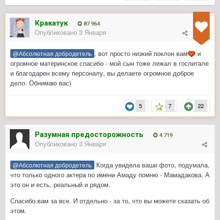
Кракатук
87 964
Опубликовано
3 Января
, вот просто низкий поклон вам
и
@Абсолютная добродетель
огромное материнское спасибо - мой сын тоже лежал в госпитале
и благодарен всему персоналу, вы делаете огромное доброе
дело. Обнимаю вас)
5
7
22
Разумная предосторожность
4 719
Опубликовано
3 Января
Когда увидела ваши фото, подумала,
@Абсолютная добродетель
что только одного актера по имени Амаду помню - Мамадакова. А
это он и есть, реальный и рядом.
Спасибо вам за все. И отдельно - за то, что вы можете сказать об
этом.