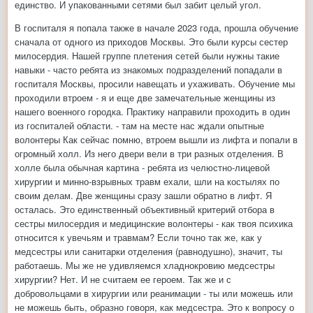
единство. И упакованными сетями был забит целый угол.
В госпиталя я попала также в начале 2023 года, прошла обучение
сначала от одного из приходов Москвы. Это были курсы сестер
милосердия. Нашей группе плетения сетей были нужны такие
навыки - часто ребята из знакомых подразделений попадали в
госпиталя Москвы, просили навещать и ухаживать. Обучение мы
проходили втроем - я и еще две замечательные женщины из
нашего военного городка. Практику направили проходить в один
из госпиталей области. - там на месте нас ждали опытные
волонтеры Как сейчас помню, втроем вышли из лифта и попали в
огромный холл. Из него двери вели в три разных отделения. В
холле была обычная картина - ребята из челюстно-лицевой
хирургии и минно-взрывных травм ехали, шли на костылях по
своим делам. Две женщины сразу зашли обратно в лифт. Я
осталась. Это единственный объективный критерий отбора в
сестры милосердия и медицинские волонтеры - как твоя психика
относится к увечьям и травмам? Если точно так же, как у
медсестры или санитарки отделения (равнодушно), значит, ты
работаешь. Мы же не удивляемся хладнокровию медсестры
хирургии? Нет. И не считаем ее героем. Так же и с
добровольцами в хирургии или реанимации - ты или можешь или
не можешь быть, образно говоря, как медсестра. Это к вопросу о