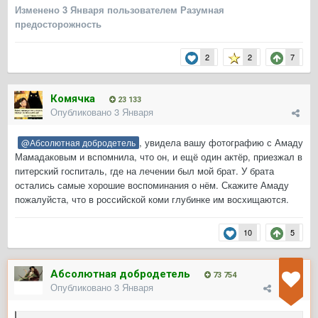
Изменено
3 Января
пользователем Разумная
предосторожность
2
2
7
Комячка
23 133
Опубликовано
3 Января
, увидела вашу фотографию с Амаду
@Абсолютная добродетель
Мамадаковым и вспомнила, что он, и ещё один актёр, приезжал в
питерский госпиталь, где на лечении был мой брат. У брата
остались самые хорошие воспоминания о нём. Скажите Амаду
пожалуйста, что в российской коми глубинке им восхищаются.
10
5
Абсолютная добродетель
73 754
Опубликовано
3 Января