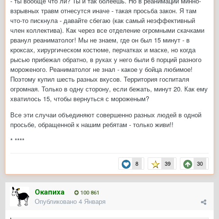
- ты вообще что ли? Ты и так болеешь. Но в реанимации минно-
взрывных травм отнесутся иначе - такая просьба закон. Я там
что-то пискнула - давайте сбегаю (как самый неэффективный
член коллектива). Как через все отделение огромными скачками
рванул реаниматолог! Мы не знаем, где он был 15 минут - в
кроксах, хирургическом костюме, перчатках и маске, но когда
рысью прибежал обратно, в руках у него были 6 порций разного
мороженого. Реаниматолог не знал - какое у бойца любимое!
Поэтому купил шесть разных вкусов. Территория госпиталя
огромная. Только в одну сторону, если бежать, минут 20. Как ему
хватилось 15, чтобы вернуться с мороженым?
Все эти случаи объединяют совершенно разных людей в одной
просьбе, обращенной к нашим ребятам - только живи!!
* ****
8
39
30
Окапиха
100 861
Опубликовано
4 Января