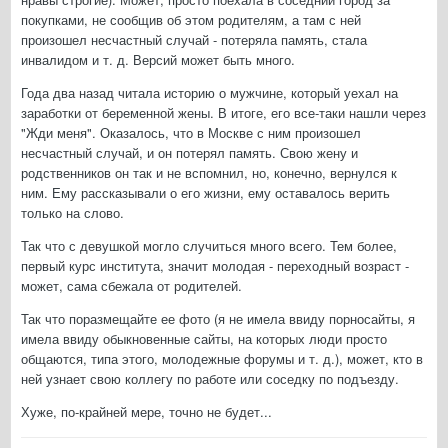
покупками, не сообщив об этом родителям, а там с ней
произошел несчастный случай - потеряла память, стала
инвалидом и т. д. Версий может быть много.
Года два назад читала историю о мужчине, который уехал на
заработки от беременной жены. В итоге, его все-таки нашли через
"Жди меня". Оказалось, что в Москве с ним произошел
несчастный случай, и он потерял память. Свою жену и
родственников он так и не вспомнил, но, конечно, вернулся к
ним. Ему рассказывали о его жизни, ему оставалось верить
только на слово.
Так что с девушкой могло случиться много всего. Тем более,
первый курс института, значит молодая - переходный возраст -
может, сама сбежала от родителей.
Так что поразмещайте ее фото (я не имела ввиду порносайты, я
имела ввиду обыкновенные сайты, на которых люди просто
общаются, типа этого, молодежные форумы и т. д.), может, кто в
ней узнает свою коллегу по работе или соседку по подъезду.
Хуже, по-крайней мере, точно не будет...