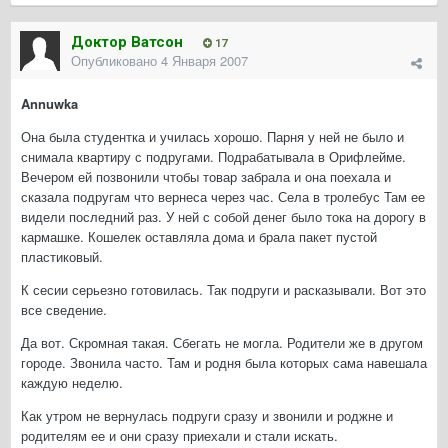
Доктор Ватсон
17
Опубликовано
4 Января 2007
Annuwka
Она была студентка и училась хорошо. Парня у ней не было и
снимала квартиру с подругами. Подрабатывала в Орифлейме.
Вечером ей позвонили чтобы товар забрала и она поехала и
сказала подругам что вернеса через час. Села в тролебус Там ее
видели последний раз. У ней с собой денег было тока на дорогу в
кармашке. Кошелек оставляла дома и брала пакет пустой
пластиковый.
К сесии серьезно готовилась. Так подруги и расказывали. Вот это
все сведение.
Да вот. Скромная такая. Сбегать не могла. Родители же в другом
городе. Звонила часто. Там и родня была которых сама навешала
каждую неделю.
Как утром не вернулась подруги сразу и звонили и роджне и
родителям ее и они сразу приехали и стали искать.