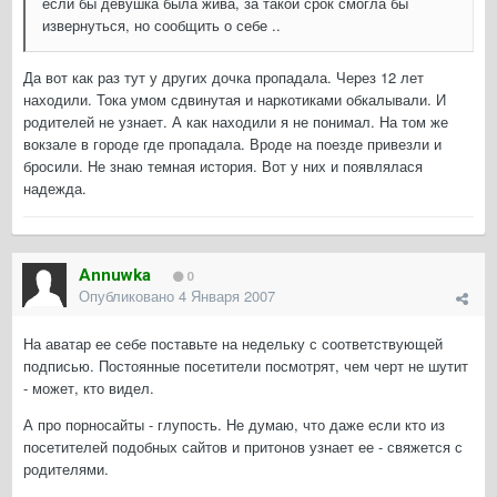
если бы девушка была жива, за такой срок смогла бы
извернуться, но сообщить о себе ..
Да вот как раз тут у других дочка пропадала. Через 12 лет
находили. Тока умом сдвинутая и наркотиками обкалывали. И
родителей не узнает. А как находили я не понимал. На том же
вокзале в городе где пропадала. Вроде на поезде привезли и
бросили. Не знаю темная история. Вот у них и появлялася
надежда.
Annuwka
0
Опубликовано
4 Января 2007
На аватар ее себе поставьте на недельку с соответствующей
подписью. Постоянные посетители посмотрят, чем черт не шутит
- может, кто видел.
А про порносайты - глупость. Не думаю, что даже если кто из
посетителей подобных сайтов и притонов узнает ее - свяжется с
родителями.