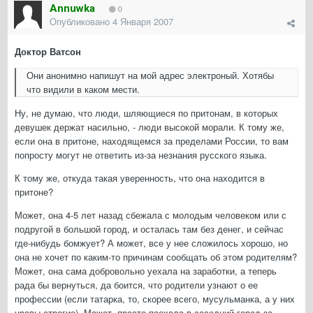
Annuwka
0
Опубликовано
4 Января 2007
Доктор Ватсон
Они анонимно напишут на мой адрес электроный. Хотябы
что видили в каком мести.
Ну, не думаю, что люди, шляющиеся по притонам, в которых
девушек держат насильно, - люди высокой морали. К тому же,
если она в притоне, находящемся за пределами России, то вам
попросту могут не ответить из-за незнания русского языка.
К тому же, откуда такая уверенность, что она находится в
притоне?
Может, она 4-5 лет назад сбежала с молодым человеком или с
подругой в большой город, и осталась там без денег, и сейчас
где-нибудь бомжует? А может, все у нее сложилось хорошо, но
она не хочет по каким-то причинам сообщать об этом родителям?
Может, она сама добровольно уехала на заработки, а теперь
рада бы вернуться, да боится, что родители узнают о ее
профессии (если татарка, то, скорее всего, мусульманка, а у них
нравы строгие). Может, просто поехала в соседний город за