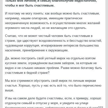
Только моё личное( и семьи) благополучие недостаточно,
чтобы я мог быть счастливым.
И поэтому не могу понять: как вообще можно быть счастливым,
например, нашим олигархам, имеющим практически
неограниченную возможность в осуществлении многих желаний
огромного числа людей, но не желающим это сделать.
Считаю, что не может честный человек быть счастливым в
стране, где царствуют вседозволенность и бесстыдство властей,
чудовищная коррупция, игнорирование интересов большинства
населения, пренебрежение к окружающим.
Да, можно построить свой уютный мирок на отдельно взятом
кусочке земли, ограждённом высоким забором, за которым не
видно и не слышно никаких проблем. Разве можно богатому быть
счастливым в бедной стране?
Мы все стремимся обустроить свой мирок по личным меркам
счастья. Хорошо, пусть у нас есть всё то, что было перечислено
выше.
И вы на самом деле будете счастливы, если, к примеру, хорошо
отдохнули семьёй в отпуске у моря, и увидите на улице
беспризорного мальчишку, собирающего пустые банки и бычки???