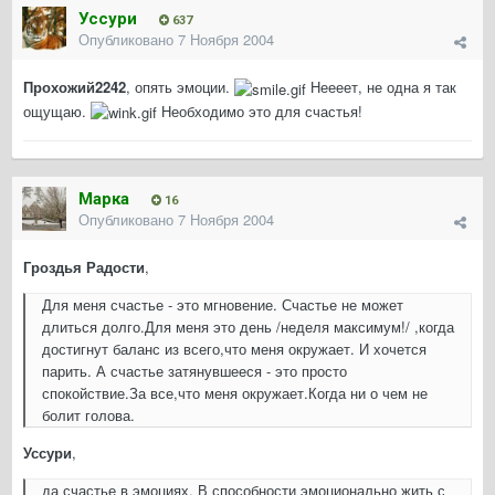
Уссури
637
Опубликовано
7 Ноября 2004
Прохожий2242
, опять эмоции.
Неееет, не одна я так
ощущаю.
Необходимо это для счастья!
Марка
16
Опубликовано
7 Ноября 2004
Гроздья Радости
,
Для меня счастье - это мгновение. Счастье не может
длиться долго.Для меня это день /неделя максимум!/ ,когда
достигнут баланс из всего,что меня окружает. И хочется
парить. А счастье затянувшееся - это просто
спокойствие.За все,что меня окружает.Когда ни о чем не
болит голова.
Уссури
,
да счастье в эмоциях. В способности эмоционально жить с