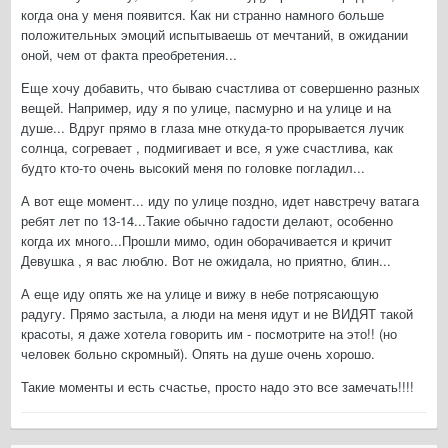
когда она у меня появится. Как ни странно намного больше
положительных эмоций испытываешь от мечтаний, в ожидании
оной, чем от факта преобретения...
Еще хочу добавить, что бываю счастлива от совершенно разных
вещей. Например, иду я по улице, пасмурно и на улице и на
душе... Вдруг прямо в глаза мне откуда-то прорывается лучик
солнца, согревает , подмигивает и все, я уже счастлива, как
будто кто-то очень высокий меня по головке погладил...
А вот еще момент... иду по улице поздно, идет навстречу ватага
ребят лет по 13-14...Такие обычно гадости делают, особенно
когда их много...Прошли мимо, один оборачивается и кричит
Девушка , я вас люблю. Вот не ожидала, но приятно, блин...
А еще иду опять же на улице и вижу в небе потрясающую
радугу. Прямо застыла, а люди на меня идут и не ВИДЯТ такой
красоты, я даже хотела говорить им - посмотрите на это!! (но
человек больно скромный). Опять на душе очень хорошо.
Такие моменты и есть счастье, просто надо это все замечать!!!!