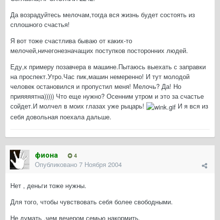
Да возрадуйтесь мелочам,тогда вся жизнь будет состоять из
сплошного счастья!
Я вот тоже счастлива бываю от каких-то
мелочей,ничегонезначащих поступков посторонних людей.
Еду,к примеру позавчера в машине.Пытаюсь выехать с заправки
на проспект.Утро.Час пик,машин немеренно! И тут молодой
человек остановился и пропустил меня! Мелочь? Да! Но
прияяяятна))))) Что еще нужно? Осенним утром и это за счастье
сойдет.И молчел в моих глазах уже рыцарь!
И я вся из
себя довольная поехала дальше.
фиона
4
Опубликовано
7 Ноября 2004
Нет , деньги тоже нужны.
Для того, чтобы чувствовать себя более свободными.
Не думать ,чем вечером семью накормить.