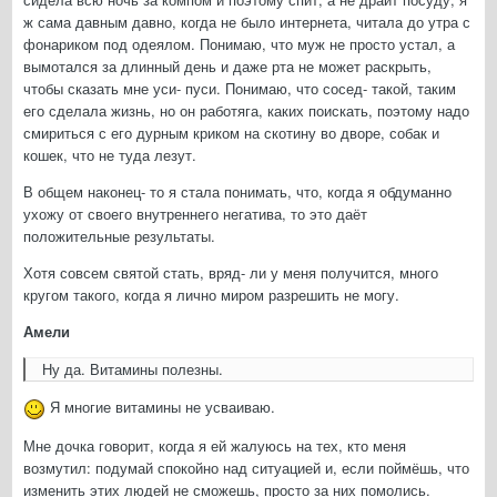
ж сама давным давно, когда не было интернета, читала до утра с
фонариком под одеялом. Понимаю, что муж не просто устал, а
вымотался за длинный день и даже рта не может раскрыть,
чтобы сказать мне уси- пуси. Понимаю, что сосед- такой, таким
его сделала жизнь, но он работяга, каких поискать, поэтому надо
смириться с его дурным криком на скотину во дворе, собак и
кошек, что не туда лезут.
В общем наконец- то я стала понимать, что, когда я обдуманно
ухожу от своего внутреннего негатива, то это даёт
положительные результаты.
Хотя совсем святой стать, вряд- ли у меня получится, много
кругом такого, когда я лично миром разрешить не могу.
Амели
Ну да. Витамины полезны.
Я многие витамины не усваиваю.
Мне дочка говорит, когда я ей жалуюсь на тех, кто меня
возмутил: подумай спокойно над ситуацией и, если поймёшь, что
изменить этих людей не сможешь, просто за них помолись.