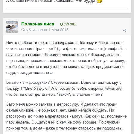
А больше ничего не бесит. Спокойна. Аки Будда
Полярная лиса
373 385
Опубликовано
1 Мая 2015
Ничто не бесит и никто не раздражает. Поэтому и бороться не с
чем и незачем. Транспорт? Да и фиг с ним, планшет (телефон) +
наушники в помощь. Народу слишком много? Выхожу, значит,
пораньше, и проезжаю несколько остановок в обратную сторону,
чтобы было легче втиснуться, на моих станциях продираться не
надо, выходит полвагона.
Блатняк в маршрутках? Скорее смешит. Водила типа так крут,
так крут! "Мне б такую!" А спросил бы себя, сморчка немытого,
что бы ты стал делать-то с "такой", а главное - чем?
Зато меня можно загнать в депрессуху. И делают это люди
самые близкие. Не обижают, нет, меня нельзя обидеть. Но
расстроить до приема препаратов - могут. Как сейчас, последние
пару недель. Общаться ни с кем не хочу вообще. По службе
приходится, а дома - даже к телефону стараюсь не подходить.