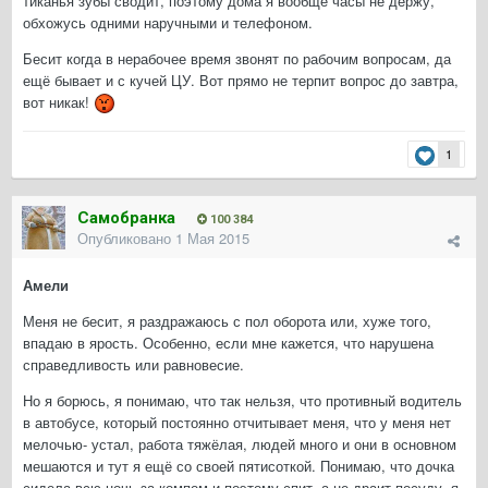
тиканья зубы сводит, поэтому дома я вообще часы не держу,
обхожусь одними наручными и телефоном.
Бесит когда в нерабочее время звонят по рабочим вопросам, да
ещё бывает и с кучей ЦУ. Вот прямо не терпит вопрос до завтра,
вот никак!
1
Самобранка
100 384
Опубликовано
1 Мая 2015
Амели
Меня не бесит, я раздражаюсь с пол оборота или, хуже того,
впадаю в ярость. Особенно, если мне кажется, что нарушена
справедливость или равновесие.
Но я борюсь, я понимаю, что так нельзя, что противный водитель
в автобусе, который постоянно отчитывает меня, что у меня нет
мелочью- устал, работа тяжёлая, людей много и они в основном
мешаются и тут я ещё со своей пятисоткой. Понимаю, что дочка
сидела всю ночь за компом и поэтому спит, а не драит посуду, я