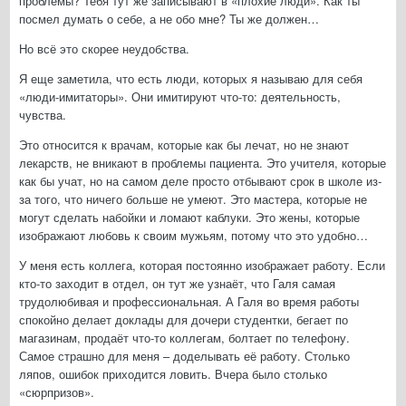
проблемы? Тебя тут же записывают в «плохие люди». Как ты
посмел думать о себе, а не обо мне? Ты же должен…
Но всё это скорее неудобства.
Я еще заметила, что есть люди, которых я называю для себя
«люди-имитаторы». Они имитируют что-то: деятельность,
чувства.
Это относится к врачам, которые как бы лечат, но не знают
лекарств, не вникают в проблемы пациента. Это учителя, которые
как бы учат, но на самом деле просто отбывают срок в школе из-
за того, что ничего больше не умеют. Это мастера, которые не
могут сделать набойки и ломают каблуки. Это жены, которые
изображают любовь к своим мужьям, потому что это удобно…
У меня есть коллега, которая постоянно изображает работу. Если
кто-то заходит в отдел, он тут же узнаёт, что Галя самая
трудолюбивая и профессиональная. А Галя во время работы
спокойно делает доклады для дочери студентки, бегает по
магазинам, продаёт что-то коллегам, болтает по телефону.
Самое страшно для меня – доделывать её работу. Столько
ляпов, ошибок приходится ловить. Вчера было столько
«сюрпризов».