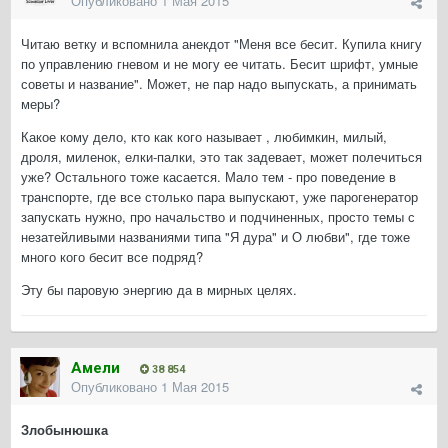
Опубликовано
1 Мая 2015
Читаю ветку и вспомнила анекдот "Меня все бесит. Купила книгу
по управлению гневом и не могу ее читать. Бесит шрифт, умные
советы и название". Может, не пар надо выпускать, а принимать
меры?
Какое кому дело, кто как кого называет , любимкин, милый,
дроля, миленок, елки-палки, это так задевает, может полечиться
уже? Остального тоже касается. Мало тем - про поведение в
транспорте, где все столько пара выпускают, уже парогенератор
запускать нужно, про начальство и подчиненных, просто темы с
незатейливыми названиями типа "Я дура" и О любви", где тоже
много кого бесит все подряд?
Эту бы паровую энергию да в мирных целях.
Амели
38 854
Опубликовано
1 Мая 2015
Злобынюшка