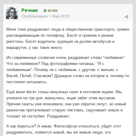
Речная
40 004
Опубликовано
1 Мая 2015
Меня тоже раздражают люди в общественном транспорте, громко
разговаривающие по телефону. Бесят и громкие и резкие
рингтоны. Бесят водители, курящие за рулём автобусов и
маршруток, у нас таких много.
Из современных словечек очень раздражает слово "любимкин".
Что за любимкин? Под фотографиями читаешь: "Я с
любимкиным". Почему не с любимым, с другом, с милым, с
Васей, Петей, Стасиком? Дурацкое слово на которое я, почему-то
постоянно натыкаюсь.
Ещё меня бесят тонны ненужных газет в почтовом ящике. Мы
уезжали на три дня, вернулись, ящик забит этим мусором.
Причем газеты уже впихивали, они уже обратно лезут, но новый
разносчик проталкивает старую листовку, скручивает новую и
толкает её поглубже. Раздражает.
А как бороться? А никак. Философски относиться, уйдёт этот
раздражитель, появится новый, мы же живые люди, это