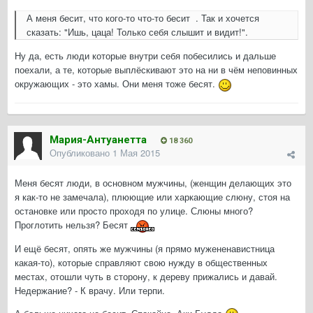
А меня бесит, что кого-то что-то бесит . Так и хочется
сказать: "Ишь, цаца! Только себя слышит и видит!".
Ну да, есть люди которые внутри себя побесились и дальше
поехали, а те, которые выплёскивают это на ни в чём неповинных
окружающих - это хамы. Они меня тоже бесят.
Мария-Антуанетта
18 360
Опубликовано
1 Мая 2015
Меня бесят люди, в основном мужчины, (женщин делающих это
я как-то не замечала), плюющие или харкающие слюну, стоя на
остановке или просто проходя по улице. Слюны много?
Проглотить нельзя? Бесят
И ещё бесят, опять же мужчины (я прямо мужененавистница
какая-то), которые справляют свою нужду в общественных
местах, отошли чуть в сторону, к дереву прижались и давай.
Недержание? - К врачу. Или терпи.