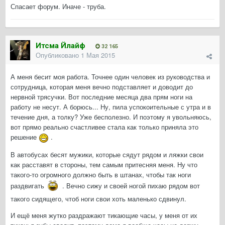
Спасает форум. Иначе - труба.
Итсма Йлайф
32 165
Опубликовано
1 Мая 2015
А меня бесит моя работа. Точнее один человек из руководства и
сотрудница, которая меня вечно подставляет и доводит до
нервной трясучки. Вот последние месяца два прям ноги на
работу не несут. А борюсь... Ну, пила успокоительные с утра и в
течение дня, а толку? Уже бесполезно. И поэтому я увольняюсь,
вот прямо реально счастливее стала как только приняла это
решение
.
В автобусах бесят мужики, которые сядут рядом и ляжки свои
как расставят в стороны, тем самым притесняя меня. Ну что
такого-то огромного должно быть в штанах, чтобы так ноги
раздвигать
. Вечно сижу и своей ногой пихаю рядом вот
такого сидящего, чтоб ноги свои хоть маленько сдвинул.
И ещё меня жутко раздражают тикающие часы, у меня от их