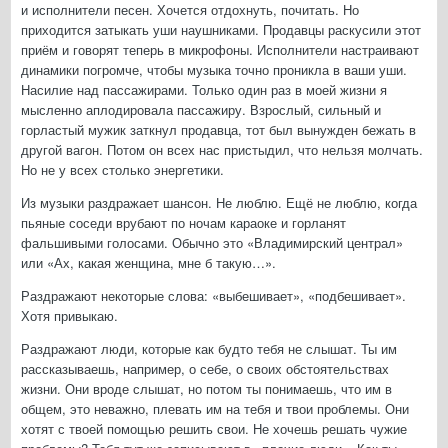
и исполнители песен. Хочется отдохнуть, почитать. Но
приходится затыкать уши наушниками. Продавцы раскусили этот
приём и говорят теперь в микрофоны. Исполнители настраивают
динамики погромче, чтобы музыка точно проникла в ваши уши.
Насилие над пассажирами. Только один раз в моей жизни я
мысленно аплодировала пассажиру. Взрослый, сильный и
горластый мужик заткнул продавца, тот был вынужден бежать в
другой вагон. Потом он всех нас пристыдил, что нельзя молчать.
Но не у всех столько энергетики.
Из музыки раздражает шансон. Не люблю. Ещё не люблю, когда
пьяные соседи врубают по ночам караоке и горланят
фальшивыми голосами. Обычно это «Владимирский централ»
или «Ах, какая женщина, мне б такую…».
Раздражают некоторые слова: «выбешивает», «подбешивает».
Хотя привыкаю.
Раздражают люди, которые как будто тебя не слышат. Ты им
рассказываешь, например, о себе, о своих обстоятельствах
жизни. Они вроде слышат, но потом ты понимаешь, что им в
общем, это неважно, плевать им на тебя и твои проблемы. Они
хотят с твоей помощью решить свои. Не хочешь решать чужие