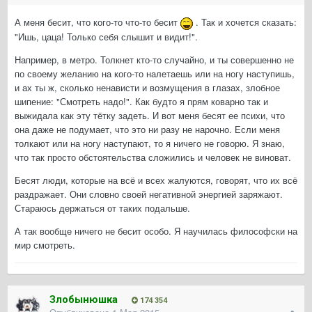
А меня бесит, что кого-то что-то бесит
. Так и хочется сказать:
"Ишь, цаца! Только себя слышит и видит!".
Например, в метро. Толкнет кто-то случайно, и ты совершенно не
по своему желанию на кого-то налетаешь или на ногу наступишь,
и ах ты ж, сколько ненависти и возмущения в глазах, злобное
шипение: "Смотреть надо!". Как будто я прям коварно так и
выжидала как эту тётку задеть. И вот меня бесят ее психи, что
она даже не подумает, что это ни разу не нарочно. Если меня
толкают или на ногу наступают, то я ничего не говорю. Я знаю,
что так просто обстоятельства сложились и человек не виноват.
Бесят люди, которые на всё и всех жалуются, говорят, что их всё
раздражает. Они словно своей негативной энергией заряжают.
Стараюсь держаться от таких подальше.
А так вообще ничего не бесит особо. Я научилась философски на
мир смотреть.
Злобынюшка
174 354