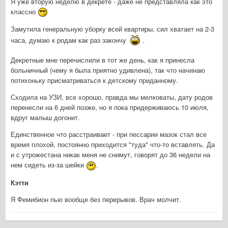
Я уже вторую неделю в декрете - даже не представляла как это
классно
Замутила генеральную уборку всей квартиры, сил хватает на 2-3
часа, думаю к родам как раз закончу
.
Декретные мне перечислили в тот же день, как я принесла
больничный (чему я была приятно удивлена), так что начинаю
потихоньку присматриваться к детскому приданному.
Сходила на УЗИ, все хорошо, правда мы мелковаты, дату родов
перенесли на 6 дней позже, но я пока придерживаюсь 10 июля,
вдруг малыш догонит.
Единственное что расстраивает - при пессарии мазок стал все
время плохой, постоянно приходится "туда" что-то вставлять. Да
и с утрожестана никак меня не снимут, говорят до 36 недели на
нем сидеть из-за шейки
.
Кэтти
Я Фемибион пью вообще без перерывов. Врач молчит.