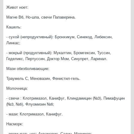
Живот ноет:
Магне В6, Но-шпа, свечи Папаверина.
Кашель:
- сухой (непродуктивный): Бронхикум, Синекод, Либексин,
Линкас;
- мокрый (продуктивный): Мукалтин, Бромгексин, Туссин,
Геделикс, Пертуссин, Доктор Мом, Синупрет, Ларинал.
Мази обезболивающие:
Траумель С, Меновазин, Фенистил-гель.
Молочница:
- свечи : Клотримазол, Канифуг, Клиндамицин (№3), Пимафуцин
(№3, №6), Флуомизин №6;
- мази: Клотримазол, Канифуг.
Насморк:
- промывать нос: Аквамарис, Салин, Меример;