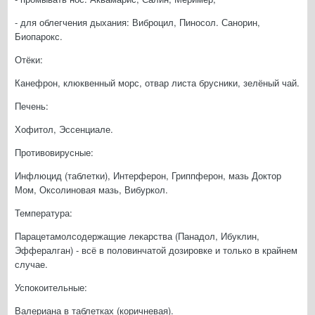
- для облегчения дыхания: Виброцил, Пиносол. Санорин,
Биопарокс.
Отёки:
Канефрон, клюквенный морс, отвар листа брусники, зелёный чай.
Печень:
Хофитол, Эссенциале.
Противовирусные:
Инфлюцид (таблетки), Интерферон, Гриппферон, мазь Доктор
Мом, Оксолиновая мазь, Вибуркол.
Температура:
Парацетамолсодержащие лекарства (Панадол, Ибуклин,
Эффералган) - всё в половинчатой дозировке и только в крайнем
случае.
Успокоительные:
Валериана в таблетках (коричневая).