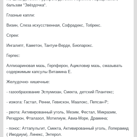
бальзам "Звёздочка".
Глазные капли:
Визин, Слеза искусственная, Софрадекс, Тобрекс.
Спреи:
Ингалипт, Каметон, Тантум-Верде, Биопарокс.
Герпес:
Алпизариновая мазь, Герпферон, Ацикловир мазь, смазывать
содержимым капсулы Витамина Е.
Желудочно- кишечные:
- газообразование Эспумизан, Смекта, детский Плантекс;
- изжога: Гастал, Ренни, Гевискон, Маалокс, Пепсан-Р;
- рвота: Активированный уголь, Мезим, Фестал, Микразим,
Регидрон, Фталазол, Мотилиум, Авиа-Море, Драмина;
- понос: Аттапульгит, Смекта, Активированный уголь, Лоперамид
( Имодиум), Линекс, Энтерол.