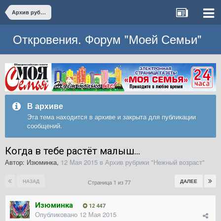
Архив рубрики "Нежный возраст"
Откровения. Форум "Моей Семьи"
В архиве
Эта тема находится в архиве и закрыта для публикации
сообщений.
Когда в тебе растёт малыш...
Автор:
Изюминка
,
12 Мая 2015
в
Архив рубрики "Нежный возраст"
НАЗАД
ДАЛЕЕ
Страница 1 из 77
Изюминка
12 447
Опубликовано
12 Мая 2015