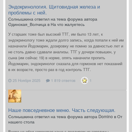
Эндокринология. Щитовидная железа и
проблемы с ней.
Солнышкина ответил на тема форума автора
Одинокая_Волчица в
На что жалуетесь
У старших тоже был высокий ТТГ, им было 13 лет, к
эндокринологу тоже ждали долго запись, когда попали к ней им
назначили Йодомарин, дозировку не помню за давностью лет и
не столь давно сдавали анализы. ТТГ у дочери повышен, у
сына (им сейчас 19) в норме, опять наначили пропить
Йодомарин, эндокринолог сказала для гормонов нет показаний
в их возрасте, просто раз в год контроль ТТГ.
25 Ноября 2025
1 819 ответов
1
Наше повседневное меню. Часть следующая.
Солнышкина ответил на тема форума автора Domino в
От
нашего стола
Вчера на обед гороховая каша с подливом из говядины.