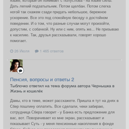
языке, который он понимает с полуслова - на языке силы.
Дать легкий подзатыльник. Потом щелбан. Потом слегка
ногой так скажем сзади придать небольшое, бережное
ускорение. Все это под спокойную беседу о достойном
поведении. И о том, что разные случаи могут произойти,
допустим, с собачкой. Ну или с ним, опять же... Не призываю
к насилию. Так, друзья рассказывали, говорят хорошо
помогает.
26 Июля
1 465 ответов
Пенсия, вопросы и ответы 2
Тыблочко ответил на тема форума автора Чернышка в
Жизнь и кошелёк
Дамы, кто в теме, может расскажете. Пришла я тут на днях в
Сбер пошлину оплатить. Все сделали, чеки забираю,
сотрудница Сбера говорит - у Банка есть предложение для
вас, вот. Поворачивает ко мне экран, рассказывает и
показывает Суть - у меня пенсионные накопления в фонде