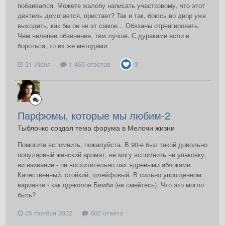
побаивался. Можете жалобу написать участковому, что этот
деятель домогается, пристает? Так и так, боюсь во двор уже
выходить, как бы он не эт самое... Обязаны отреагировать.
Чем нелепее обвинение, тем лучше. С дураками если и
бороться, то их же методами.
21 Июня
1 465 ответов
3
Парфюмы, которые мы любим-2
Тыблочко создал тема форума в
Мелочи жизни
Помогите вспомнить, пожалуйста. В 90-е был такой довольно
популярный женский аромат, не могу вспомнить ни упаковку,
ни название - он восхитительно пах ядреными яблоками.
Качественный, стойкий, шлейфовый. В сильно упрощенном
варианте - как одеколон Бемби (не смейтесь). Что это могло
быть?
25 Ноября 2022
602 ответа