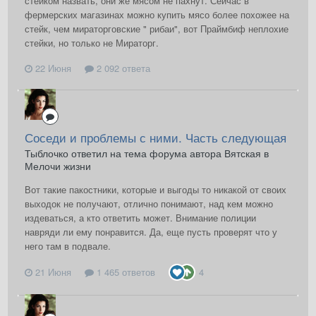
стейком назвать, они же мясом не пахнут. Сейчас в
фермерских магазинах можно купить мясо более похожее на
стейк, чем мираторговские " рибаи", вот Праймбиф неплохие
стейки, но только не Мираторг.
22 Июня
2 092 ответа
Соседи и проблемы с ними. Часть следующая
Тыблочко ответил на тема форума автора Вятская в
Мелочи жизни
Вот такие пакостники, которые и выгоды то никакой от своих
выходок не получают, отлично понимают, над кем можно
издеваться, а кто ответить может. Внимание полиции
навряди ли ему понравится. Да, еще пусть проверят что у
него там в подвале.
21 Июня
1 465 ответов
4