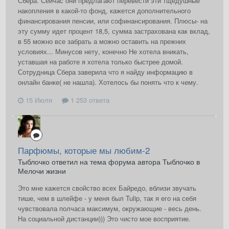
Сбера. Сейчас они предлагают перевести эти тщедушные
накопления в какой-то фонд, кажется дополнительного
финансирования пенсии, или софинансирования. Плюсы- на
эту сумму идет процент 18,5, сумма застрахована как вклад,
в 55 можно все забрать а можно оставить на прежних
условиях... Минусов нету, конечно Не хотела вникать,
уставшая на работе я хотела только быстрее домой.
Сотрудница Сбера заверила что я найду информацию в
онлайн банке( не нашла). Хотелось бы понять что к чему.
15 Июля
1 253 ответа
Парфюмы, которые мы любим-2
Тыблочко ответил на тема форума автора Тыблочко в
Мелочи жизни
Это мне кажется свойство всех Байредо, вблизи звучать
тише, чем в шлейфе - у меня был Tulip, так я его на себя
чувствовала полчаса максимум, окружающие - весь день.
На социальной дистанции))) Это чисто мое восприятие.