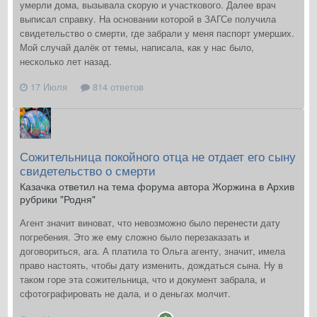
умерли дома, вызывала скорую и участкового. Далее врач
выписал справку. На основании которой в ЗАГСе получила
свидетельство о смерти, где забрали у меня паспорт умерших.
Мой случай далёк от темы, написала, как у нас было,
несколько лет назад.
17 Июля
814 ответов
Сожительница покойного отца не отдает его сыну
свидетельство о смерти
Казачка ответил на тема форума автора Жоржина в
Архив
рубрики "Родня"
Агент значит виноват, что невозможно было перенести дату
погребения. Это же ему сложно было перезаказать и
договориться, ага. А платила то Ольга агенту, значит, имела
право настоять, чтобы дату изменить, дождаться сына. Ну в
таком горе эта сожительница, что и документ забрала, и
сфотографировать не дала, и о деньгах молчит.