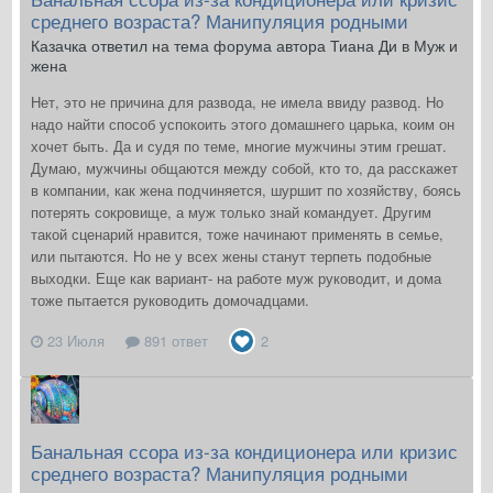
среднего возраста? Манипуляция родными
Казачка ответил на тема форума автора Тиана Ди в
Муж и
жена
Нет, это не причина для развода, не имела ввиду развод. Но
надо найти способ успокоить этого домашнего царька, коим он
хочет быть. Да и судя по теме, многие мужчины этим грешат.
Думаю, мужчины общаются между собой, кто то, да расскажет
в компании, как жена подчиняется, шуршит по хозяйству, боясь
потерять сокровище, а муж только знай командует. Другим
такой сценарий нравится, тоже начинают применять в семье,
или пытаются. Но не у всех жены станут терпеть подобные
выходки. Еще как вариант- на работе муж руководит, и дома
тоже пытается руководить домочадцами.
23 Июля
891 ответ
2
Банальная ссора из-за кондиционера или кризис
среднего возраста? Манипуляция родными