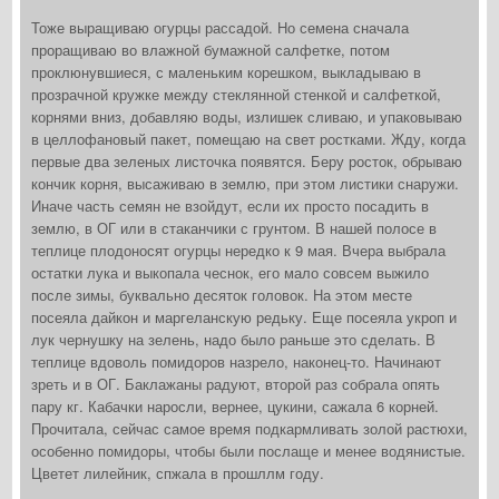
Тоже выращиваю огурцы рассадой. Но семена сначала
проращиваю во влажной бумажной салфетке, потом
проклюнувшиеся, с маленьким корешком, выкладываю в
прозрачной кружке между стеклянной стенкой и салфеткой,
корнями вниз, добавляю воды, излишек сливаю, и упаковываю
в целлофановый пакет, помещаю на свет ростками. Жду, когда
первые два зеленых листочка появятся. Беру росток, обрываю
кончик корня, высаживаю в землю, при этом листики снаружи.
Иначе часть семян не взойдут, если их просто посадить в
землю, в ОГ или в стаканчики с грунтом. В нашей полосе в
теплице плодоносят огурцы нередко к 9 мая. Вчера выбрала
остатки лука и выкопала чеснок, его мало совсем выжило
после зимы, буквально десяток головок. На этом месте
посеяла дайкон и маргеланскую редьку. Еще посеяла укроп и
лук чернушку на зелень, надо было раньше это сделать. В
теплице вдоволь помидоров назрело, наконец-то. Начинают
зреть и в ОГ. Баклажаны радуют, второй раз собрала опять
пару кг. Кабачки наросли, вернее, цукини, сажала 6 корней.
Прочитала, сейчас самое время подкармливать золой растюхи,
особенно помидоры, чтобы были послаще и менее водянистые.
Цветет лилейник, спжала в прошллм году.