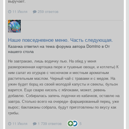
выручает.
11 Июля
259 ответов
Наше повседневное меню. Часть следующая.
Казачка ответил на тема форума автора Domino в
От
нашего стола
Не завтракаю, лишь водичку пью. На обед у меня
размороженная картошка пюре и тушеные овощи, и котлеты) К
ним салат из огурцов с чесночком и местным ароматным
растительным маслом. Черный чай с травами и с медом. На
ужин будет борщ из своей молодой капусты и свеклы, бульон
варится. Еще сварю кисель с яблоками, может, ревень
добавлю. Собиралась запечь лодочки из кабачков, оставлю на
завтра. Столько всего на очереди- фаршированный перец, уже
вырос; баклажаны собрала, будут приготовлены по вкусу как
грибы.
11 Июля
1 739 ответов
5