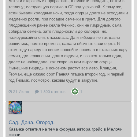
Вот я и стараюсь их прорастить, в емкости посадить, потом в
теплицу; следующую партию в ОГ под укрывной. К тому же,
если бывали холодные ночи, тогда огурцы долго не всходили и
медленно росли, при посадке семечки в грунт. Для долгого
плодоношения ранее сеяла Феникс, они не гибридные, сама
собирала семена, зато плодоносили до холодов, но,
низкоурожайны они, отказалась. Да и гибриды не так давно
роявились, помню времена, сажали обычные свои сорта. В
этом году наряду со своим способом посеяла в стаканчик пару
семян, для сравнения- долго сидели, и взошел только один,
далее не наблюдала, как скоро на нем выросли огурцы.
Нынешние гибриды в основном растут все лето, Клавдия,
Герман, еще сажаю сорт Ранняя пташка второй год, и первый
год Гномик, посмотрю, каковы будут в закрутке.
21 Июля
1 800 ответов
1
Сад. Дача. Огород.
Казачка ответил на тема форума автора грэйс в
Мелочи
жизни