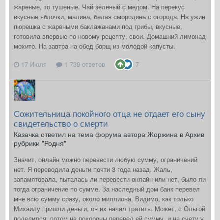
жареные, то тушеные. Чай зеленый с медом. На перекус
вкусные яблочки, малина, белая смородина с огорода. На ужин
пюрешка с жареными баклажанами под грибы, вкусные,
готовила впервые по новому рецепту, свои. Домашний лимонад
мохито. На завтра на обед борщ из молодой капусты.
17 Июля
1 739 ответов
7
Сожительница покойного отца не отдает его сыну
свидетельство о смерти
Казачка ответил на тема форума автора Жоржина в
Архив
рубрики "Родня"
Значит, онлайн можно перевести любую сумму, ограничений
нет. Я переводила деньги почти 3 года назад. Жаль,
запамятовала, пыталась ли перевести онлайн или нет, было ли
тогда ограничение по сумме. За наследный дом банк перевел
мне всю сумму сразу, около миллиона. Видимо, как только
Михаилу пришли деньги, он их начал тратить. Может, с Ольгой
поделился, потом на похороны перевел ей сумму, и на счету у