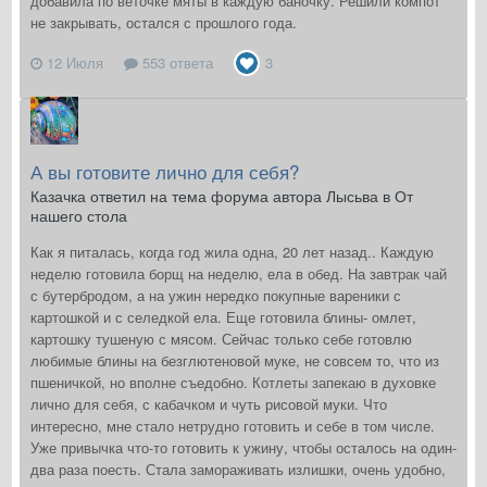
добавила по веточке мяты в каждую баночку. Решили компот
не закрывать, остался с прошлого года.
12 Июля
553 ответа
3
А вы готовите лично для себя?
Казачка ответил на тема форума автора Лысьва в
От
нашего стола
Как я питалась, когда год жила одна, 20 лет назад.. Каждую
неделю готовила борщ на неделю, ела в обед. На завтрак чай
с бутербродом, а на ужин нередко покупные вареники с
картошкой и с селедкой ела. Еще готовила блины- омлет,
картошку тушеную с мясом. Сейчас только себе готовлю
любимые блины на безглютеновой муке, не совсем то, что из
пшеничкой, но вполне съедобно. Котлеты запекаю в духовке
лично для себя, с кабачком и чуть рисовой муки. Что
интересно, мне стало нетрудно готовить и себе в том числе.
Уже привычка что-то готовить к ужину, чтобы осталось на один-
два раза поесть. Стала замораживать излишки, очень удобно,