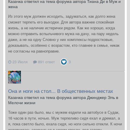
Казачка ответил на тема форума автора Тиана Ди в
Муж и
жена
Из этого муж должен исходить, задуматься, как долго жена
сможет терпеть его выходки. Для автора важнее спокойная
жизнь, а не наличие истерички рядом. Как же хорошо, когда
можно отправить вспыльчивого мужа на дачу, на пару недель
даже, а не на одну Словно у них комплексы подростковые,
доказывать, особенно с возрастом, кто главнее в семье, никак
не согласны на равноправие.
23 Июля
891 ответ
3
Она и ноги на стол... В общественных местах
Казачка ответил на тема форума автора Джинджер Эль в
Мелочи жизни
Тоже один раз было, мы с мужем ездили на автобусе в Судак,
16 часов в пути, ночью. Муж терпеливо сидя ехал и дремал, а
я, пока светло было, ехала сидя, но ноги сильно отекли. К ночи
изловчилась свернуться в своем кресле, под голову