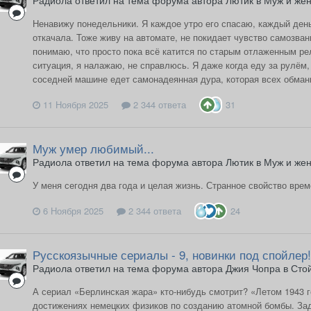
Радиола ответил на тема форума автора Лютик в
Муж и же
Ненавижу понедельники. Я каждое утро его спасаю, каждый день
откачала. Тоже живу на автомате, не покидает чувство самозван
понимаю, что просто пока всё катится по старым отлаженным ре
ситуация, я налажаю, не справлюсь. Я даже когда еду за рулём, 
соседней машине едет самонадеянная дура, которая всех обманы
11 Ноября 2025
2 344 ответа
31
Муж умер любимый...
Радиола ответил на тема форума автора Лютик в
Муж и же
У меня сегодня два года и целая жизнь. Странное свойство врем
6 Ноября 2025
2 344 ответа
24
Русскоязычные сериалы - 9, новинки под спойлер!
Радиола ответил на тема форума автора Джия Чопра в
Сто
А сериал «Берлинская жара» кто-нибудь смотрит? «Летом 1943 г
достижениях немецких физиков по созданию атомной бомбы. За