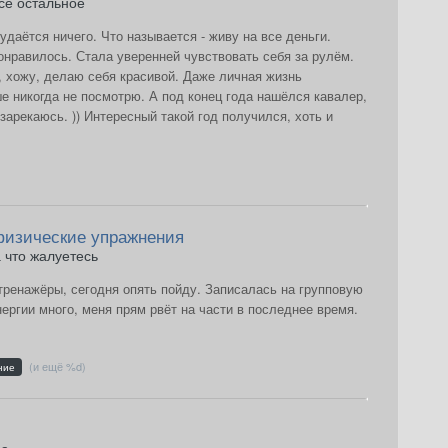
сё остальное
даётся ничего. Что называется - живу на все деньги.
онравилось. Стала уверенней чувствовать себя за рулём.
, хожу, делаю себя красивой. Даже личная жизнь
ше никогда не посмотрю. А под конец года нашёлся кавалер,
зарекаюсь. )) Интересный такой год получился, хоть и
 физические упражнения
 что жалуетесь
 тренажёры, сегодня опять пойду. Записалась на групповую
нергии много, меня прям рвёт на части в последнее время.
(и ещё %d)
ние