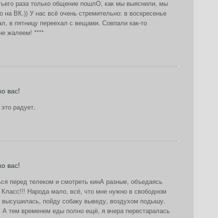
етьего раза только общение пошлО, как мы выяснили, мы
 на ВК.)) У нас всё очень стремительно: в воскресенье
ал, в пятницу переехал с вещами. Совпали как-то
не жалеем! ****
о вас!
 это радует.
о вас!
ься перед телеком и смотреть кинА разные, объедаясь
 Класс!!! Народа мало, всё, что мне нужно в свободном
, высушилась, пойду собаку выведу, воздухом подышу.
, А тем временем еды полно ещё, я вчера перестаралась