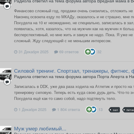
Радиола ответил на тема форума автора Вредная мама в
В
Финансово сложный год, продажи очень снизились, отложить не у
Наконец освоила езду по МКАДу, оказалось и не страшно, мне п
Похудела на 10 кг неожиданно, не специально, записалась в зал
появилась, хотя, казалось, что на мужчин как на мужчин я боль
бесперспективный, но мне жить и замуж не надо. Пока. Я уже не 
сложный. Жду следующий с не меньшим интересом.
31 Декабря 2025
69 ответов
32
Силовой тренинг. Спортзал, тренажеры, фитнес,
Радиола ответил на тема форума автора Порта Аперта в
На
Записалась в DDX, уже два раза ходила на Атлетик и просто на
тренировку силовую. Теперь есть куда свою дурь деть. Что-то э
Похудела ещё как-то само собой, надо подтянуть тело.
1 Декабря 2025
1 804 ответа
13
зал
пита
Муж умер любимый...