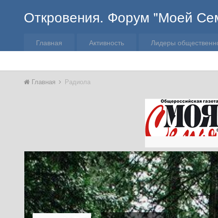
Откровения. Форум "Моей Се
Главная
Активность
Лидеры общественн
Главная
Радиола