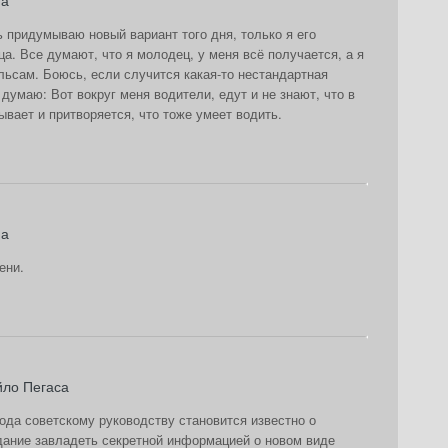
на
 придумываю новый вариант того дня, только я его
ца. Все думают, что я молодец, у меня всё получается, а я
льсам. Боюсь, если случится какая-то нестандартная
думаю: Вот вокруг меня водители, едут и не знают, что в
вает и притворяется, что тоже умеет водить.
на
ени.
йло Пегаса
ода советскому руководству становится известно о
дание завладеть секретной информацией о новом виде