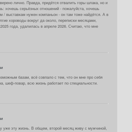
верено лично. Правда, придётся отвалить горы шлака, но и
ешь: хочешь серьёзных отношений - пожалуйста, хочешь
м / выставкам нужен компаньон - он там тоже найдётся. А в
олгие хороводы вокруг да около, переписки месяцами,
 2025 года, удалилась в апреле 2026. Считаю, что мне
ви
озможным базам, всё совпало с тем, что он мне про себя
а, шеф-повар, всю жизнь работает по специальности.
ви
у уже эту жизнь. В общем, второй месяц живу с мужчиной,