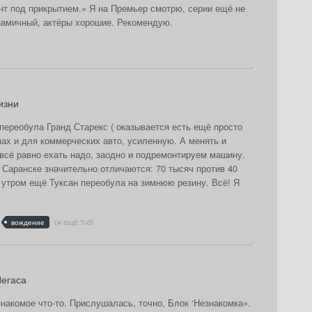
ент под прикрытием.» Я на Премьер смотрю, серии ещё не
намичный, актёры хорошие. Рекомендую.
изни
переобула Гранд Старекс ( оказывается есть ещё просто
пах и для коммерческих авто, усиленную. А менять и
 всё равно ехать надо, заодно и подремонтируем машину.
 Саранске значительно отличаются: 70 тысяч против 40
я утром ещё Туксан переобула на зимнюю резину. Всё! Я
(и ещё %d)
вождение
егаса
накомое что-то. Прислушалась, точно, Блок ‘Незнакомка».