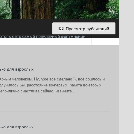
Просмотр публикаций
 КОТОРЫХ ЭТО САМЫЙ ПОПУЛЯРНЫЙ ФОРУМЧАНИН
ько для взрослых
Арным человеком. Ну, уже всё сделано )), всё сошлось и
олучилось бы, расстояние во-первых, работа во-вторых.
неприлично счастлива сейчас, извините .
ько для взрослых