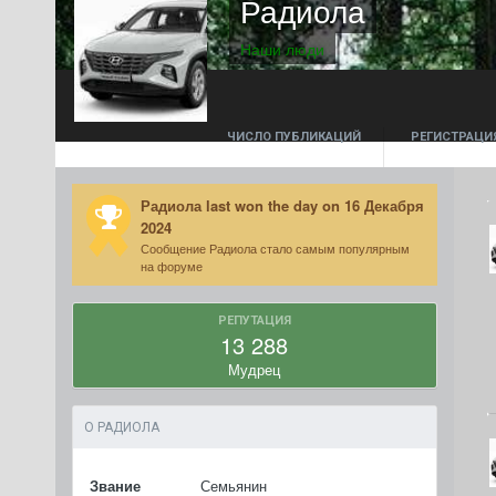
Радиола
Наши люди
ЧИСЛО ПУБЛИКАЦИЙ
РЕГИСТРАЦИ
1 275
14 Января 
Радиола last won the day on 16 Декабря
2024
Сообщение Радиола стало самым популярным
на форуме
РЕПУТАЦИЯ
13 288
Мудрец
О РАДИОЛА
Звание
Семьянин