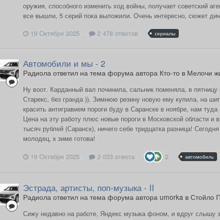
оружия, способного изменить ход войны, получает советский аг
все вышли, 5 серий пока выложили. Очень интересно, сюжет ди
19 Октября 2025
2 478 ответов
сериалы
Автомобили и мы - 2
Радиола ответил на тема форума автора Кто-то в
Мелочи ж
Ну воот. Карданный вал починила, сальник поменяла, в пятницу 
Старекс, без гранда )). Зимнюю резину новую ему купила, на ши
красить антигравием пороги буду в Саранске в ноябре, нам туда
Цена на эту работу плюс новые пороги в Московской области и в
тысяч рублей (Саранск), ничего себе тридцатка разница! Сегодн
молодец, к зиме готова!
19 Октября 2025
2 033 ответа
2
автомобиль
Эстрада, артисты, поп-музыка - II
Радиола ответил на тема форума автора umorka в
Стойло П
Сижу недавно на работе, Яндекс музыка фоном, и вдруг слышу з