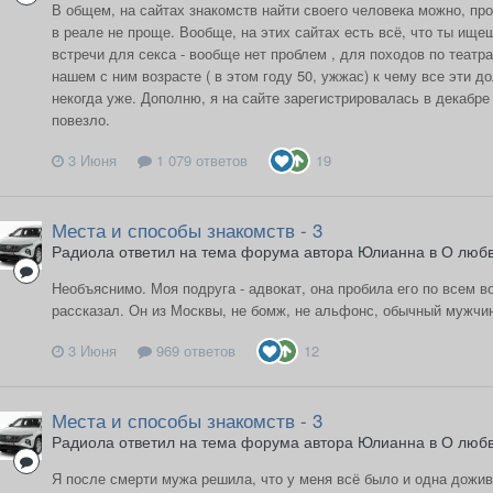
В общем, на сайтах знакомств найти своего человека можно, про
в реале не проще. Вообще, на этих сайтах есть всё, что ты ищ
встречи для секса - вообще нет проблем , для походов по театра
нашем с ним возрасте ( в этом году 50, ужжас) к чему все эти д
некогда уже. Дополню, я на сайте зарегистрировалась в декабре
повезло.
3 Июня
1 079 ответов
19
Места и способы знакомств - 3
Радиола ответил на тема форума автора Юлианна в
О люб
Необъяснимо. Моя подруга - адвокат, она пробила его по всем в
рассказал. Он из Москвы, не бомж, не альфонс, обычный мужчин
3 Июня
969 ответов
12
Места и способы знакомств - 3
Радиола ответил на тема форума автора Юлианна в
О люб
Я после смерти мужа решила, что у меня всё было и одна дожив