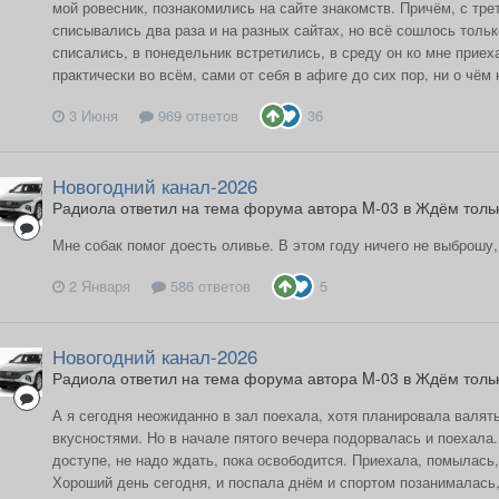
мой ровесник, познакомились на сайте знакомств. Причём, с тр
списывались два раза и на разных сайтах, но всё сошлось только
списались, в понедельник встретились, в среду он ко мне приех
практически во всём, сами от себя в афиге до сих пор, ни о чём 
3 Июня
969 ответов
36
Новогодний канал-2026
Радиола ответил на тема форума автора M-03 в
Ждём тольк
Мне собак помог доесть оливье. В этом году ничего не выброшу,
2 Января
586 ответов
5
Новогодний канал-2026
Радиола ответил на тема форума автора M-03 в
Ждём тольк
А я сегодня неожиданно в зал поехала, хотя планировала валят
вкусностями. Но в начале пятого вечера подорвалась и поехала.
доступе, не надо ждать, пока освободится. Приехала, помылась
Хороший день сегодня, и поспала днём и спортом позанималась