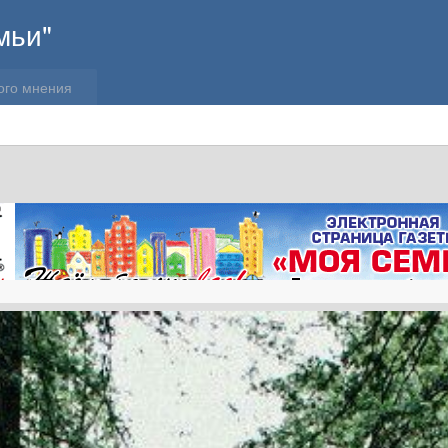
мьи"
ого мнения