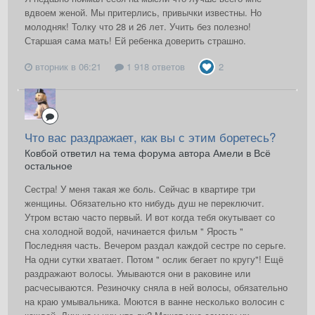
вдвоем женой. Мы притерлись, привычки известны. Но
молодняк! Толку что 28 и 26 лет. Учить без полезно!
Старшая сама мать! Ей ребенка доверить страшно.
вторник в 06:21
1 918 ответов
2
Что вас раздражает, как вы с этим боретесь?
Ковбой ответил на тема форума автора Амели в
Всё
остальное
Сестра! У меня такая же боль. Сейчас в квартире три
женщины. Обязательно кто нибудь душ не переключит.
Утром встаю часто первый. И вот когда тебя окутывает со
сна холодной водой, начинается фильм " Ярость "
Последняя часть. Вечером раздал каждой сестре по серьге.
На одни сутки хватает. Потом " ослик бегает по кругу"! Ещё
раздражают волосы. Умываются они в раковине или
расчесываются. Резиночку сняла в ней волосы, обязательно
на краю умывальника. Моются в ванне несколько волосин с