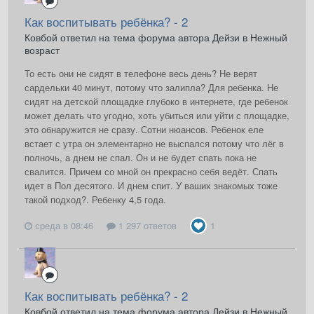
Как воспитывать ребёнка? - 2
Ковбой ответил на тема форума автора Дейзи в
Нежный
возраст
То есть они не сидят в телефоне весь день? Не верят
сардельки 40 минут, потому что залипла? Для ребенка. Не
сидят на детской площадке глубоко в интернете, где ребенок
может делать что угодно, хоть убиться или уйти с площадке,
это обнаружится не сразу. Сотни нюансов. Ребенок еле
встает с утра он элементарно не выспался потому что лёг в
полночь, а днем не спал. Он и не будет спать пока не
свалится. Причем со мной он прекрасно себя ведёт. Спать
идет в Пол десятого. И днем спит. У ваших знакомых тоже
такой подход?. Ребенку 4,5 года.
среда в 08:46
1 297 ответов
1
Как воспитывать ребёнка? - 2
Ковбой ответил на тема форума автора Дейзи в
Нежный