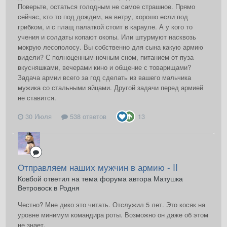
Поверьте, остаться голодным не самое страшное. Прямо
сейчас, кто то под дождем, на ветру, хорошо если под
грибком, и с плащ палаткой стоит в карауле. А у кого то
учения и солдаты копают окопы. Или штурмуют насквозь
мокрую лесополосу. Вы собственно для сына какую армию
видели? С полноценным ночным сном, питанием от пуза
вкусняшками, вечерами кино и общение с товарищами?
Задача армии всего за год сделать из вашего мальчика
мужика со стальными яйцами. Другой задачи перед армией
не ставится.
30 Июля
538 ответов
13
Отправляем наших мужчин в армию - II
Ковбой ответил на тема форума автора Матушка
Ветровоск в
Родня
Честно? Мне дико это читать. Отслужил 5 лет. Это косяк на
уровне минимум командира роты. Возможно он даже об этом
не знает.