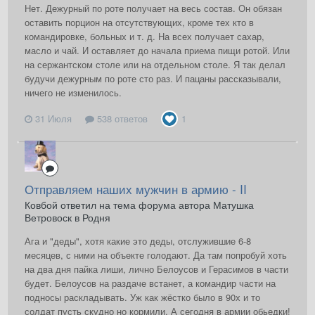
Нет. Дежурный по роте получает на весь состав. Он обязан
оставить порцион на отсутствующих, кроме тех кто в
командировке, больных и т. д. На всех получает сахар,
масло и чай. И оставляет до начала приема пищи ротой. Или
на сержантском столе или на отдельном столе. Я так делал
будучи дежурным по роте сто раз. И пацаны рассказывали,
ничего не изменилось.
31 Июля
538 ответов
1
Отправляем наших мужчин в армию - II
Ковбой ответил на тема форума автора Матушка
Ветровоск в
Родня
Ага и "деды", хотя какие это деды, отслужившие 6-8
месяцев, с ними на объекте голодают. Да там попробуй хоть
на два дня пайка лиши, лично Белоусов и Герасимов в части
будет. Белоусов на раздаче встанет, а командир части на
подносы раскладывать. Уж как жёстко было в 90х и то
солдат пусть скудно но кормили. А сегодня в армии обьедки!