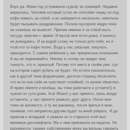
Внук да. Мама год устраивала судьбу за границей. Недавно
вернулась. Человек который сутки не способен чашку из под
кофе помыть за собой, и их набирается несколько, невольно
будет вызывать раздражение. Полное мусорное ведро пока
не скажешь не вынесет. Причем именно я за собой мыть
посуду приучен с армии. И мусор мне если дома, я вынесу
не дожидаясь. И за водой схожу не только для себя, но и
чтоб кто то кофе попил. Вода у нас ужасная, покупать
приходится. С самим ребёнком у нас прекрасные отношения.
А вы не переживайте. Никому в голову не придет мне
тыкнуть, что я, пришлый. Потому что никто в своём уме, сук
на котором сидит рубить не будет. Но кстати показательно,
как в другой теме форумчанке, десятки страниц объясняли,
что если она себя не чувствует хозяйкой, то мужик обнаглел.
И право имеете и вообще, вы тоже работаете и устаете!)) в
чужом по сути доме, Ага! Может у вас принято, грязь везде
оставлять, у нас принято уважать друг друга. Носки мои
тоже не валяются, и ту же раковину, после бритья я мою,
понимая, что неприятно другим будет за мной убирать. И да
приехав к младшей, я уважал их и старался чтоб был
минимум дискомфорта. Мы к ним приезжали на неделю. Но
разумеется, своему собственному мужу вы вольны говорить