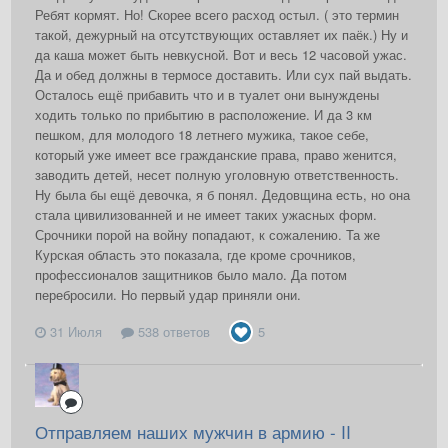
Ребят кормят. Но! Скорее всего расход остыл. ( это термин
такой, дежурный на отсутствующих оставляет их паёк.) Ну и
да каша может быть невкусной. Вот и весь 12 часовой ужас.
Да и обед должны в термосе доставить. Или сух пай выдать.
Осталось ещё прибавить что и в туалет они вынуждены
ходить только по прибытию в расположение. И да 3 км
пешком, для молодого 18 летнего мужика, такое себе,
который уже имеет все гражданские права, право женится,
заводить детей, несет полную уголовную ответственность.
Ну была бы ещё девочка, я б понял. Дедовщина есть, но она
стала цивилизованней и не имеет таких ужасных форм.
Срочники порой на войну попадают, к сожалению. Та же
Курская область это показала, где кроме срочников,
профессионалов защитников было мало. Да потом
перебросили. Но первый удар приняли они.
31 Июля
538 ответов
5
Отправляем наших мужчин в армию - II