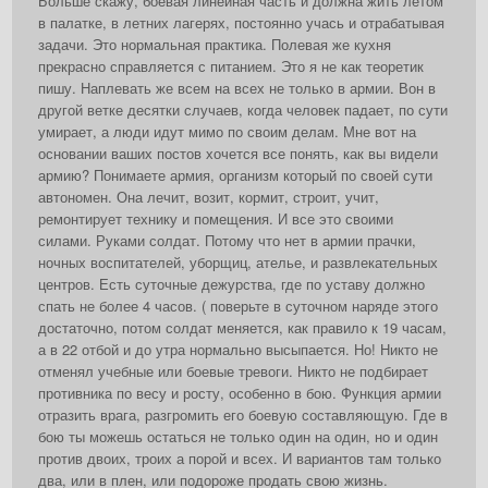
Больше скажу, боевая линейная часть и должна жить летом
в палатке, в летних лагерях, постоянно учась и отрабатывая
задачи. Это нормальная практика. Полевая же кухня
прекрасно справляется с питанием. Это я не как теоретик
пишу. Наплевать же всем на всех не только в армии. Вон в
другой ветке десятки случаев, когда человек падает, по сути
умирает, а люди идут мимо по своим делам. Мне вот на
основании ваших постов хочется все понять, как вы видели
армию? Понимаете армия, организм который по своей сути
автономен. Она лечит, возит, кормит, строит, учит,
ремонтирует технику и помещения. И все это своими
силами. Руками солдат. Потому что нет в армии прачки,
ночных воспитателей, уборщиц, ателье, и развлекательных
центров. Есть суточные дежурства, где по уставу должно
спать не более 4 часов. ( поверьте в суточном наряде этого
достаточно, потом солдат меняется, как правило к 19 часам,
а в 22 отбой и до утра нормально высыпается. Но! Никто не
отменял учебные или боевые тревоги. Никто не подбирает
противника по весу и росту, особенно в бою. Функция армии
отразить врага, разгромить его боевую составляющую. Где в
бою ты можешь остаться не только один на один, но и один
против двоих, троих а порой и всех. И вариантов там только
два, или в плен, или подороже продать свою жизнь.