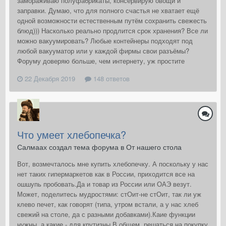
замораживаю полуфабрикаты, консервирую овощи и
заправки. Думаю, что для полного счастья не хватает ещё
одной возможности естественным путём сохранить свежесть
блюд))) Насколько реально продлится срок хранения? Все ли
можно вакуумировать? Любые контейнеры подходят под
любой вакууматор или у каждой фирмы свои разъёмы?
Форуму доверяю больше, чем интернету, уж простите
22 Декабря 2019
148 ответов
Что умеет хлебопечка?
Салмаах создал тема форума в
От нашего стола
Вот, возмечталось мне купить хлебопечку. А поскольку у нас
нет таких гипермаркетов как в России, приходится все на
ошшупь пробовать.Да и товар из России или ОАЭ везут.
Может, поделитесь мудростями: стОит-не стОит, так ли уж
клево печет, как говорят (типа, утром встали, а у нас хлеб
свежий на столе, да с разными добавками).Каие функции
нужны, а какие - для крутизны.В общем, решаться на покупку