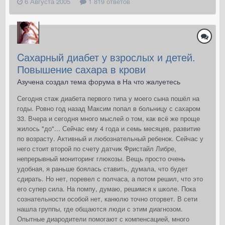
6 Августа 2005
1 819 ответов
Cахарный диабет у взрослых и детей.
Повышение сахара в крови
Азучена создал тема форума в
На что жалуетесь
Сегодня стаж диабета первого типа у моего сына пошёл на
годы. Ровно год назад Максим попал в больницу с сахаром
33. Вчера и сегодня много мыслей о том, как всё же проще
жилось "до"... Сейчас ему 4 года и семь месяцев, развитие
по возрасту. Активный и любознательный ребенок. Сейчас у
него стоит второй по счету датчик Фристайл Либре,
непрерывный мониторинг глюкозы. Вещь просто очень
удобная, я раньше боялась ставить, думала, что будет
сдирать. Но нет, поревел с полчаса, а потом решил, что это
его супер сила. На помпу, думаю, решимся к школе. Пока
сознательности особой нет, канюлю точно оторвет. В сети
нашла группы, где общаются люди с этим диагнозом.
Опытные диародители помогают с компенсацией, много