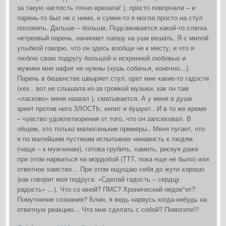
за такую наглость точно врезала! ), просто поворчали – и
парень-то был не с ними, и сумки-то я могла просто на стул
положить. Дальше – больше. Подсаживается какой-то слегка
нетрезвый парень, начинает лапшу на уши вешать. Я с милой
улыбкой говорю, что он здесь вообще не к месту, и что я
люблю свою подругу большой и искренней любовью и
мужики мне нафиг не нужны (чушь собачья, конечно…).
Парень в бешенстве швыряет стул, орет мне какие-то гадости
(хех.. вот не слышала из-за громкой музыки, как он там
«ласково» меня назвал ), сматывается. А у меня в душе
зреет против него ЗЛОСТЬ, кипит и бушует.. И в то же время
– чувство удовлетворения от того, что он запсиховал. В
общем, это только малюсенькие примеры.. Меня пугает, что
я по малейшим пустякам испытываю ненависть к людям
(чаще – к мужчинам), готова грубить, хамить, рискуя даже
при этом нарваться на мордобой (ТТТ, пока еще не было) или
ответное хамство… При этом ощущаю себя до жути хорошо
(как говорит моя подруга: «Сделай гадость – сердцу
радость» …). Что со мной? ПМС? Хронический недое*ит?
Помутнение сознания? Блин, я ведь нарвусь когда-нибудь на
ответную реакцию... Что мне сделать с собой? Помогите!!!