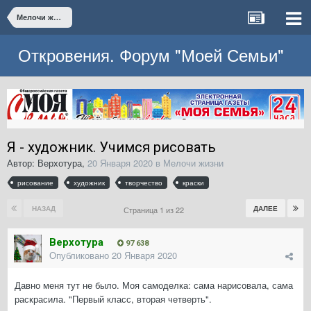
Мелочи жизни
Откровения. Форум "Моей Семьи"
Я - художник. Учимся рисовать
Автор:
Верхотура
,
20 Января 2020
в
Мелочи жизни
рисование
художник
творчество
краски
НАЗАД
ДАЛЕЕ
Страница 1 из 22
Верхотура
97 638
Опубликовано
20 Января 2020
Давно меня тут не было. Моя самоделка: сама нарисовала, сама
раскрасила. "Первый класс, вторая четверть".