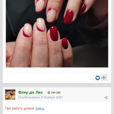
21
Флер де Лиз
189 095
Опубликовано
9 Ноября 2021
Про работу доярок
здесь