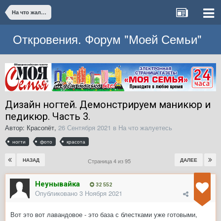
На что жалуетесь
Откровения. Форум "Моей Семьи"
Дизайн ногтей. Демонстрируем маникюр и
педикюр. Часть 3.
Автор:
Красопёт
,
26 Сентября 2021
в
На что жалуетесь
ногти
фото
красота
НАЗАД
ДАЛЕЕ
Страница 4 из 95
Неунывайка
32 552
Опубликовано
3 Ноября 2021
Вот это вот лавандовое - это база с блестками уже готовыми,