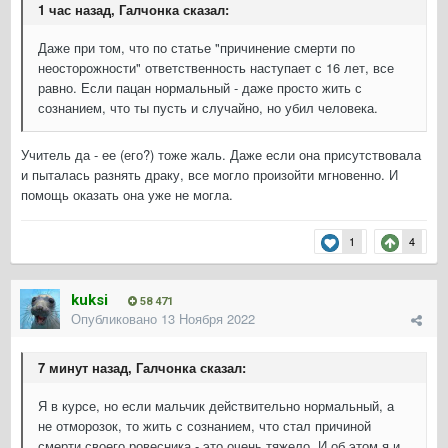
1 час назад, Галчонка сказал:
Даже при том, что по статье "причинение смерти по
неосторожности" ответственность наступает с 16 лет, все
равно. Если пацан нормальный - даже просто жить с
сознанием, что ты пусть и случайно, но убил человека.
Учитель да - ее (его?) тоже жаль. Даже если она присутствовала
и пыталась разнять драку, все могло произойти мгновенно. И
помощь оказать она уже не могла.
1
4
kuksi
58 471
Опубликовано
13 Ноября 2022
7 минут назад, Галчонка сказал:
Я в курсе, но если мальчик действительно нормальный, а
не отморозок, то жить с сознанием, что стал причиной
смерти своего ровесника - это очень тяжело. И об этом я и