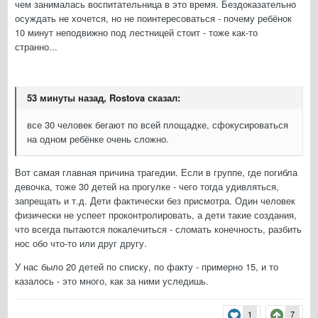
чем занималась воспитательница в это время. Бездоказательно
осуждать не хочется, но не поинтересоваться - почему ребёнок
10 минут неподвижно под лестницей стоит - тоже как-то
странно...
53 минуты назад, Rostova сказал:
все 30 человек бегают по всей площадке, сфокусироваться
на одном ребёнке очень сложно.
Вот самая главная причина трагедии. Если в группе, где погибла
девочка, тоже 30 детей на прогулке - чего тогда удивляться,
запрещать и т.д. Дети фактически без присмотра. Один человек
физически не успеет проконтролировать, а дети такие создания,
что всегда пытаются покалечиться - сломать конечность, разбить
нос обо что-то или друг другу.
У нас было 20 детей по списку, по факту - примерно 15, и то
казалось - это много, как за ними уследишь.
1
7