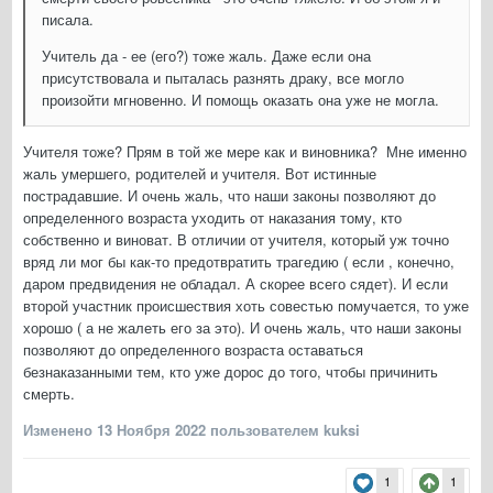
писала.
Учитель да - ее (его?) тоже жаль. Даже если она
присутствовала и пыталась разнять драку, все могло
произойти мгновенно. И помощь оказать она уже не могла.
Учителя тоже? Прям в той же мере как и виновника? Мне именно
жаль умершего, родителей и учителя. Вот истинные
пострадавшие. И очень жаль, что наши законы позволяют до
определенного возраста уходить от наказания тому, кто
собственно и виноват. В отличии от учителя, который уж точно
вряд ли мог бы как-то предотвратить трагедию ( если , конечно,
даром предвидения не обладал. А скорее всего сядет). И если
второй участник происшествия хоть совестью помучается, то уже
хорошо ( а не жалеть его за это). И очень жаль, что наши законы
позволяют до определенного возраста оставаться
безнаказанными тем, кто уже дорос до того, чтобы причинить
смерть.
Изменено
13 Ноября 2022
пользователем kuksi
1
1