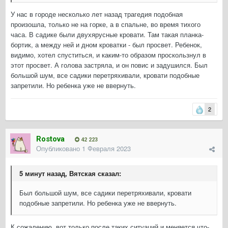
У нас в городе несколько лет назад трагедия подобная
произошла, только не на горке, а в спальне, во время тихого
часа. В садике были двухярусные кровати. Там такая планка-
бортик, а между ней и дном кроватки - был просвет. Ребенок,
видимо, хотел спуститься, и каким-то образом проскользнул в
этот просвет. А голова застряла, и он повис и задушился. Был
большой шум, все садики перетряхивали, кровати подобные
запретили. Но ребенка уже не ввернуть.
2
Rostova
42 223
Опубликовано
1 Февраля 2023
5 минут назад, Вятская сказал:
Был большой шум, все садики перетряхивали, кровати
подобные запретили. Но ребенка уже не ввернуть.
К сожалению, вот только после таких ситуаций и меняется что-