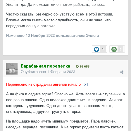
Уволят, да. Да и сможет ли он потом работать, вопрос.
Честно сказать, безмерно сочувствую всем в этой истории.
Вполне могла иметь место случайность, он и не знал, что
передавил сонную артерию.
Изменено
13 Ноября 2022
пользователем Эллега
1
3
Барабанная перепёлка
98 688
Опубликовано
1 Февраля 2023
Перенесено из страданий ангелов начало
ТУТ
А на фига в садике горка? Опасно же. Хоть всего 3-4 ступеньки, а
все равно опасно. Одно неловкое движение - и падение. Или вот
как здесь - удушение. Одно дело - упасть на ровном месте,
споткнувшись, а другое - рухнуть с горки.
На площадке надо иметь минимум предметов. Пара лавочек,
беседка, веранда, песочница. А на горках родители пусть катают