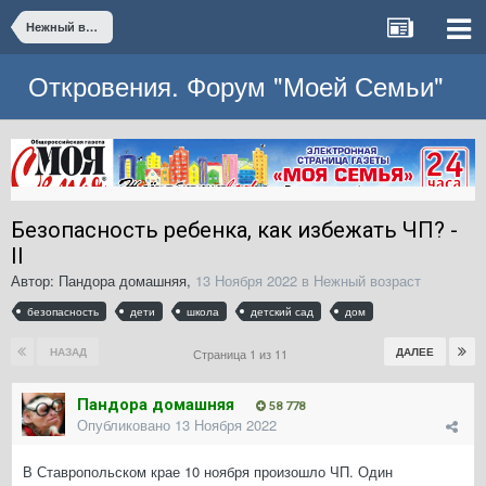
Нежный возраст
Откровения. Форум "Моей Семьи"
Безопасность ребенка, как избежать ЧП? -
II
Автор:
Пандора домашняя
,
13 Ноября 2022
в
Нежный возраст
безопасность
дети
школа
детский сад
дом
НАЗАД
ДАЛЕЕ
Страница 1 из 11
Пандора домашняя
58 778
Опубликовано
13 Ноября 2022
В Ставропольском крае 10 ноября произошло ЧП. Один