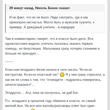
29 минут назад, Николь Бонне сказал:
И не факт, что их не было. Надо смотреть, где и как
произошло несчастье. Могло быть в мужском туалете, к
примеру. А дежурный учитель - в коридоре.
Там в комментариях говорят, что в классе было дело. Все
одноклассники видели, учитель пыталась оказать первую
помощь, но безуспешно. Мальчишка сразу потерял сознание и
больше не приходил...
--------
Классная младшего бегом начала в чате писать "Ко-ко-ко
инструктаж, Ко-ко-ко классный час"
Я у нее сразу спросила, а
как же ее слова о том, что "этожедети - подрались-помирились,
ничегострашного"...
Этодругоэ.... Ага, пока не коснулось, не дай Бог.
П.с. младшего в прошлом году обижали в классе, он самый
мелкий был. На все мои жалобы/разговоры ответ был один -