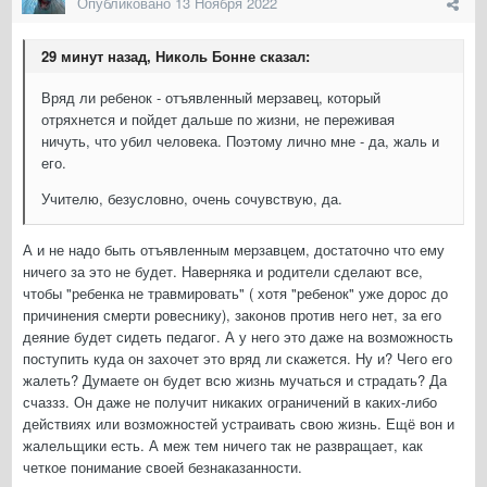
Опубликовано
13 Ноября 2022
29 минут назад, Николь Бонне сказал:
Вряд ли ребенок - отъявленный мерзавец, который
отряхнется и пойдет дальше по жизни, не переживая
ничуть, что убил человека. Поэтому лично мне - да, жаль и
его.
Учителю, безусловно, очень сочувствую, да.
А и не надо быть отъявленным мерзавцем, достаточно что ему
ничего за это не будет. Наверняка и родители сделают все,
чтобы "ребенка не травмировать" ( хотя "ребенок" уже дорос до
причинения смерти ровеснику), законов против него нет, за его
деяние будет сидеть педагог. А у него это даже на возможность
поступить куда он захочет это вряд ли скажется. Ну и? Чего его
жалеть? Думаете он будет всю жизнь мучаться и страдать? Да
счаззз. Он даже не получит никаких ограничений в каких-либо
действиях или возможностей устраивать свою жизнь. Ещё вон и
жалельщики есть. А меж тем ничего так не развращает, как
четкое понимание своей безнаказанности.