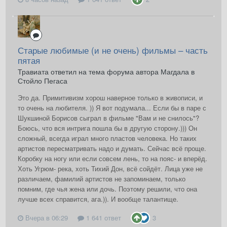
Старые любимые (и не очень) фильмы – часть
пятая
Травиата ответил на тема форума автора Магдала в
Стойло Пегаса
Это да. Примитивизм хорош наверное только в живописи, и
то очень на любителя. )) Я вот подумала... Если бы в паре с
Шукшиной Борисов сыграл в фильме "Вам и не снилось"?
Боюсь, что вся интрига пошла бы в другую сторону.))) Он
сложный, всегда играл много пластов человека. Но таких
артистов пересматривать надо и думать. Сейчас всё проще.
Коробку на ногу или если совсем лень, то на пояс- и вперёд.
Хоть Угрюм- река, хоть Тихий Дон, всё сойдёт. Лица уже не
различаем, фамилий артистов не запоминаем, только
помним, где чья жена или дочь. Поэтому решили, что она
лучше всех справится, ага.)). И вообще талантище.
Вчера в 06:29
1 641 ответ
3