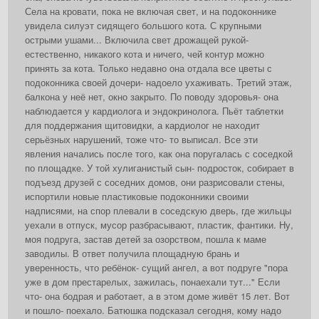
Села на кровати, пока не включая свет, и на подоконнике
увидела силуэт сидящего большого кота. С крупными
острыми ушами... Включила свет дрожащей рукой-
естественно, никакого кота и ничего, чей контур можно
принять за кота. Только недавно она отдала все цветы с
подоконника своей дочери- надоело ухаживать. Третий этаж,
балкона у неё нет, окно закрыто. По поводу здоровья- она
наблюдается у кардиолога и эндокринолога. Пьёт таблетки
для поддержания щитовидки, а кардиолог не находит
серьёзных нарушений, тоже что- то выписал. Все эти
явления начались после того, как она поругалась с соседкой
по площадке. У той хулиганистый сын- подросток, собирает в
подъезд друзей с соседних домов, они разрисовали стены,
испортили новые пластиковые подоконники своими
надписями, на спор плевали в соседскую дверь, где жильцы
уехали в отпуск, мусор разбрасывают, пластик, фантики. Ну,
моя подруга, застав детей за озорством, пошла к маме
заводилы. В ответ получила площадную брань и
уверенность, что ребёнок- сущий ангел, а вот подруге "пора
уже в дом престарелых, зажилась, понаехали тут..." Если
что- она бодрая и работает, а в этом доме живёт 15 лет. Вот
и пошло- поехало. Батюшка подсказал сегодня, кому надо