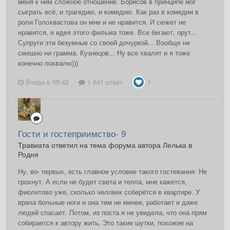
меня к ним сложное отношение. Борисов в принципе мог
сыграть всё, и трагедию, и комедию. Как раз в комедии в
роли Голохвастова он мне и не нравится. И сюжет не
нравится, и идея этого фильма тоже. Все бегают, орут...
Супруги эти безумные со своей дочуркой... Вообще не
смешно ни грамма. Кузнецов... Ну все хвалят и я тоже
конечно похвалю)))
Вчера в 05:42
1 641 ответ
1
Гости и гостеприимство- 9
Травиата ответил на тема форума автора Лелька в
Родня
Ну, во- первых, есть главное условие такого гостевания: Не
грохнут. А если не будет света и тепла, мне кажется,
фиолетово уже, сколько человек соберётся в квартире. У
врача больные ноги и она тем не менее, работает и даже
людей спасает. Потом, из поста я не увидела, что она прям
собирается к автору жить. Это такие шутки, похожие на