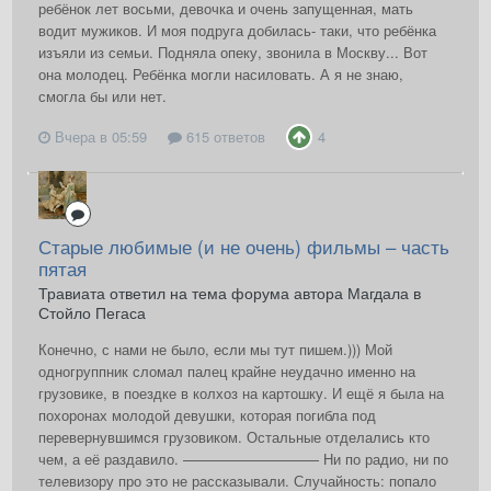
ребёнок лет восьми, девочка и очень запущенная, мать
водит мужиков. И моя подруга добилась- таки, что ребёнка
изъяли из семьи. Подняла опеку, звонила в Москву... Вот
она молодец. Ребёнка могли насиловать. А я не знаю,
смогла бы или нет.
Вчера в 05:59
615 ответов
4
Старые любимые (и не очень) фильмы – часть
пятая
Травиата ответил на тема форума автора Магдала в
Стойло Пегаса
Конечно, с нами не было, если мы тут пишем.))) Мой
одногруппник сломал палец крайне неудачно именно на
грузовике, в поездке в колхоз на картошку. И ещё я была на
похоронах молодой девушки, которая погибла под
перевернувшимся грузовиком. Остальные отделались кто
чем, а её раздавило. –————————— Ни по радио, ни по
телевизору про это не рассказывали. Случайность: попало