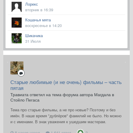
Лорекс
вторник в 16:39
Кошачья мята
воскресенье в 14:20
Шикачика
31 Июля
Старые любимые (и не очень) фильмы – часть
пятая
Травиата ответил на тема форума автора Магдала в
Стойло Пегаса
Тема про старые фильмы, а не про новые? Поэтому и без
имён. В наше время "дублёров" фамилий не было. Но можно
и с именами. В знак уважения к ушедшим мастерам.
8 часов назад
1 641 ответ
2