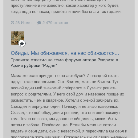
преступление и не известно, какой характер у кого будет,
когда вода по часам, прилёты и ночи без сна и так годами.
28 Июля
2 479 ответов
Обиды. Мы обижаемся, на нас обижаются...
Травиата ответил на тема форума автора Эверита в
Архив рубрики "Родня"
Мама же если приедет не на автобусе? И назад ей ехать
вдруг- тоже аналогично. Сын боится, мать не боится. Тут
весной один мой знакомый собирался в Луганск решать
вопрос с родителями. У него свой дом и наверное проще их
разместить, чем в квартире. Хотели с женой забирать их.
Съездил и вернулся один. Почему, я не знаю наверняка.
Сказал, что всё обсудили и решили, что они ещё поживут
там. Точно не знаю, мы давно не общались, может быть
потом и забрал. Проблема, да. Если бы меня не хотели
видеть у себя дети, сын с невесткой, я пересилила бы себя и
продолжала жить как живу. Отказалась бы от своих желаний