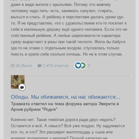
даже в виде ангела с крыльями. Потому что живому
человеку надо пить- есть, занимать санузел, стирать,
мыться и спать. А ребёнку в перспективе делать уроки где-
то. Я не представляю, что с удовольствием кто-то поселит к
себе в маленькую двушку ещё одного человека. Если это не
собственный ребёнок. А любые шероховатости характера
сразу вырастают в разы при такой тесноте. Жила бы бабуся
где-то на этаже с отдельным входом, спускалась только
поесть и храпи себе сколько хочешь. Но не в этом случае.
28 Июля
2 479 ответов
3
Обиды. Мы обижаемся, на нас обижаются...
Травиата ответил на тема форума автора Эверита в
Архив рубрики "Родня"
Конечно нет. Такая тяжёлая дорога ради двух недель?
Останется и всё. А смысл? Всё уже поздно. Ну задумается
кто- то, и что? Это расширит жилплощадь у сына или
излечит полиартрит у матери? Плохой характер не