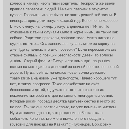
колесо в канаву, неопытный водитель. Неспроста же ввели
правила перевозки людей. Никаких лавочек в открытом
кузове. Говорить, что не было- не знать реалий той жизни. В
пионерлагерях дети тонули каждый год. Конечно не массово.
В мою смену, например, утонула девочка лет 14- ти. Но
отношение к таким случаям было в корне иным, не таким как
сейчас. Родители приехали, забрали тело. Никто никого не
судил, вот что... Она зацепилась купальником за корягу на
дне. Где купались, кто дно проверял? Если пересматривать
старые фильмы с позиции безопасности детей, то волосы
дыбом. Старый фильм "Тимур и его команда"- пацан без
шлема на мотоцикле с девочкой за спиной несётся по ночной
дороге. Ну да, сейчас началась новая волна детского
травматизма на новом уже транспорте. Ничего хорошего тут
нет, в таком прогрессе. Такое спокойствие на счёт
безопасности детей, я думаю от того, что растило их
поколение матерей и отцов из сильно многодетных семей.
Которые росли посреди десятка братьев- сестёр и никто их
не пас. Так же они растили своих, но уже поменьше числом.
Ну и дожились до того, что рождение ребёнка стало
событием. Конечно, кто ж его вымоленного посадит в
грузовик для поездки на Кавказ? ))) Кузнецов, Борисов- у