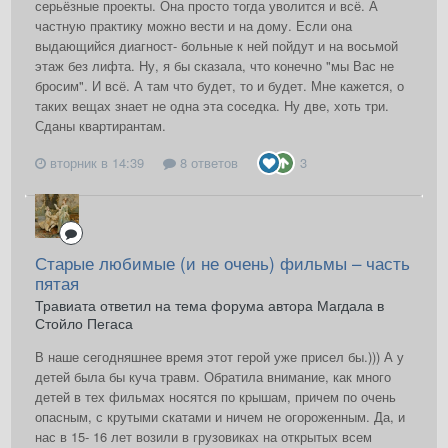
серьёзные проекты. Она просто тогда уволится и всё. А
частную практику можно вести и на дому. Если она
выдающийся диагност- больные к ней пойдут и на восьмой
этаж без лифта. Ну, я бы сказала, что конечно "мы Вас не
бросим". И всё. А там что будет, то и будет. Мне кажется, о
таких вещах знает не одна эта соседка. Ну две, хоть три.
Сданы квартирантам.
вторник в 14:39
8 ответов
3
Старые любимые (и не очень) фильмы – часть
пятая
Травиата ответил на тема форума автора Магдала в
Стойло Пегаса
В наше сегодняшнее время этот герой уже присел бы.))) А у
детей была бы куча травм. Обратила внимание, как много
детей в тех фильмах носятся по крышам, причем по очень
опасным, с крутыми скатами и ничем не огороженным. Да, и
нас в 15- 16 лет возили в грузовиках на открытых всем