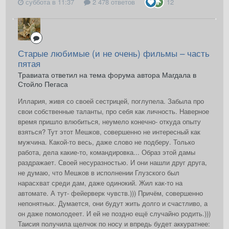
суббота в 11:37
2 478 ответов
12
Старые любимые (и не очень) фильмы – часть
пятая
Травиата ответил на тема форума автора Магдала в
Стойло Пегаса
Иллария, живя со своей сестрицей, поглупела. Забыла про
свои собственные таланты, про себя как личность. Наверное
время пришло влюбиться, неумело конечно- откуда опыту
взяться? Тут этот Мешков, совершенно не интересный как
мужчина. Какой-то весь, даже слово не подберу. Только
работа, дела какие-то, командировка... Образ этой дамы
раздражает. Своей несуразностью. И они нашли друг друга,
не думаю, что Мешков в исполнении Глузского был
нарасхват среди дам, даже одинокий. Жил как-то на
автомате. А тут- фейерверк чувств.))) Причём, совершенно
непонятных. Думается, они будут жить долго и счастливо, а
он даже помолодеет. И ей не поздно ещё случайно родить.)))
Таисия получила щелчок по носу и впредь будет аккуратнее: