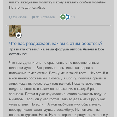
читать ежедневно молитву и кому заказать особый молебен.
Но это не для слабых.
29 Июля
318 ответов
10
Что вас раздражает, как вы с этим боретесь?
Травиата ответил на тема форума автора Амели в
Всё
остальное
Что там удлинитель по сравнению с не переключенным
шлангом душа... Вот реально- помылся, так верни в
положение "смеситель". Есть у меня такой гость. Нечастый и
мной нежно обожаемый. Поэтому я молчу, получая брызги в
лицо, когда включаю воду над ванной. Пока не включишь
воду, непонятно, в каком он положении, я каждый раз
забываю. Потом я уже научилась сначала включать воду на
минимум , если он у нас гостит. Так- то для мытья рук у нас
умывальник. Но если... А мой любимый муж обязательно
перекручивает шланг душа в восьмёрку. Ну помылся ты-
повесь аккуратно. Не- а. Ну что, терплю и радуюсь, что они у