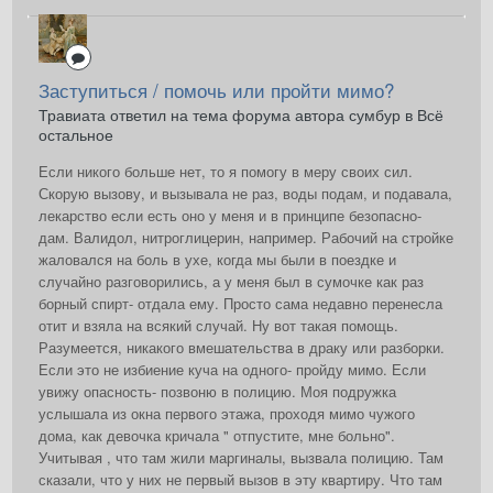
Заступиться / помочь или пройти мимо?
Травиата ответил на тема форума автора сумбур в
Всё
остальное
Если никого больше нет, то я помогу в меру своих сил.
Скорую вызову, и вызывала не раз, воды подам, и подавала,
лекарство если есть оно у меня и в принципе безопасно-
дам. Валидол, нитроглицерин, например. Рабочий на стройке
жаловался на боль в ухе, когда мы были в поездке и
случайно разговорились, а у меня был в сумочке как раз
борный спирт- отдала ему. Просто сама недавно перенесла
отит и взяла на всякий случай. Ну вот такая помощь.
Разумеется, никакого вмешательства в драку или разборки.
Если это не избиение куча на одного- пройду мимо. Если
увижу опасность- позвоню в полицию. Моя подружка
услышала из окна первого этажа, проходя мимо чужого
дома, как девочка кричала " отпустите, мне больно".
Учитывая , что там жили маргиналы, вызвала полицию. Там
сказали, что у них не первый вызов в эту квартиру. Что там