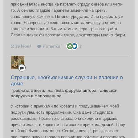
присаживалась иногда на парапет- ограду сквера или чего-
то. А сейчас гладкие парапеты заменили на хрень,
заполненную камнями. По мне- уродство. И не присесть уж
точно. Наверное, дёшево- вязать металлическую сетку на
коленке и заполнять битым камнем серо- грязного цвета.
Себе на дачах бы воротили такое, архитекторы малых форм.
29 Июля
8 ответов
2
Странные, необъяснимые случаи и явления в
доме
Травиата ответил на тема форума автора Танюшка-
подружка в
Непознанное
У истории с прыжками по кровати и придушиванием моей
подруги увы, есть продолжение. Она даже стыдилась
рассказывать. После того страха она сходила в церковь,
причастилась, в хорошем настроении приехала домой. Пару
дней всё было нормально. Сегодня ночью, рассказывает
она, снова почувствовала неприятное объятие и проснулась.