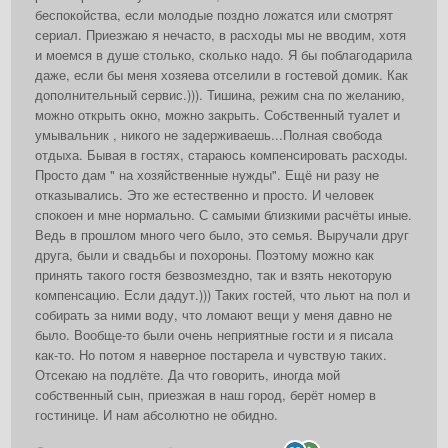
беспокойства, если молодые поздно ложатся или смотрят
сериал. Приезжаю я нечасто, в расходы мы не вводим, хотя
и моемся в душе столько, сколько надо. Я бы поблагодарила
даже, если бы меня хозяева отселили в гостевой домик. Как
дополнительный сервис.))). Тишина, режим сна по желанию,
можно открыть окно, можно закрыть. Собственный туалет и
умывальник , никого не задерживаешь...Полная свобода
отдыха. Бывая в гостях, стараюсь компенсировать расходы.
Просто дам " на хозяйственные нужды". Ещё ни разу не
отказывались. Это же естественно и просто. И человек
спокоен и мне нормально. С самыми близкими расчёты иные.
Ведь в прошлом много чего было, это семья. Выручали друг
друга, были и свадьбы и похороны. Поэтому можно как
принять такого гостя безвозмездно, так и взять некоторую
компенсацию. Если дадут.))) Таких гостей, что льют на пол и
собирать за ними воду, что ломают вещи у меня давно не
было. Вообще-то были очень неприятные гости и я писала
как-то. Но потом я наверное постарела и чувствую таких.
Отсекаю на подлёте. Да что говорить, иногда мой
собственный сын, приезжая в наш город, берёт номер в
гостинице. И нам абсолютно не обидно.