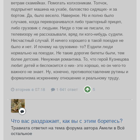
ветрам скамейках. Помогать колхозникам. Толчок,
подпрыгнет машина на ухабе, баловство сидящих- и за
бортом. Да, было весело. Наверное. Но и полно было
случаев, когда переворачивался либо тракторный прицеп,
либо грузовик с людьми. Нигде о том не писали, по
телевизору не рассказывали, вряд ли кого-нибудь судили.
Несчастный случай. И ничего хорошего в такой поездке не
было и нет. И почему на грузовике- то? Ездили люди
нормально на поездах. Не такие дорогие билеты были, тем
более детские. Ненужная романтика. То, что герой Кузнецова
любит детей и беспокоится о них- это хорошо, но он чего-то
важного не знает. Ну, конечно, противопоставление рутины и
формализма искреннему отношению и реальному труду.
вторник в 07:18
1 641 ответ
5
Что вас раздражает, как вы с этим боретесь?
Травиата ответил на тема форума автора Амели в
Всё
остальное