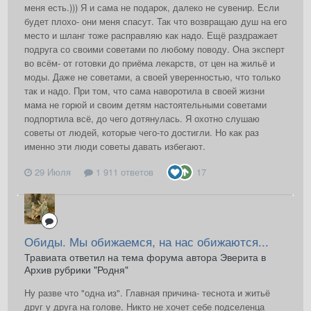
меня есть.))) Я и сама не подарок, далеко не сувенир. Если
будет плохо- они меня спасут. Так что возвращаю душ на его
место и шланг тоже расправляю как надо. Ещё раздражает
подруга со своими советами по любому поводу. Она эксперт
во всём- от готовки до приёма лекарств, от цен на жильё и
моды. Даже не советами, а своей уверенностью, что только
так и надо. При том, что сама наворотила в своей жизни
мама не горюй и своим детям настоятельными советами
подпортила всё, до чего дотянулась. Я охотно слушаю
советы от людей, которые чего-то достигли. Но как раз
именно эти люди советы давать избегают.
29 Июля
1 911 ответов
17
Обиды. Мы обижаемся, на нас обижаются...
Травиата ответил на тема форума автора Эверита в
Архив рубрики "Родня"
Ну разве что "одна из". Главная причина- теснота и житьё
друг у друга на голове. Никто не хочет себе подселенца