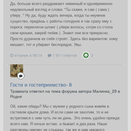
Да, больше всего раздражают невинный и одновременно
недовольный взгляд и слова: "Ты скажи, я сам ( сама )
уберу. " Ну да, буду ждать вечера, когда ты неумное
существо, придёшь с работы голодное и так сразу ему с
порога: переключи шланг ( убери волосы, сотри со стола
свои крошки, закрой тюбик ). Знают они все прекрасно.
Просто дурачков из себя строят. Здесь без вариантов: кому
мешает, тот и убирает беспорядок. Увы.
вторник в 06:14
1 911 ответов
3
Гости и гостеприимство- 8
Травиата ответил на тема форума автора Малинка_29 в
Родня
Ой, какие обиды? Мы с мужем у родного сына живём в
гостевом крыле дома. И если сами не захотим, то и не
встретимся с ним чуть ли не день. Это очень удобно прежде
всего нам. Я ночью встаю, а бывает и два раза. Наши
разговоры никому не слышны, так же и нам никакого