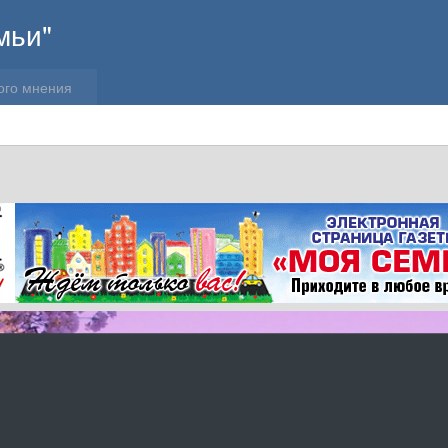
мьи"
ого мнения