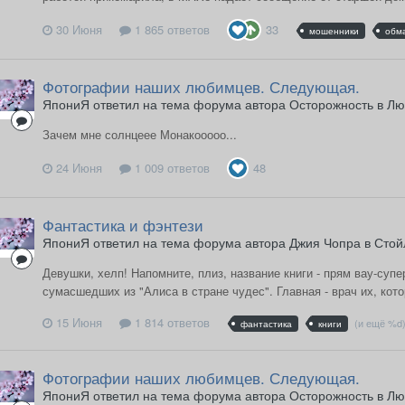
30 Июня
1 865 ответов
33
мошенники
обм
Фотографии наших любимцев. Следующая.
ЯпониЯ ответил на тема форума автора Осторожность в
Лю
Зачем мне солнцеее Монакооооо...
24 Июня
1 009 ответов
48
Фантастика и фэнтези
ЯпониЯ ответил на тема форума автора Джия Чопра в
Стой
Девушки, хелп! Напомните, плиз, название книги - прям вау-супер
сумасшедших из "Алиса в стране чудес". Главная - врач их, кот
15 Июня
1 814 ответов
(и ещё %d
фантастика
книги
Фотографии наших любимцев. Следующая.
ЯпониЯ ответил на тема форума автора Осторожность в
Лю