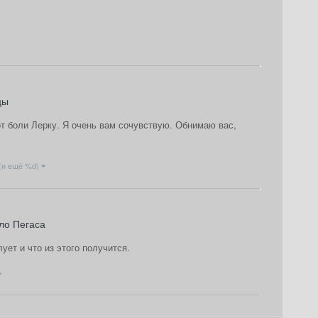
цы
от боли Лерку. Я очень вам сочувствую. Обнимаю вас,
(и ещё %d)
ло Пегаса
ует и что из этого получится.