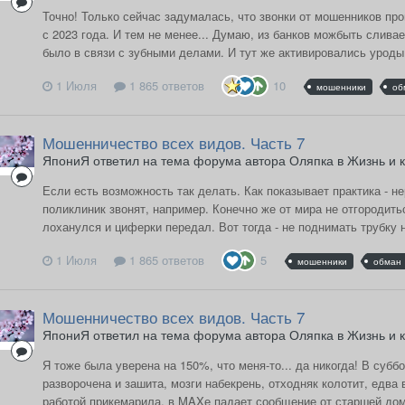
Точно! Только сейчас задумалась, что звонки от мошенников пр
с 2023 года. И тем не менее... Думаю, из банков можбыть слив
было в связи с зубными делами. И тут же активировались уроды. 
1 Июля
1 865 ответов
10
мошенники
об
Мошенничество всех видов. Часть 7
ЯпониЯ ответил на тема форума автора Оляпка в
Жизнь и 
Если есть возможность так делать. Как показывает практика - н
поликлиник звонят, например. Конечно же от мира не отгородить
лоханулся и циферки передал. Вот тогда - не поднимать трубку н
1 Июля
1 865 ответов
5
мошенники
обман
Мошенничество всех видов. Часть 7
ЯпониЯ ответил на тема форума автора Оляпка в
Жизнь и 
Я тоже была уверена на 150%, что меня-то... да никогда! В суб
разворочена и зашита, мозги набекрень, отходняк колотит, едва
работой прикемарила, в MAXе падает сообщение от старшей дома 