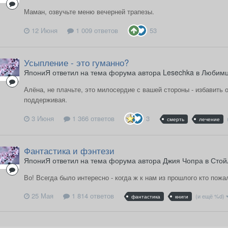
Маман, озвучьте меню вечерней трапезы.
12 Июня
1 009 ответов
53
Усыпление - это гуманно?
ЯпониЯ ответил на тема форума автора Lesechka в
Любим
Алёна, не плачьте, это милосердие с вашей стороны - избавить 
поддерживая.
3 Июня
1 366 ответов
3
смерть
лечение
Фантастика и фэнтези
ЯпониЯ ответил на тема форума автора Джия Чопра в
Стой
Во! Всегда было интересно - когда ж к нам из прошлого кто пожал
25 Мая
1 814 ответов
(и ещё %d)
фантастика
книги