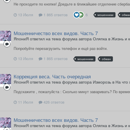
Не проходите по кнопке! Доедьте в ближайшее отделение сберба
13 Июля
1 865 ответов
6
мошенники
обма
Мошенничество всех видов. Часть 7
ЯпониЯ ответил на тема форума автора Оляпка в
Жизнь и 
Попробуйте перезагрузить телефон и ещё раз войти.
13 Июля
1 865 ответов
мошенники
обман
Коррекция веса. Часть очередная
ЯпониЯ ответил на тема форума автора Изморозь в
На что 
Подскажите , пожалуйста : Сколько минут заваривать? По времен
11 Июля
426 ответов
Мошенничество всех видов. Часть 7
ЯпониЯ ответил на тема форума автора Оляпка в
Жизнь и 