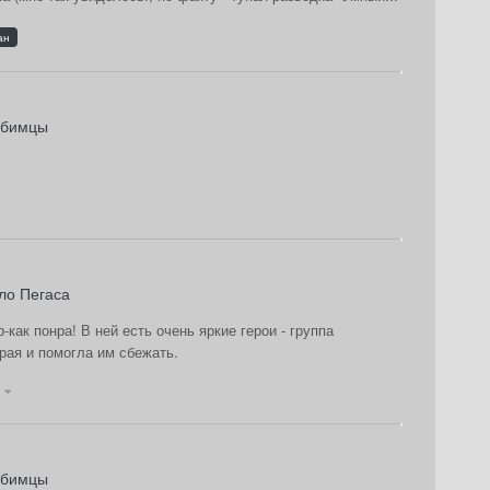
ан
бимцы
ло Пегаса
-как понра! В ней есть очень яркие герои - группа
орая и помогла им сбежать.
)
бимцы