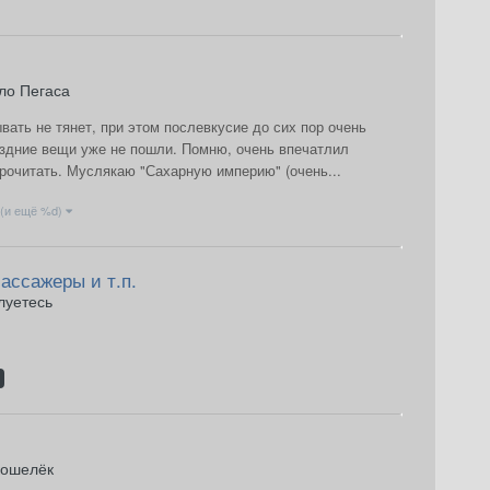
ло Пегаса
вать не тянет, при этом послевкусие до сих пор очень
поздние вещи уже не пошли. Помню, очень впечатлил
прочитать. Муслякаю "Сахарную империю" (очень...
(и ещё %d)
ассажеры и т.п.
луетесь
кошелёк