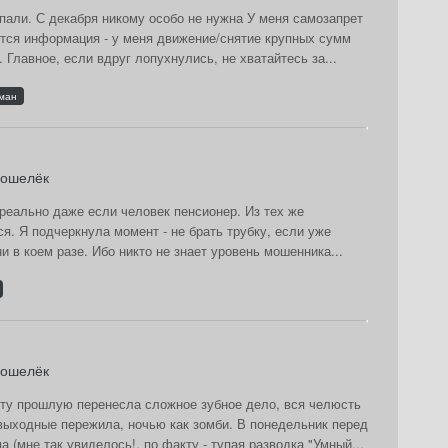
опали. С декабря никому особо не нужна У меня самозапрет
ается информация - у меня движение/снятие крупных сумм
Главное, если вдруг лопухнулись, не хватайтесь за...
ман
кошелёк
ереально даже если человек пенсионер. Из тех же
ся. Я подчеркнула момент - не брать трубку, если уже
и в коем разе. Ибо никто не знает уровень мошенника...
кошелёк
боту прошлую перенесла сложное зубное дело, вся челюсть
 выходные пережила, ночью как зомби. В понедельник перед
(мне так увиделось!, по факту - тупая разводка "Умный...