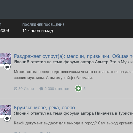
Я
ПОСЛЕДНЕЕ ПОСЕЩЕНИЕ
2009
11 часов назад
Раздражает супруг(а): мелочи, привычки. Общая 
ЯпониЯ ответил на тема форума автора Альтер Эго в
Муж и
Может хотел перед родственниками чем-то похвастаться на дач
зрения мужчины. А вы ему кайф обломали.
30 Июля
2 300 ответов
5
Круизы: море, река, озеро
ЯпониЯ ответил на тема форума автора Пиначета в
Туристи
Какой документ выдают для выхода в город? Сам выход организ