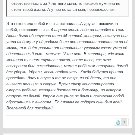
ответственность за 7-летнего сына, то никакой мужчина не
стоит твоей жизни. А у нее остался сын, первоклассник.
Эта покончила собой и сына оставила...А другая, покончила
собой, похоронив сына:
9 апреля этого года на стройке в Тель-
Авиве было обнаружено тело 45-летней женщины, накануне она
ушла из дому и у её родных были все основания опасаться за её
жизнь, т.к. днём раньше от отравления угарным газом умер её
единственный сын - мальчик 12-ти лет. В квартире, где жили
женщина с сыном случился пожар, после того, как очаг
возгорания был ликвидирован, мама с ребёнком вернулись домой
для уборки. Убрали, легли отдохнуть...Когда бабушка пришла
проведать дочь и внука и те не открыли ей дверь, то она
вызвала полицию и скорую. Врачи сразу констатировали
смерть ребёнка, женщину доставили в больницу, но вечером
отпустили домой. Утром она ушла из дома и покончила собой
сбросившись с высоты...По словам её подруги сын был всей
Вселенной для погибшей...
1