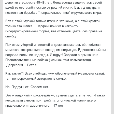
девочки в возрасте 45-48 лет. Лена всегда выделялась своей
какой-то отстранённостью от реалий жизни. Взгляд внутрь и
постоянная борьба с "неправильностями" окружающего мира.
Вот с этой блузкой только именно эта юбка, а с этой курткой
только эта шапка... Перфекционизм в какой-то
гипертрофированной форме, без оттенков цвета, без права на
ошибку...
При этом уборкой и готовкой в доме занималась её любимая
мамочка, которая жила в соседнем подъезде. Единственный сын
подавал большие надежды. И вдруг! Забрали в армию не в
Правительственные войска ( или как там называется))).
Депрессия... Петля!
Как так-то?! Всех любишь, муж обеспеченный (усыновил сына),
ты - непререкаемый авторитет в семье.
Но! Подруг нет. Совсем нет...
Это ж надо найти крюк-верёвку, суметь сделать петлю. И такая
некрасивая смерть при такой патологической мании всего
правильного и гармоничного... 47 лет