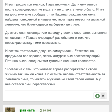
И вот прошло три месяца, Паша вернулся. Дали ему отпуск
после командировки, не видать и не слыхать ничего было. И тут
на днях муж мне сообщает, что Пашина гражданская жена
найдена повешенной в нашем местном парке невест на атласной
ленточке, что брачующиеся на березки цепляют.
До этого они поскандалили на виду у всех в спортзале, выясняли
отношения, и Паша в очередной раз объявил о том, что
перемирие между ними невозможно.
И вот так театрально девушка самоубилась. Естественно,
продумала все заранее, чтобы антураж был соответсвующий.
Пятница была, свадьбы там гуляли в большом количестве.
Я согласна с тем, что человек вправе распоряжаться своей
жизнью так, как он хочет. Но если ты несешь ответственность за
7-летнего сына, то никакой мужчина не стоит твоей жизни. А у
нее остался сын, первоклассник.
9
Травиата
99 995