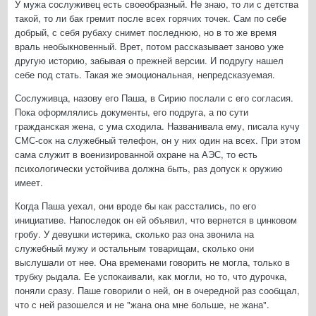
У мужа сослуживец есть своеобразный. Не знаю, то ли с детства
такой, то ли бак гремит после всех горячих точек. Сам по себе
добрый, с себя рубаху снимет последнюю, но в то же время
враль необыкновенный. Врет, потом рассказывает заново уже
другую историю, забывая о прежней версии. И подругу нашел
себе под стать. Такая же эмоциональная, непредсказуемая.
Сослуживца, назову его Паша, в Сирию послали с его согласия.
Пока оформлялись документы, его подруга, а по сути
гражданская жена, с ума сходила. Названивала ему, писала кучу
СМС-сок на служебный телефон, он у них один на всех. При этом
сама служит в военизированной охране на АЭС, то есть
психологически устойчива должна быть, раз допуск к оружию
имеет.
Когда Паша уехал, они вроде бы как расстались, по его
инициативе. Напоследок он ей объявил, что вернется в цинковом
гробу. У девушки истерика, сколько раз она звонила на
служебный мужу и остальным товарищам, сколько они
выслушали от нее. Она временами говорить не могла, только в
трубку рыдала. Ее успокаивали, как могли, но то, что дурочка,
поняли сразу. Паше говорили о ней, он в очередной раз сообщал,
что с ней разошелся и не "жана она мне больше, не жана".