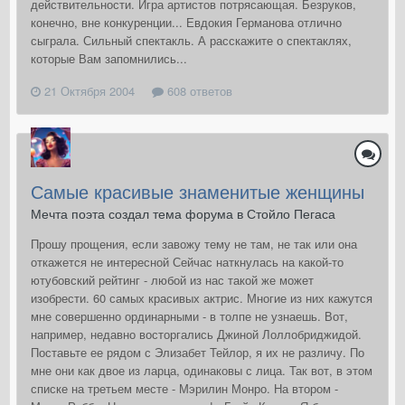
действительности. Игра артистов потрясающая. Безруков,
конечно, вне конкуренции... Евдокия Германова отлично
сыграла. Сильный спектакль. А расскажите о спектаклях,
которые Вам запомнились...
21 Октября 2004
608 ответов
Самые красивые знаменитые женщины
Мечта поэта создал тема форума в
Стойло Пегаса
Прошу прощения, если завожу тему не там, не так или она
откажется не интересной Сейчас наткнулась на какой-то
ютубовский рейтинг - любой из нас такой же может
изобрести. 60 самых красивых актрис. Многие из них кажутся
мне совершенно ординарными - в толпе не узнаешь. Вот,
например, недавно восторгались Джиной Лоллобриджидой.
Поставьте ее рядом с Элизабет Тейлор, я их не различу. По
мне они как двое из ларца, одинаковы с лица. Так вот, в этом
списке на третьем месте - Мэрилин Монро. На втором -