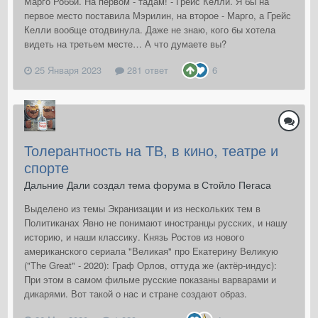
Марго Робби. На первом - тадам! - Грейс Келли. Я бы на
первое место поставила Мэрилин, на второе - Марго, а Грейс
Келли вообще отодвинула. Даже не знаю, кого бы хотела
видеть на третьем месте… А что думаете вы?
25 Января 2023
281 ответ
6
Толерантность на ТВ, в кино, театре и
спорте
Дальние Дали создал тема форума в
Стойло Пегаса
Выделено из темы Экранизации и из нескольких тем в
Политиканах Явно не понимают иностранцы русских, и нашу
историю, и наши классику. Князь Ростов из нового
американского сериала "Великая" про Екатерину Великую
("The Great" - 2020): Граф Орлов, оттуда же (актёр-индус):
При этом в самом фильме русские показаны варварами и
дикарями. Вот такой о нас и стране создают образ.