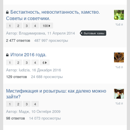
Бестактность, невоспитанность, хамство.
Советы и советчики.
3
1
2
3
4
100
Ноября
2017
Автор:
Владимировна
,
11 Апреля 2014
бытовые хамы
2 477
ответов
487 997
просмотры
Итоги 2016 года.
1
2
3
4
6
12
Автор:
ludizia
,
16 Декабря 2016
Марта
2017
129
ответов
24 688
просмотры
Мистификация и розыгрыш: как далеко можно
зайти?
20
1
2
3
4
Декабря
Автор:
Мадж
,
10 Октября 2009
2014
98
ответов
14 073
просмотры