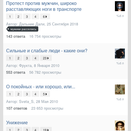
Протест против мужчин, широко
расставляющих ноги в транспорте
13
1
2
3
4
6
Декабря
Автор:
Дальние Дали
,
25 Сентября 2018
2018
мужики расселись
143
ответа
16 754
просмотры
Сильные и слабые люди - какие они?
1
2
3
4
23
27
Автор:
Фрукта
,
8 Января 2010
Ноября
2018
553
ответа
56 782
просмотры
О покойных - или хорошо, или...
1
2
3
4
5
1
Автор:
Sveta_S
,
28 Мая 2010
Ноября
2018
107
ответов
23 653
просмотры
Унижение
1
2
3
4
19