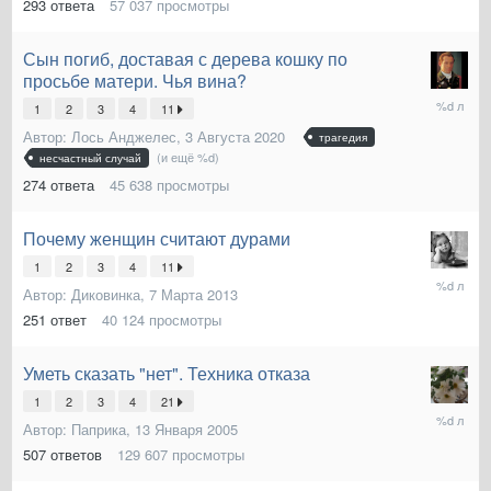
293
ответа
57 037
просмотры
Сын погиб, доставая с дерева кошку по
просьбе матери. Чья вина?
6
1
2
3
4
11
Июня
Автор:
Лось Анджелес
,
3 Августа 2020
2021
трагедия
(и ещё %d)
несчастный случай
274
ответа
45 638
просмотры
Почему женщин считают дурами
1
2
3
4
11
30
Автор:
Диковинка
,
7 Марта 2013
Мая
2021
251
ответ
40 124
просмотры
Уметь сказать "нет". Техника отказа
1
2
3
4
21
18
Автор:
Паприка
,
13 Января 2005
Мая
2021
507
ответов
129 607
просмотры