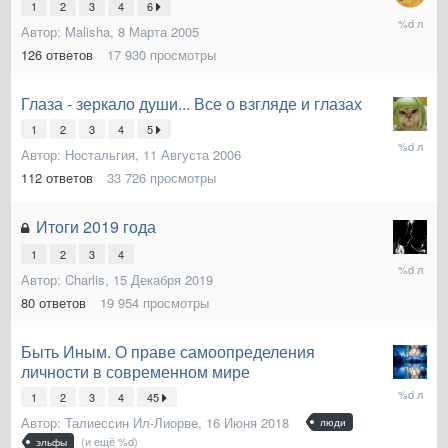
1
2
3
4
6
29
Автор:
Malisha
,
8 Марта 2005
Июля
2020
126
ответов
17 930
просмотры
Глаза - зеркало души... Все о взгляде и глазах
1
2
3
4
5
5
Автор:
Ностальгия
,
11 Августа 2006
Апреля
2020
112
ответов
33 726
просмотры
Итоги 2019 года
1
2
3
4
17
Автор:
Charlis
,
15 Декабря 2019
Января
2020
80
ответов
19 954
просмотры
Быть Иным. О праве самоопределения
личности в современном мире
25
1
2
3
4
45
Октября
Автор:
Талиессин Ил-Лиорве
,
16 Июня 2018
2019
люди
(и ещё %d)
эльфы