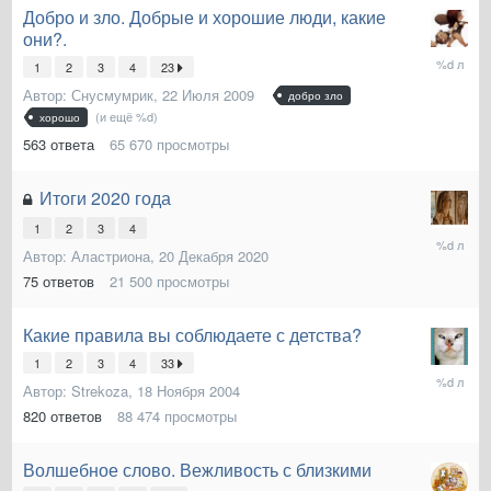
Добро и зло. Добрые и хорошие люди, какие
они?.
8
1
2
3
4
23
Марта
Автор:
Снусмумрик
,
22 Июля 2009
2021
добро зло
(и ещё %d)
хорошо
563
ответа
65 670
просмотры
Итоги 2020 года
1
2
3
4
12
Автор:
Аластриона
,
20 Декабря 2020
Января
2021
75
ответов
21 500
просмотры
Какие правила вы соблюдаете с детства?
1
2
3
4
33
10
Автор:
Strekoza
,
18 Ноября 2004
Августа
2020
820
ответов
88 474
просмотры
Волшебное слово. Вежливость с близкими