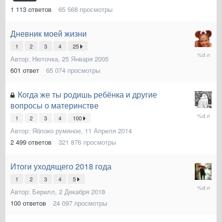
1 113
ответов
65 568
просмотры
Дневник моей жизни
1
2
3
4
25
2
Автор:
Нюточка
,
25 Января 2005
Сентябр
2019
601
ответ
65 074
просмотры
Когда же ты родишь ребёнка и другие
вопросы о материнстве
19
1
2
3
4
100
Мая
2019
Автор:
Яблоко румяное
,
11 Апреля 2014
2 499
ответов
321 876
просмотры
Итоги уходящего 2018 года
1
2
3
4
5
6
Автор:
Берилл
,
2 Декабря 2018
Января
2019
100
ответов
24 097
просмотры