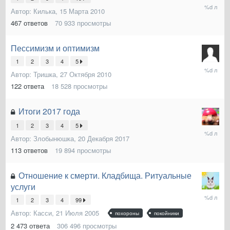
19
Автор:
Килька
,
15 Марта 2010
Июня
2018
467
ответов
70 933
просмотры
Пессимизм и оптимизм
1
2
3
4
5
8
Автор:
Тришка
,
27 Октября 2010
Мая
2018
122
ответа
18 528
просмотры
Итоги 2017 года
1
2
3
4
5
9
Автор:
Злобынюшка
,
20 Декабря 2017
Января
2018
113
ответов
19 894
просмотры
Отношение к смерти. Кладбища. Ритуальные
услуги
28
1
2
3
4
99
Декабря
2017
Автор:
Касси
,
21 Июля 2005
похороны
покойники
2 473
ответа
306 496
просмотры