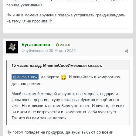
период ухаживания.
Ну и не в момент вручения подарка устраивать гранд-шкандаль
на тему "я не просила!!!".
Бугагашечка
20 200
Опубликовано
20 Марта 2025
15 часов назад, МнениеСвоеИмеющая сказал:
, да берите
И общайтесь в комфортном
@Инфа 100%
для вас режиме.
Моей знакомой молодой девушке, она модель, подарили
часы очень дорогие, кучу шикарных букетов и ещё много
чего. На стоимость автомобиля уже тянет. И ничего, не спит
ни с кем и не встречается и комфортно себя чувствует.
Так что бы вам так не делать.
Ну потом попадет на придурка, да зубы выбьют со всеми