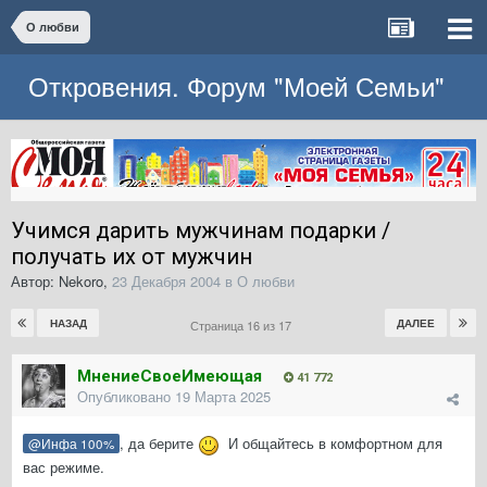
О любви
Откровения. Форум "Моей Семьи"
Учимся дарить мужчинам подарки /
получать их от мужчин
Автор:
Nekoro
,
23 Декабря 2004
в
О любви
НАЗАД
ДАЛЕЕ
Страница 16 из 17
МнениеСвоеИмеющая
41 772
Опубликовано
19 Марта 2025
, да берите
И общайтесь в комфортном для
@Инфа 100%
вас режиме.