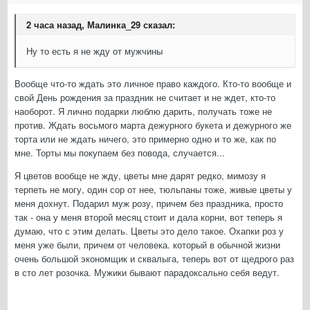
2 часа назад, Малинка_29 сказал:
Ну то есть я не жду от мужчины
Вообще что-то ждать это личное право каждого. Кто-то вообще и
свой День рождения за праздник не считает и не ждет, кто-то
наоборот. Я лично подарки люблю дарить, получать тоже не
против. Ждать восьмого марта дежурного букета и дежурного же
торта или не ждать ничего, это примерно одно и то же, как по
мне. Торты мы покупаем без повода, случается...
Я цветов вообще не жду, цветы мне дарят редко, мимозу я
терпеть не могу, один сор от нее, тюльпаны тоже, живые цветы у
меня дохнут. Подарил муж розу, причем без праздника, просто
так - она у меня второй месяц стоит и дала корни, вот теперь я
думаю, что с этим делать. Цветы это дело такое. Охапки роз у
меня уже были, причем от человека. который в обычной жизни
очень большой экономщик и сквалыга, теперь вот от щедрого раз
в сто лет розочка. Мужики бывают парадоксально себя ведут.