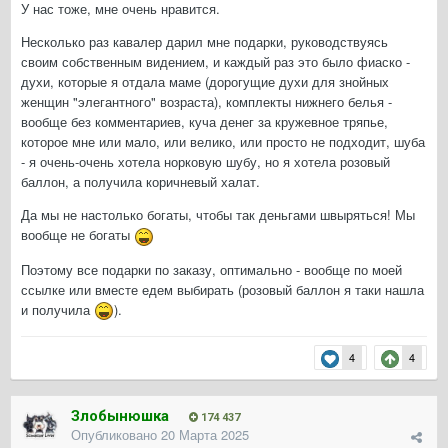
У нас тоже, мне очень нравится.
Несколько раз кавалер дарил мне подарки, руководствуясь
своим собственным видением, и каждый раз это было фиаско -
духи, которые я отдала маме (дорогущие духи для знойных
женщин "элегантного" возраста), комплекты нижнего белья -
вообще без комментариев, куча денег за кружевное тряпье,
которое мне или мало, или велико, или просто не подходит, шуба
- я очень-очень хотела норковую шубу, но я хотела розовый
баллон, а получила коричневый халат.
Да мы не настолько богаты, чтобы так деньгами швыряться! Мы
вообще не богаты
Поэтому все подарки по заказу, оптимально - вообще по моей
ссылке или вместе едем выбирать (розовый баллон я таки нашла
и получила
).
4
4
Злобынюшка
174 437
Опубликовано
20 Марта 2025