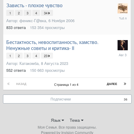
Зависть - плохое чувство
1
2
3
4
34
28
Автор:
феникс-Г@вка
,
6 Ноября 2006
Ноября
2023
833
ответа
153 354
просмотры
Бестактность, невоспитанность, хамство.
Ненужные советы и критика- II
3
1
2
3
4
23
Августа
Автор:
Катакомба
,
8 Августа 2023
552
ответа
150 663
просмотры
НАЗАД
ДАЛЕЕ
Страница 1 из 4
Подписчики
36
Язык
Тема
Моя Семья. Все права защищены.
Powered by Invision Community